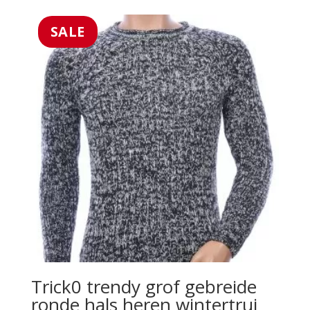
was:
is:
€49.99.
€29.99.
SALE
Trick0 trendy grof gebreide
ronde hals heren wintertrui