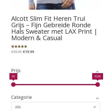
Alcott Slim Fit Heren Trui
Grijs – Fijn Gebreide Ronde
Hals Sweater met LAX Print |
Modern & Casual
Oorspronkelijke
Huidige
Gewaardeerd
€
39.95
€
19.99
5.00
uit 5
prijs
prijs
was:
is:
€39.95.
€19.99.
Prijs
€0
€100
Categorie
Alle