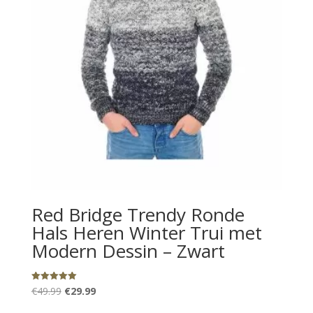
Red Bridge Trendy Ronde
Hals Heren Winter Trui met
Modern Dessin – Zwart
Oorspronkelijke
Huidige
Gewaardeerd
€
49.99
€
29.99
5.00
uit 5
prijs
prijs