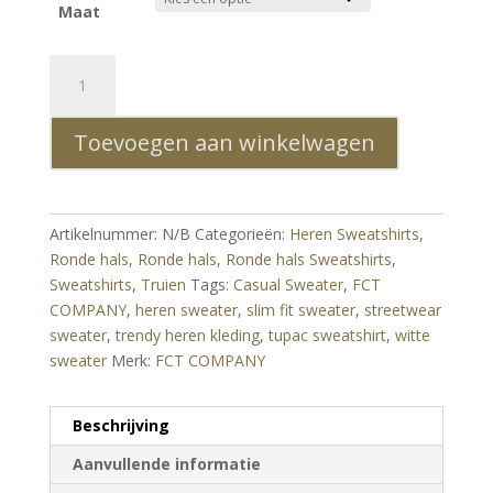
Maat
FCT
Company
Tupac
Toevoegen aan winkelwagen
Heren
Sweatshirt
Wit
–
Artikelnummer:
N/B
Categorieën:
Heren Sweatshirts
,
Ronde
Ronde hals
,
Ronde hals
,
Ronde hals Sweatshirts
,
Hals
Sweatshirts
,
Truien
Tags:
Casual Sweater
,
FCT
Streetwear
COMPANY
,
heren sweater
,
slim fit sweater
,
streetwear
Sweater
sweater
,
trendy heren kleding
,
tupac sweatshirt
,
witte
aantal
sweater
Merk:
FCT COMPANY
Beschrijving
Aanvullende informatie