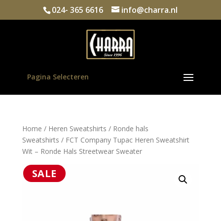
024- 365 6616
info@charra.nl
Pagina Selecteren
Home
/
Heren Sweatshirts
/
Ronde hals
Sweatshirts
/ FCT Company Tupac Heren Sweatshirt
Wit – Ronde Hals Streetwear Sweater
SALE