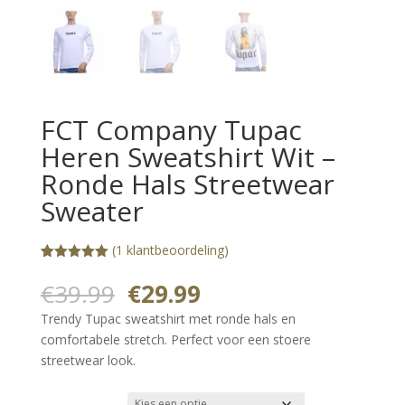
FCT Company Tupac
Heren Sweatshirt Wit –
Ronde Hals Streetwear
Sweater
(
1
klantbeoordeling)
Gewaardeerd
1
5.00
op 5
Oorspronkelijke
Huidige
€
39.99
€
29.99
gebaseerd
prijs
prijs
op
Trendy Tupac sweatshirt met ronde hals en
klantbeoorde
was:
is:
ling
comfortabele stretch. Perfect voor een stoere
€39.99.
€29.99.
streetwear look.