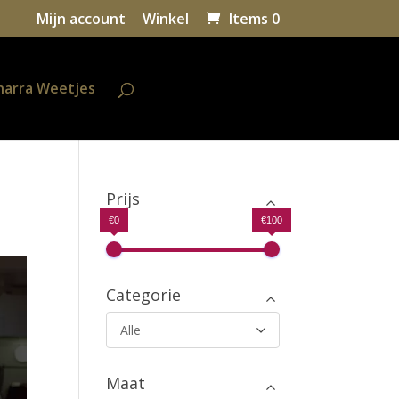
Mijn account
Winkel
Items 0
harra Weetjes
Prijs
€0
€100
Categorie
Alle
Maat