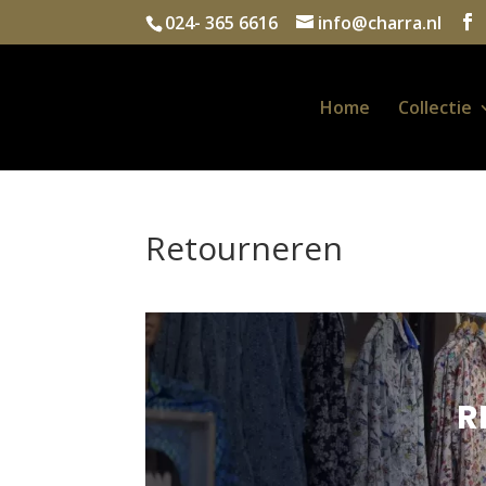
024- 365 6616
info@charra.nl
Home
Collectie
Retourneren
R