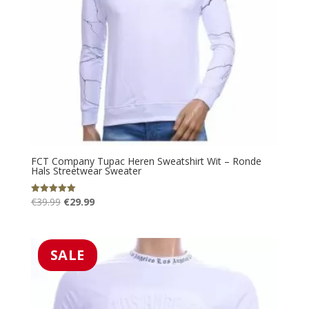
FCT Company Tupac Heren Sweatshirt Wit – Ronde
Hals Streetwear Sweater
Oorspronkelijke
Huidige
€
39.99
€
29.99
Gewaardeerd
5.00
prijs
prijs
uit 5
was:
is:
€39.99.
€29.99.
SALE