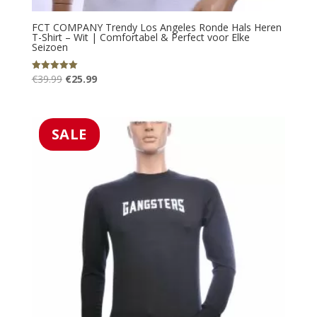
FCT COMPANY Trendy Los Angeles Ronde Hals Heren
T-Shirt – Wit | Comfortabel & Perfect voor Elke
Seizoen
Oorspronkelijke
Huidige
€
39.99
€
25.99
Gewaardeerd
5.00
prijs
prijs
uit 5
was:
is:
€39.99.
€25.99.
SALE