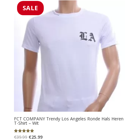
€39.99.
€25.99.
SALE
FCT COMPANY Trendy Los Angeles Ronde Hals Heren
T-Shirt – Wit
Oorspronkelijke
Huidige
€
39.99
€
25.99
Gewaardeerd