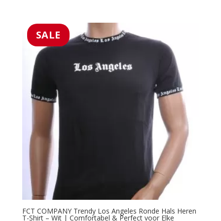
5.00
prijs
prijs
uit 5
was:
is:
€39.99.
€25.99.
SALE
FCT COMPANY Trendy Los Angeles Ronde Hals Heren
T-Shirt – Wit | Comfortabel & Perfect voor Elke