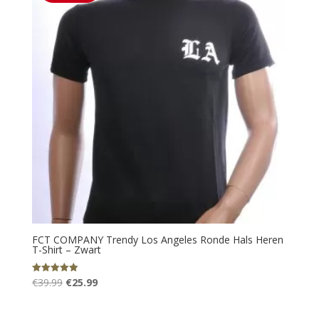
FCT COMPANY Trendy Los Angeles Ronde Hals Heren
T-Shirt – Zwart
Oorspronkelijke
Huidige
€
39.99
€
25.99
Gewaardeerd
5.00
prijs
prijs
uit 5
was:
is: