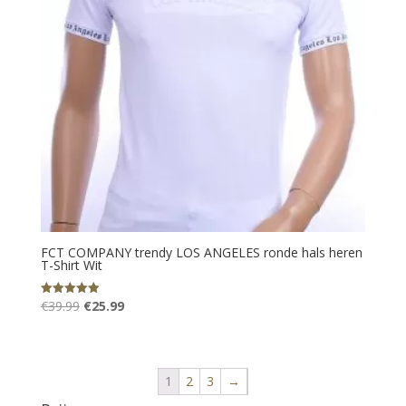
FCT COMPANY trendy LOS ANGELES ronde hals heren
T-Shirt Wit
Oorspronkelijke
Huidige
€
39.99
€
25.99
Gewaardeerd
5.00
prijs
prijs
uit 5
was:
is:
€39.99.
€25.99.
1
2
3
→