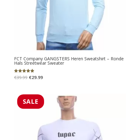
FCT Company GANGSTERS Heren Sweatshirt – Ronde
Hals Streetwear Sweater
Oorspronkelijke
Huidige
€
39.99
€
29.99
Gewaardeerd
5.00
prijs
prijs
uit 5
was:
is:
€39.99.
€29.99.
SALE