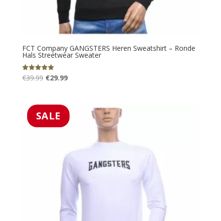
FCT Company GANGSTERS Heren Sweatshirt – Ronde
Hals Streetwear Sweater
Oorspronkelijke
Huidige
€
39.99
€
29.99
Gewaardeerd
5.00
prijs
prijs
uit 5
was:
is:
€39.99.
€29.99.
SALE