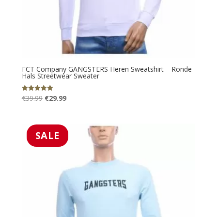
FCT Company GANGSTERS Heren Sweatshirt – Ronde
Hals Streetwear Sweater
Oorspronkelijke
Huidige
€
39.99
€
29.99
Gewaardeerd
5.00
prijs
prijs
uit 5
was:
is:
€39.99.
€29.99.
SALE