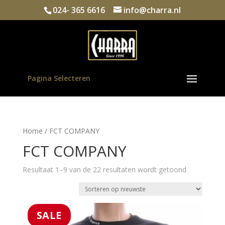
024- 365 6616
info@charra.nl
Pagina Selecteren
Home
/ FCT COMPANY
FCT COMPANY
Gesorteerd
Resultaat 1–9 van de 22 resultaten wordt getoond
op
nieuwste
SALE