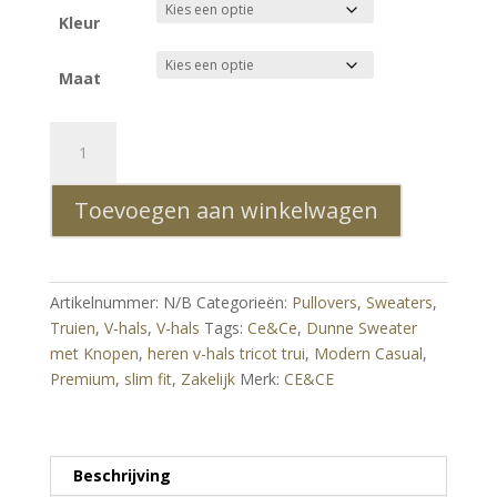
Kleur
Maat
Ce&Ce
Slim
Fit
Toevoegen aan winkelwagen
Heren
V-
Hals
Tricot
Artikelnummer:
N/B
Categorieën:
Pullovers
,
Sweaters
,
Trui
Truien
,
V-hals
,
V-hals
Tags:
Ce&Ce
,
Dunne Sweater
–
met Knopen
,
heren v-hals tricot trui
,
Modern Casual
,
Premium
Premium
,
slim fit
,
Zakelijk
Merk:
CE&CE
Dunne
Sweater
met
Knopen
Beschrijving
|