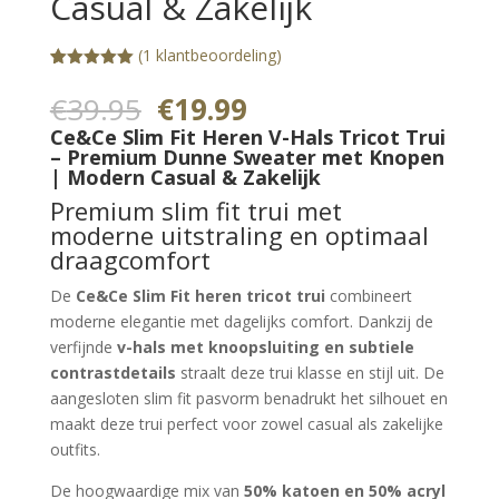
Casual & Zakelijk
(
1
klantbeoordeling)
Gewaardeerd
1
5.00
op 5
Oorspronkelijke
Huidige
€
39.95
€
19.99
gebaseerd
prijs
prijs
op
Ce&Ce Slim Fit Heren V-Hals Tricot Trui
klantbeoorde
was:
is:
– Premium Dunne Sweater met Knopen
ling
| Modern Casual & Zakelijk
€39.95.
€19.99.
Premium slim fit trui met
moderne uitstraling en optimaal
draagcomfort
De
Ce&Ce Slim Fit heren tricot trui
combineert
moderne elegantie met dagelijks comfort. Dankzij de
verfijnde
v-hals met knoopsluiting en subtiele
contrastdetails
straalt deze trui klasse en stijl uit. De
aangesloten slim fit pasvorm benadrukt het silhouet en
maakt deze trui perfect voor zowel casual als zakelijke
outfits.
De hoogwaardige mix van
50% katoen en 50% acryl