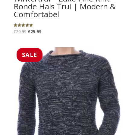
Ronde Hals Trui | Modern &
Comfortabel
Oorspronkelijke
Huidige
€
29.99
€
25.99
Gewaardeerd
5.00
prijs
prijs
uit 5
was:
is:
€29.99.
€25.99.
SALE