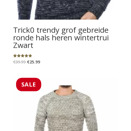
Trick0 trendy grof gebreide
ronde hals heren wintertrui
Zwart
Oorspronkelijke
Huidige
€
39.99
€
25.99
Gewaardeerd
5.00
prijs
prijs
uit 5
was:
is:
€39.99.
€25.99.
SALE