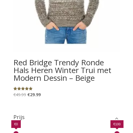
Red Bridge Trendy Ronde
Hals Heren Winter Trui met
Modern Dessin – Beige
Oorspronkelijke
Huidige
€
49.99
€
29.99
Gewaardeerd
5.00
prijs
prijs
uit 5
was:
is:
€49.99.
€29.99.
Prijs
€0
€100