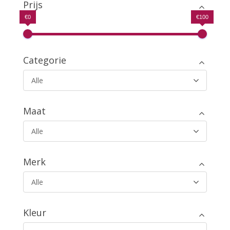
€29.99.
€19.99.
Prijs
€0
€100
Categorie
Alle
Maat
Alle
Merk
Alle
Kleur