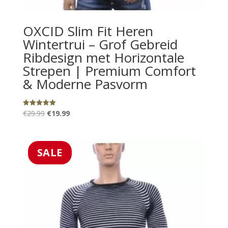
OXCID Slim Fit Heren
Wintertrui – Grof Gebreid
Ribdesign met Horizontale
Strepen | Premium Comfort
& Moderne Pasvorm
Oorspronkelijke
Huidige
€
29.99
€
19.99
Gewaardeerd
5.00
prijs
prijs
uit 5
was:
is:
€29.99.
€19.99.
SALE