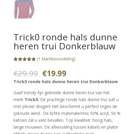
Trick0 ronde hals dunne
heren trui Donkerblauw
(
1
klantbeoordeling)
Gewaardeerd
1
5.00
op 5
Oorspronkelijke
Huidige
€
29.99
€
19.99
gebaseerd
prijs
prijs
op
Trick0 ronde hals dunne heren trui Donkerblauw
klantbeoorde
was:
is:
ling
€29.99.
€19.99.
Gaaf trendy fijn gebreide dunne heren trui van het
merk
Trick0
. Dit prachtige ronde hals dunne trui zult u
met plezier dragen! Het beschermt u perfect tegen de
ijskoude wind . De lichte materialenmix 50% acryl, 50 %
katoen zal u vast bevallen. Top kwaliteit: hoog hals,
lange mouwen. De afwisseling tussen kabels en platte
ribbels geven de trui een authentieke look.