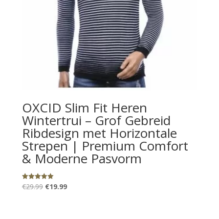
OXCID Slim Fit Heren
Wintertrui – Grof Gebreid
Ribdesign met Horizontale
Strepen | Premium Comfort
& Moderne Pasvorm
Oorspronkelijke
Huidige
€
29.99
€
19.99
Gewaardeerd
5.00
prijs
prijs
uit 5
was:
is: