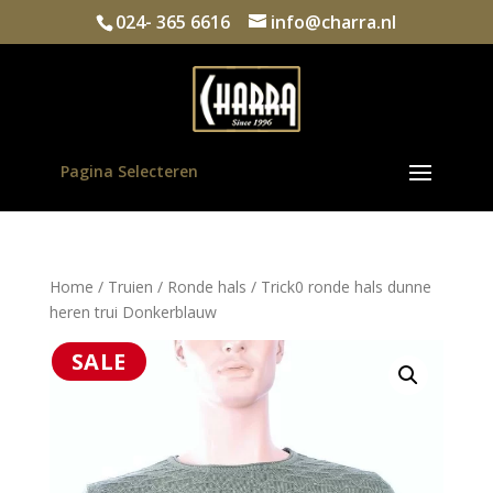
024- 365 6616
info@charra.nl
Pagina Selecteren
Home
/
Truien
/
Ronde hals
/ Trick0 ronde hals dunne
heren trui Donkerblauw
SALE