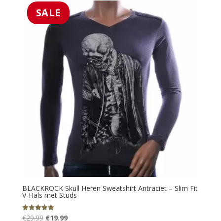
€39.99.
€19.99.
SALE
BLACKROCK Skull Heren Sweatshirt Antraciet – Slim Fit
V-Hals met Studs
Oorspronkelijke
Huidige
€
29.99
€
19.99
Gewaardeerd