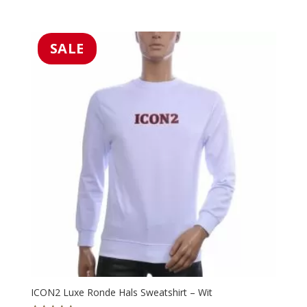
5.00
prijs
prijs
uit 5
was:
is:
€29.99.
€19.99.
SALE
ICON2 Luxe Ronde Hals Sweatshirt – Wit