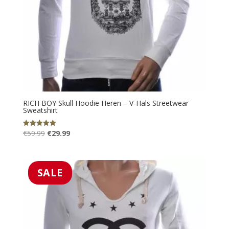
RICH BOY Skull Hoodie Heren – V-Hals Streetwear
Sweatshirt
Oorspronkelijke
Huidige
€
59.99
€
29.99
Gewaardeerd
5.00
prijs
prijs
uit 5
was:
is:
€59.99.
€29.99.
SALE