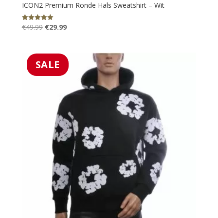
ICON2 Premium Ronde Hals Sweatshirt – Wit
Oorspronkelijke
Huidige
€
49.99
€
29.99
Gewaardeerd
5.00
prijs
prijs
uit 5
was:
is:
€49.99.
€29.99.
SALE