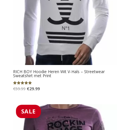
RICH BOY Hoodie Heren Wit V-Hals – Streetwear
Sweatshirt met Print
Oorspronkelijke
Huidige
€
59.99
€
29.99
Gewaardeerd
5.00
prijs
prijs
uit 5
was:
is:
€59.99.
€29.99.
SALE