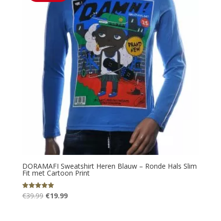
DORAMAFI Sweatshirt Heren Blauw – Ronde Hals Slim
Fit met Cartoon Print
Oorspronkelijke
Huidige
€
39.99
€
19.99
Gewaardeerd
5.00
prijs
prijs
uit 5
was:
is: