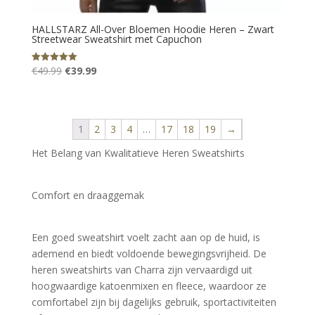
HALLSTARZ All-Over Bloemen Hoodie Heren – Zwart
Streetwear Sweatshirt met Capuchon
Oorspronkelijke
Huidige
€
49.99
€
39.99
Gewaardeerd
5.00
prijs
prijs
uit 5
was:
is:
€49.99.
€39.99.
1
2
3
4
…
17
18
19
→
Het Belang van Kwalitatieve Heren Sweatshirts
Comfort en draaggemak
Een goed sweatshirt voelt zacht aan op de huid, is 
ademend en biedt voldoende bewegingsvrijheid. De 
heren sweatshirts van Charra zijn vervaardigd uit 
hoogwaardige katoenmixen en fleece, waardoor ze 
comfortabel zijn bij dagelijks gebruik, sportactiviteiten 