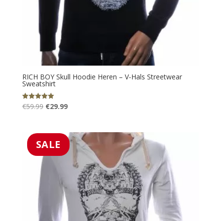
RICH BOY Skull Hoodie Heren – V-Hals Streetwear
Sweatshirt
Oorspronkelijke
Huidige
€
59.99
€
29.99
Gewaardeerd
5.00
prijs
prijs
uit 5
was:
is:
€59.99.
€29.99.
SALE