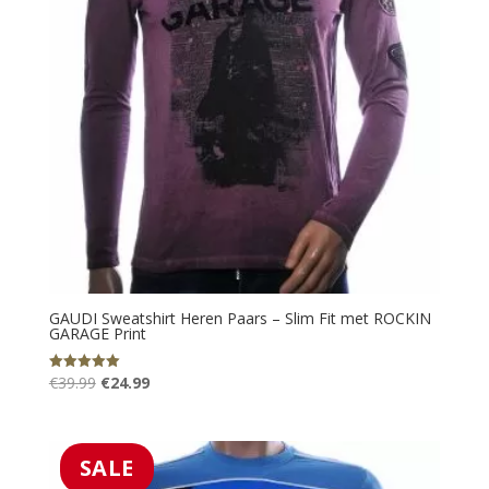
GAUDI Sweatshirt Heren Paars – Slim Fit met ROCKIN
GARAGE Print
Oorspronkelijke
Huidige
€
39.99
€
24.99
Gewaardeerd
5.00
prijs
prijs
uit 5
was:
is:
€39.99.
€24.99.
SALE