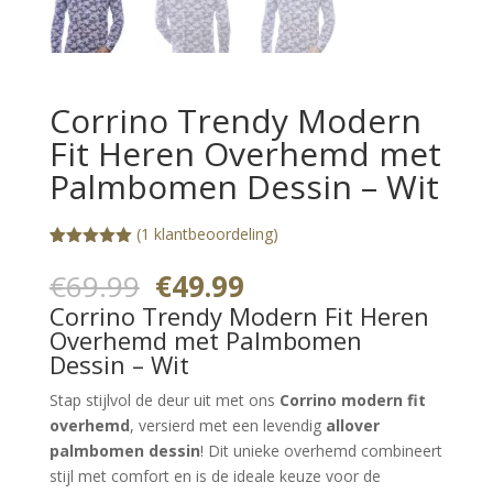
Corrino Trendy Modern
Fit Heren Overhemd met
Palmbomen Dessin – Wit
(
1
klantbeoordeling)
Gewaardeerd
1
5.00
op 5
Oorspronkelijke
Huidige
€
69.99
€
49.99
gebaseerd
prijs
prijs
op
Corrino Trendy Modern Fit Heren
klantbeoorde
was:
is:
Overhemd met Palmbomen
ling
€69.99.
€49.99.
Dessin – Wit
Stap stijlvol de deur uit met ons
Corrino modern fit
overhemd
, versierd met een levendig
allover
palmbomen dessin
! Dit unieke overhemd combineert
stijl met comfort en is de ideale keuze voor de