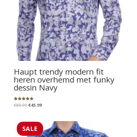
Haupt trendy modern fit
heren overhemd met funky
dessin Navy
Oorspronkelijke
Huidige
€
89.99
€
45.99
Gewaardeerd
5.00
prijs
prijs
uit 5
was:
is:
€89.99.
€45.99.
SALE