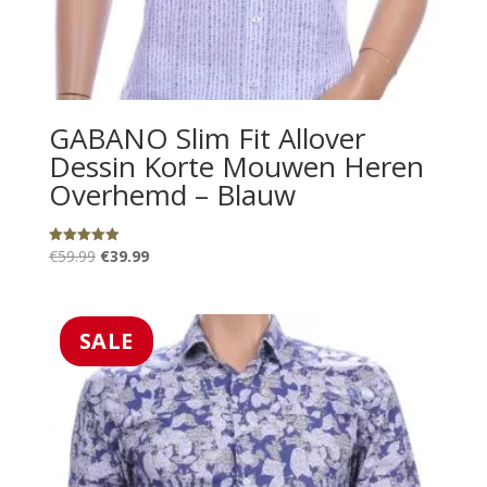
GABANO Slim Fit Allover
Dessin Korte Mouwen Heren
Overhemd – Blauw
Oorspronkelijke
Huidige
€
59.99
€
39.99
Gewaardeerd
5.00
prijs
prijs
uit 5
was:
is:
€59.99.
€39.99.
SALE