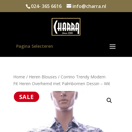
024- 365 6616
info@charra.nl
Pagina Selecteren
Home
/
Heren Blouses
/ Corrino Trendy Modern
Fit Heren Overhemd met Palmbomen Dessin – Wit
SALE