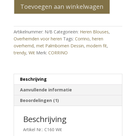
Toevoegen aan winkelwagen
Fit Heren
Overhemd
met
Palmbomen
Artikelnummer:
N/B
Categorieën:
Heren Blouses
,
Dessin
Overhemden voor heren
Tags:
Corrino
,
heren
–
overhemd
,
met Palmbomen Dessin
,
modern fit
,
Wit
trendy
,
Wit
Merk:
CORRINO
aantal
Beschrijving
Aanvullende informatie
Beoordelingen (1)
Beschrijving
Artikel Nr.: C160 Wit