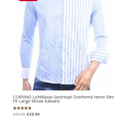
CORRINO Lichtblauw Gestreept Overhemd Heren Slim
Fit Lange Mouw Italiaans
Oorspronkelijke
Huidige
€
59.95
€
39.99
Gewaardeerd
5.00
prijs
prijs
uit 5
was:
is: