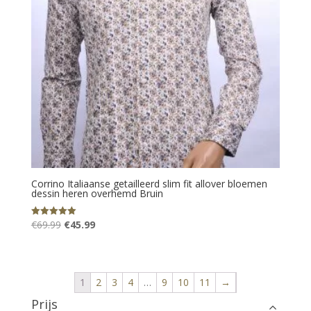
Corrino Italiaanse getailleerd slim fit allover bloemen
dessin heren overhemd Bruin
Oorspronkelijke
Huidige
€
69.99
€
45.99
Gewaardeerd
5.00
prijs
prijs
uit 5
was:
is:
€69.99.
€45.99.
1
2
3
4
…
9
10
11
→
Prijs