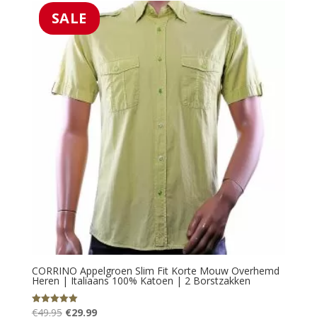
€59.95.
€39.99.
SALE
CORRINO Appelgroen Slim Fit Korte Mouw Overhemd
Heren | Italiaans 100% Katoen | 2 Borstzakken
Oorspronkelijke
Huidige
€
49.95
€
29.99
Gewaardeerd