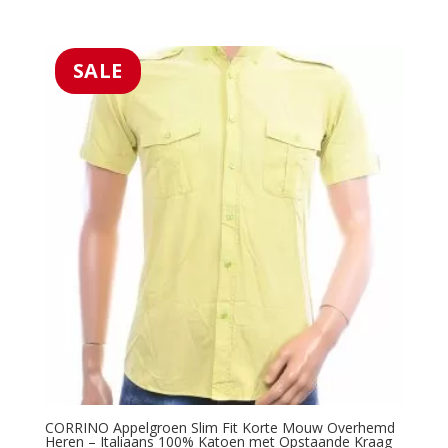
5.00
prijs
prijs
uit 5
was:
is:
€49.95.
€29.99.
SALE
CORRINO Appelgroen Slim Fit Korte Mouw Overhemd
Heren – Italiaans 100% Katoen met Opstaande Kraag