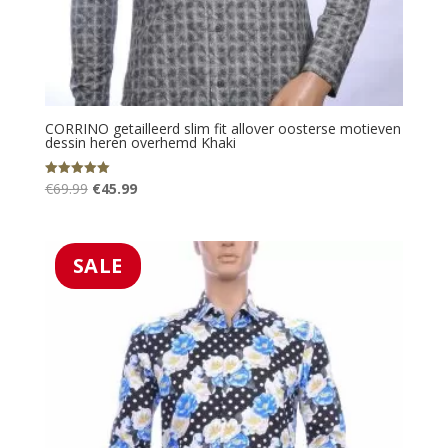
CORRINO getailleerd slim fit allover oosterse motieven
dessin heren overhemd Khaki
Oorspronkelijke
Huidige
€
69.99
€
45.99
Gewaardeerd
5.00
prijs
prijs
uit 5
was:
is:
€69.99.
€45.99.
SALE