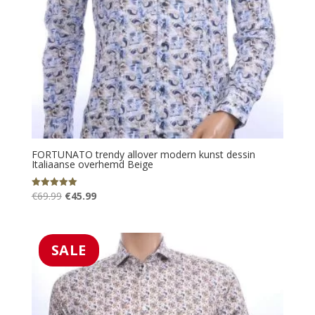
FORTUNATO trendy allover modern kunst dessin
Italiaanse overhemd Beige
Oorspronkelijke
Huidige
€
69.99
€
45.99
Gewaardeerd
5.00
prijs
prijs
uit 5
was:
is:
€69.99.
€45.99.
SALE