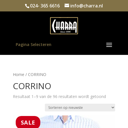
024- 365 6616
info@charra.nl
Pagina Selecteren
Home
/ CORRINO
CORRINO
Gesorteerd
Resultaat 1–9 van de 96 resultaten wordt getoond
op
nieuwste
SALE