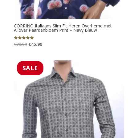
CORRINO Italiaans Slim Fit Heren Overhemd met
Allover Paardenbloem Print – Navy Blauw
Oorspronkelijke
Huidige
€
79.99
€
45.99
Gewaardeerd
5.00
prijs
prijs
uit 5
was:
is:
€79.99.
€45.99.
SALE