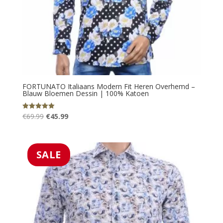
FORTUNATO Italiaans Modern Fit Heren Overhemd –
Blauw Bloemen Dessin | 100% Katoen
Oorspronkelijke
Huidige
€
69.99
€
45.99
Gewaardeerd
5.00
prijs
prijs
uit 5
was:
is:
€69.99.
€45.99.
SALE