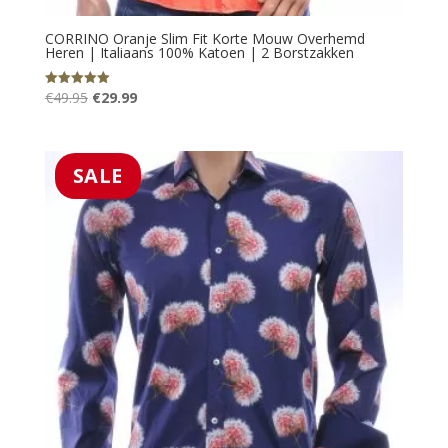
CORRINO Oranje Slim Fit Korte Mouw Overhemd
Heren | Italiaans 100% Katoen | 2 Borstzakken
Oorspronkelijke
Huidige
€
49.95
€
29.99
Gewaardeerd
5.00
prijs
prijs
uit 5
was:
is:
€49.95.
€29.99.
SALE