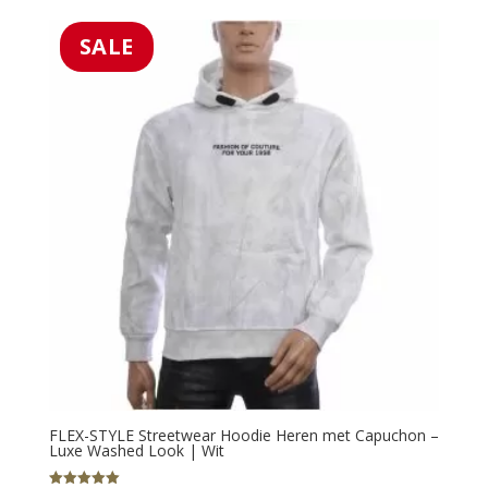
was:
is:
€49.99.
€29.99.
SALE
FLEX-STYLE Streetwear Hoodie Heren met Capuchon –
Luxe Washed Look | Wit