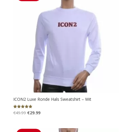
ICON2 Luxe Ronde Hals Sweatshirt – Wit
Oorspronkelijke
Huidige
€
49.99
€
29.99
Gewaardeerd
5.00
prijs
prijs
uit 5
was:
is: