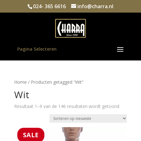
024- 365 6616
info@charra.nl
Pagina Selecteren
Home
/ Producten getagged “Wit”
Wit
Gesorteer
Resultaat 1–9 van de 146 resultaten wordt getoond
op
nieuwste
SALE