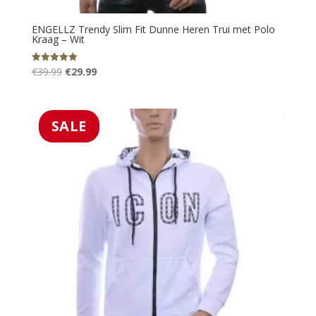
ENGELLZ Trendy Slim Fit Dunne Heren Trui met Polo
Kraag – Wit
Oorspronkelijke
Huidige
€
39.99
€
29.99
Gewaardeerd
5.00
prijs
prijs
uit 5
was:
is:
€39.99.
€29.99.
SALE