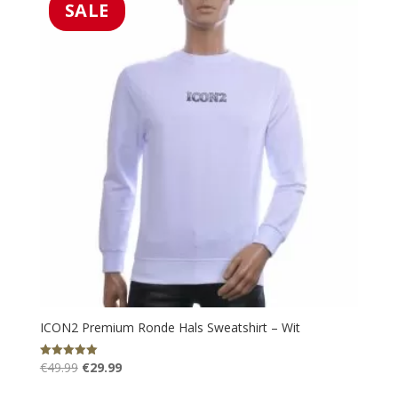
€49.99.
€29.99.
SALE
ICON2 Premium Ronde Hals Sweatshirt – Wit
Oorspronkelijke
Huidige
€
49.99
€
29.99
Gewaardeerd
5.00
prijs
prijs
uit 5