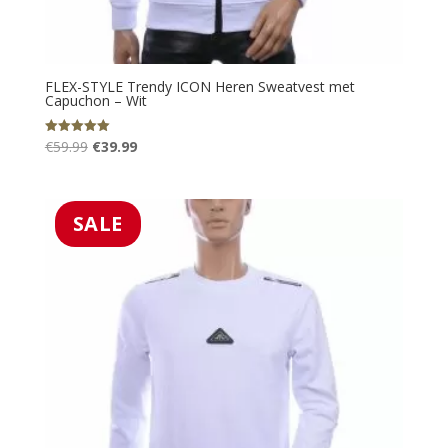
FLEX-STYLE Trendy ICON Heren Sweatvest met
Capuchon – Wit
Oorspronkelijke
Huidige
€
59.99
€
39.99
Gewaardeerd
5.00
prijs
prijs
uit 5
was:
is:
€59.99.
€39.99.
SALE