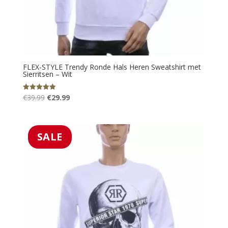
FLEX-STYLE Trendy Ronde Hals Heren Sweatshirt met
Sierritsen – Wit
Oorspronkelijke
Huidige
€
39.99
€
29.99
Gewaardeerd
5.00
prijs
prijs
uit 5
was:
is:
€39.99.
€29.99.
SALE