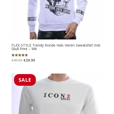
FLEX-STYLE Trendy Ronde Hals Heren Sweatshirt met
Skull Print – Wit
Oorspronkelijke
Huidige
€
49.99
€
29.99
Gewaardeerd
5.00
prijs
prijs
uit 5
was:
is:
€49.99.
€29.99.
SALE