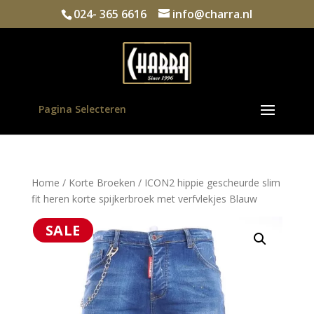
024- 365 6616
info@charra.nl
Pagina Selecteren
Home
/
Korte Broeken
/ ICON2 hippie gescheurde slim
fit heren korte spijkerbroek met verfvlekjes Blauw
SALE