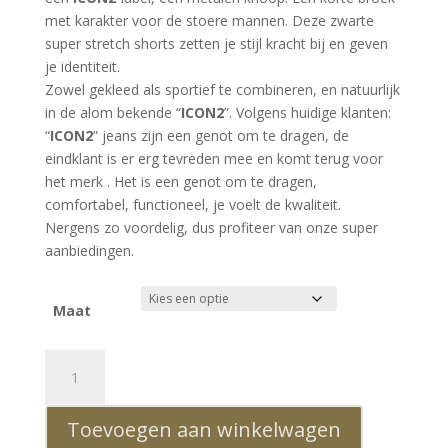
met karakter voor de stoere mannen. Deze zwarte
super stretch shorts zetten je stijl kracht bij en geven
je identiteit.
Zowel gekleed als sportief te combineren, en natuurlijk
in de alom bekende “
ICON2
”. Volgens huidige klanten:
“
ICON2
” jeans zijn een genot om te dragen, de
eindklant is er erg tevreden mee en komt terug voor
het merk . Het is een genot om te dragen,
comfortabel, functioneel, je voelt de kwaliteit.
Nergens zo voordelig, dus profiteer van onze super
aanbiedingen.
Maat
ICON2
hippie
gescheurde
Toevoegen aan winkelwagen
slim