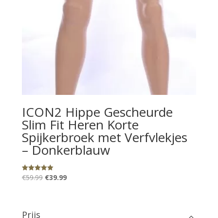
ICON2 Hippe Gescheurde
Slim Fit Heren Korte
Spijkerbroek met Verfvlekjes
– Donkerblauw
Oorspronkelijke
Huidige
€
59.99
€
39.99
Gewaardeerd
5.00
prijs
prijs
uit 5
was:
is:
€59.99.
€39.99.
Prijs