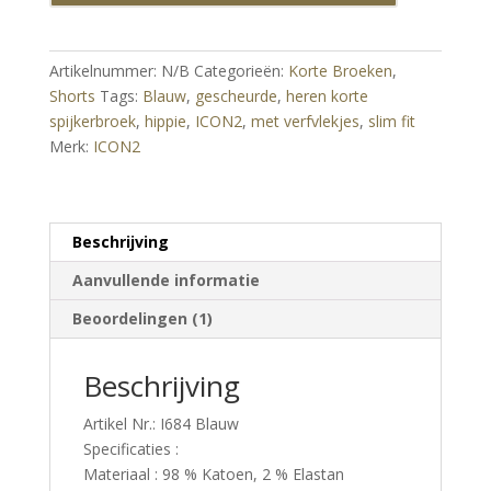
fit
heren
korte
Artikelnummer:
N/B
Categorieën:
Korte Broeken
,
spijkerbroek
Shorts
Tags:
Blauw
,
gescheurde
,
heren korte
met
spijkerbroek
,
hippie
,
ICON2
,
met verfvlekjes
,
slim fit
verfvlekjes
Merk:
ICON2
Blauw
aantal
Beschrijving
Aanvullende informatie
Beoordelingen (1)
Beschrijving
Artikel Nr.: I684 Blauw
Specificaties :
Materiaal : 98 % Katoen, 2 % Elastan