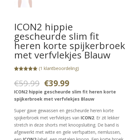
ICON2 hippie
gescheurde slim fit
heren korte spijkerbroek
met verfvlekjes Blauw
(
1
klantbeoordeling)
Gewaardeerd
1
5.00
op 5
Oorspronkelijke
Huidige
€
59.99
€
39.99
gebaseerd
prijs
prijs
op
ICON2 hippie gescheurde slim fit heren korte
klantbeoorde
was:
is:
ling
spijkerbroek met verfvlekjes Blauw
€59.99.
€39.99.
Super gave gewassen en gescheurde heren korte
spijkerbroek met verfvlekjes van
ICON2
. Er zit lekker
stretch in deze shorts met knoopsluiting. De band is
afgewerkt met witte en gele verfspatten, riemlussen,
een
ICON2
-label, een metalen knoop. Een korte broek