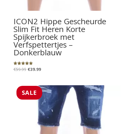
ICON2 Hippe Gescheurde
Slim Fit Heren Korte
Spijkerbroek met
Verfspettertjes –
Donkerblauw
Oorspronkelijke
Huidige
€
59.99
€
39.99
Gewaardeerd
5.00
prijs
prijs
uit 5
was:
is:
€59.99.
€39.99.
SALE