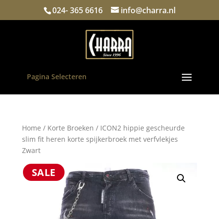
024- 365 6616
info@charra.nl
Pagina Selecteren
Home
/
Korte Broeken
/ ICON2 hippie gescheurde
slim fit heren korte spijkerbroek met verfvlekjes
Zwart
SALE