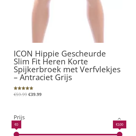
ICON Hippie Gescheurde
Slim Fit Heren Korte
Spijkerbroek met Verfvlekjes
– Antraciet Grijs
Oorspronkelijke
Huidige
€
59.99
€
39.99
Gewaardeerd
5.00
prijs
prijs
uit 5
was:
is:
€59.99.
€39.99.
Prijs
€0
€100