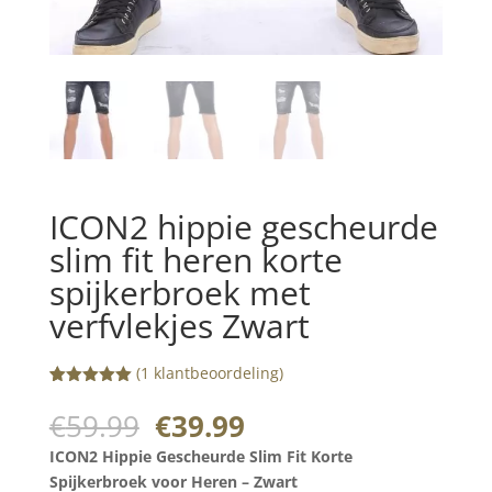
ICON2 hippie gescheurde
slim fit heren korte
spijkerbroek met
verfvlekjes Zwart
(
1
klantbeoordeling)
Gewaardeerd
1
5.00
op 5
Oorspronkelijke
Huidige
€
59.99
€
39.99
gebaseerd
prijs
prijs
op
klant
ICON2 Hippie Gescheurde Slim Fit Korte
waardering
was:
is:
Spijkerbroek voor Heren – Zwart