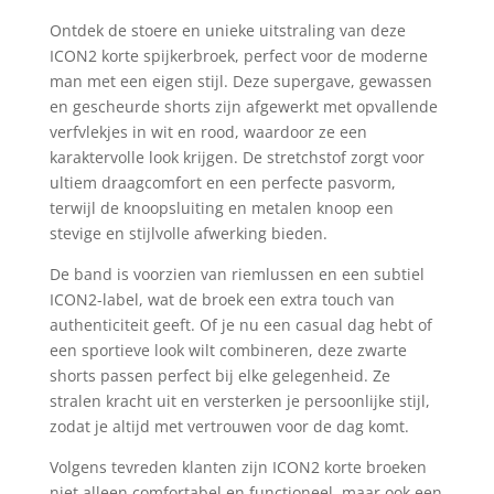
€59.99.
€39.99.
Ontdek de stoere en unieke uitstraling van deze
ICON2 korte spijkerbroek, perfect voor de moderne
man met een eigen stijl. Deze supergave, gewassen
en gescheurde shorts zijn afgewerkt met opvallende
verfvlekjes in wit en rood, waardoor ze een
karaktervolle look krijgen. De stretchstof zorgt voor
ultiem draagcomfort en een perfecte pasvorm,
terwijl de knoopsluiting en metalen knoop een
stevige en stijlvolle afwerking bieden.
De band is voorzien van riemlussen en een subtiel
ICON2-label, wat de broek een extra touch van
authenticiteit geeft. Of je nu een casual dag hebt of
een sportieve look wilt combineren, deze zwarte
shorts passen perfect bij elke gelegenheid. Ze
stralen kracht uit en versterken je persoonlijke stijl,
zodat je altijd met vertrouwen voor de dag komt.
Volgens tevreden klanten zijn ICON2 korte broeken
niet alleen comfortabel en functioneel, maar ook een