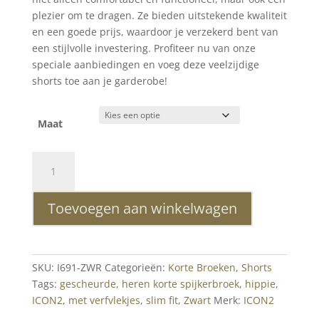
plezier om te dragen. Ze bieden uitstekende kwaliteit
en een goede prijs, waardoor je verzekerd bent van
een stijlvolle investering. Profiteer nu van onze
speciale aanbiedingen en voeg deze veelzijdige
shorts toe aan je garderobe!
Maat
ICON2
hippie
gescheurde
Toevoegen aan winkelwagen
slim
fit
heren
korte
SKU:
I691-ZWR
Categorieën:
Korte Broeken
,
Shorts
spijkerbroek
Tags:
gescheurde
,
heren korte spijkerbroek
,
hippie
,
met
ICON2
,
met verfvlekjes
,
slim fit
,
Zwart
Merk:
ICON2
verfvlekjes