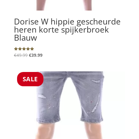
Dorise W hippie gescheurde
heren korte spijkerbroek
Blauw
Oorspronkelijke
Huidige
€
49.99
€
39.99
Gewaardeerd
5.00
prijs
prijs
uit 5
was:
is:
€49.99.
€39.99.
SALE