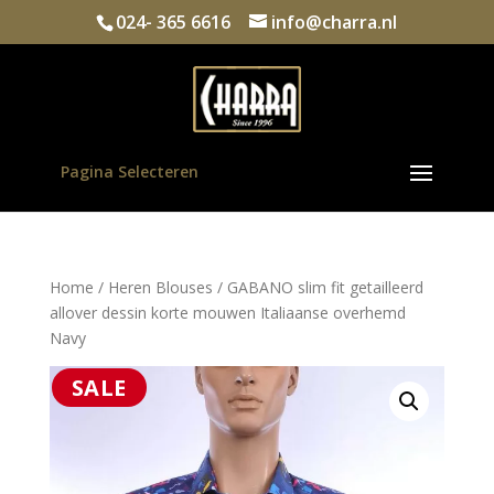
024- 365 6616
info@charra.nl
Pagina Selecteren
Home
/
Heren Blouses
/ GABANO slim fit getailleerd
allover dessin korte mouwen Italiaanse overhemd
Navy
SALE