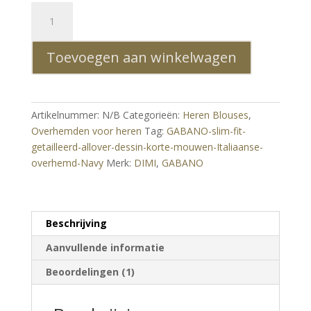
GABANO
slim
fit
Toevoegen aan winkelwagen
getailleerd
allover
dessin
korte
Artikelnummer:
N/B
Categorieën:
Heren Blouses
,
mouwen
Overhemden voor heren
Tag:
GABANO-slim-fit-
Italiaanse
getailleerd-allover-dessin-korte-mouwen-Italiaanse-
overhemd
overhemd-Navy
Merk:
DIMI
,
GABANO
Navy
aantal
Beschrijving
Aanvullende informatie
Beoordelingen (1)