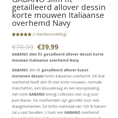
getailleerd allover dessin
korte mouwen Italiaanse
overhemd Navy
(
1
klantbeoordeling)
Gewaardeerd
1
5.00
op 5
Oorspronkelijke
Huidige
€
79.99
€
39.99
gebaseerd
prijs
prijs
op
GABANO slim fit getailleerd allover dessin korte
klantbeoorde
was:
is:
ling
mouwen Italiaanse overhemd Navy
€79.99.
€39.99.
GABANO
slim fit
getailleerd
allover kunst
motieven dessin
heren Italiaanse overhemd. Dit leuk
overhemd heeft slim fit met korte mouwen, normale
manchetten, een blousekraag en een knoopsluiting.
Het merk
GABANO
brengt collecties met oog voor
pure klasse. De overhemden zijn geschikt voor vele
draagmomenten. De lichte materiaal van 100 % katoen
zal u vast bevallen. U kunt een
GABANO
overhemd