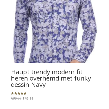
Haupt trendy modern fit
heren overhemd met funky
dessin Navy
Oorspronkelijke
Huidige
€
89.99
€
45.99
Gewaardeerd
5.00
prijs
prijs
uit 5