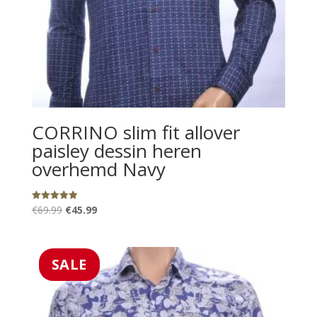
CORRINO slim fit allover
paisley dessin heren
overhemd Navy
Oorspronkelijke
Huidige
€
69.99
€
45.99
Gewaardeerd
5.00
prijs
prijs
uit 5
was:
is:
€69.99.
€45.99.
SALE