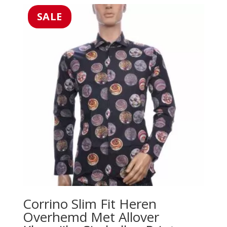
was:
is:
€89.99.
€45.99.
SALE
Corrino Slim Fit Heren
Overhemd Met Allover