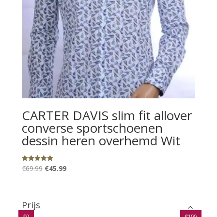
CARTER DAVIS slim fit allover
converse sportschoenen
dessin heren overhemd Wit
Oorspronkelijke
Huidige
€
69.99
€
45.99
Gewaardeerd
5.00
prijs
prijs
uit 5
was:
is:
€69.99.
€45.99.
Prijs
€0
€100