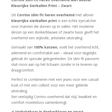
klantbeoorde
was:
is:
ling
Kleurrijke Sierballen Print – Zwart
€79.99.
€45.99.
Dit
Corrino slim fit heren overhemd
met allover
kleurrijke sierballen print
is een echte eyecatcher
voor mannen die durven op te vallen. Het moderne
dessin op een donkerblauwe of zwarte basis geeft het
overhemd een stijlvolle, artistieke uitstraling.
Gemaakt van
100% katoen
, voelt het overhemd licht,
ademend en comfortabel aan – ideaal voor dagelijks
gebruik én speciale gelegenheden. De slim fit pasvorm
sluit mooi aan op het lichaam zonder in te leveren op
draagcomfort.
Perfect te combineren met een jeans voor een casual
look of met een colbert voor een meer geklede
uitstraling.
Een veelzijdig Corrino-overhemd dat stijl, kwaliteit en
comfort moeiteloos samenbrengt.
✔ Verkrijgbaar in donkerblauw en zwart