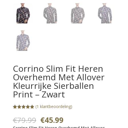
Corrino Slim Fit Heren
Overhemd Met Allover
Kleurrijke Sierballen
Print – Zwart
(
1
klantbeoordeling)
Gewaardeerd
1
5.00
op 5
Oorspronkelijke
Huidige
€
79.99
€
45.99
gebaseerd
prijs
prijs
op
Corrino Slim Fit Heren Overhemd Met Allover