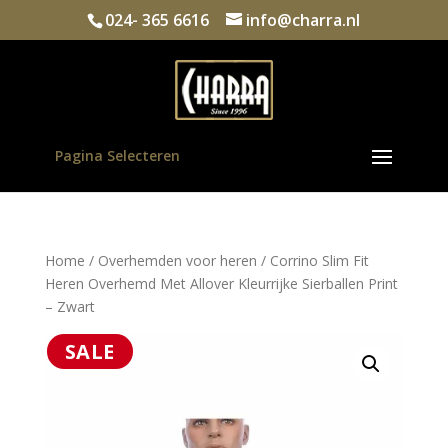
024- 365 6616
info@charra.nl
Pagina Selecteren
Home
/
Overhemden voor heren
/ Corrino Slim Fit
Heren Overhemd Met Allover Kleurrijke Sierballen Print
– Zwart
SALE