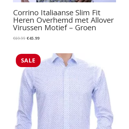
Corrino Italiaanse Slim Fit
Heren Overhemd met Allover
Virussen Motief – Groen
Oorspronkelijke
Huidige
€
69.99
€
45.99
prijs
prijs
was:
is:
€69.99.
€45.99.
SALE