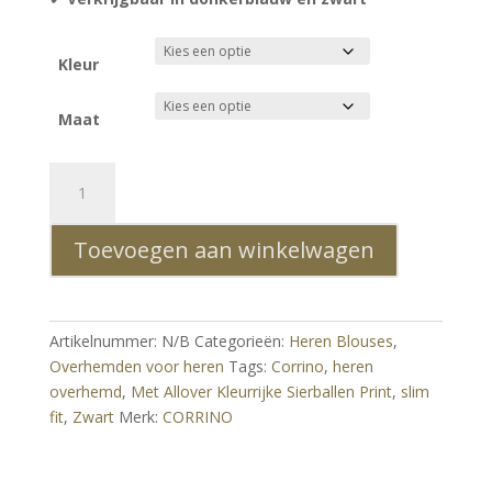
Kleur
Maat
Corrino
Slim
Fit
Toevoegen aan winkelwagen
Heren
Overhemd
Met
Allover
Artikelnummer:
N/B
Categorieën:
Heren Blouses
,
Kleurrijke
Overhemden voor heren
Tags:
Corrino
,
heren
Sierballen
overhemd
,
Met Allover Kleurrijke Sierballen Print
,
slim
Print
fit
,
Zwart
Merk:
CORRINO
-
Zwart
aantal