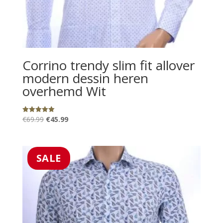
Corrino trendy slim fit allover
modern dessin heren
overhemd Wit
Oorspronkelijke
Huidige
€
69.99
€
45.99
Gewaardeerd
5.00
prijs
prijs
uit 5
was:
is:
€69.99.
€45.99.
SALE