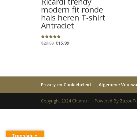
Ricardi trendy
modern fit ronde
hals heren T-shirt
Antraciet
Oorspronkelijke
Huidige
€
29.99
€
15.99
Gewaardeerd
5.00
prijs
prijs
uit 5
was:
is:
€29.99.
€15.99.
Privacy en Cookiebeleid
Algemene Voorw
Copyright 2024 Charra.nl | Powered By ZazouTo
Translate »