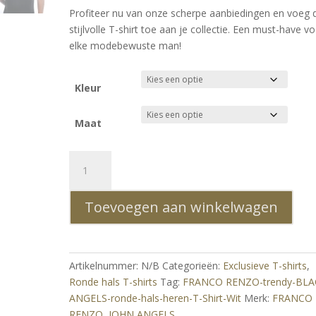
Profiteer nu van onze scherpe aanbiedingen en voeg d
stijlvolle T-shirt toe aan je collectie. Een must-have v
elke modebewuste man!
Kleur
Maat
FRANCO
RENZO
Trendy
Toevoegen aan winkelwagen
Black
Angels
Ronde
Hals
Artikelnummer:
N/B
Categorieën:
Exclusieve T-shirts
,
Heren
Ronde hals T-shirts
Tag:
FRANCO RENZO-trendy-BLA
T-
ANGELS-ronde-hals-heren-T-Shirt-Wit
Merk:
FRANCO
Shirt
RENZO
,
JOHN ANGELS