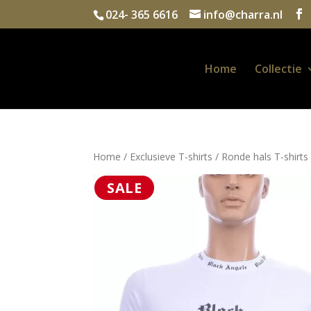
024- 365 6616
info@charra.nl
Home
Collectie
Home
/
Exclusieve T-shirts
/
Ronde hals T-shirts
SALE