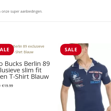
n onze super aanbiedingen.
SALE
SALE
 Bucks Berlin 89
lusieve slim fit
en T-Shirt Blauw
Oorspronkelijke
Huidige
9
€
19.99
prijs
prijs
was:
is:
€29.99.
€19.99.