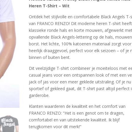
was:
is:
ling
Heren T-Shirt – Wit
€39.99.
€25.99.
Ontdek het stijlvolle en comfortabele Black Angels T-s
van FRANCO RENZO! Dit moderne heren T-shirt heeft
klassieke ronde hals en korte mouwen, afgewerkt me
opvallende Black Angels-lettering op de hals, mouwen
borst. Het lichte, 100% katoenen materiaal zorgt voor
heerlijk draaggevoel, perfect voor elk seizoen – of je 
binnen of buiten bent.
Dit veelzijdige T-shirt combineer je moeiteloos met e
casual jeans voor een ontspannen look of met een ve
jack of jas voor een meer geklede uitstraling. Of je nu
sportief of gekleed gaat, dit T-shirt past altijd perfect i
garderobe.
Klanten waarderen de kwaliteit en het comfort van
FRANCO RENZO: “Het is een genot om te dragen,
comfortabel en van uitstekende kwaliteit. Ik blijf
terugkomen voor dit merk!”