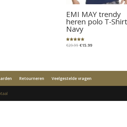
EMI MAY trendy
heren polo T-Shir
Navy
Oorspronkelijke
Huidige
€
29.99
€
15.99
Gewaardeerd
5.00
prijs
prijs
uit 5
was:
is:
€29.99.
€15.99.
aarden
Retourneren
Veelgestelde vragen
taal