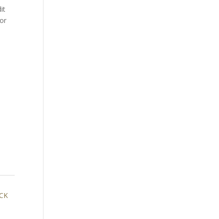
it
oor
CK