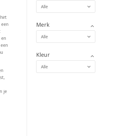
Alle
hirt
Merk
 een
t
Alle
 en
 een
nu
Kleur
Alle
en
st,
n je