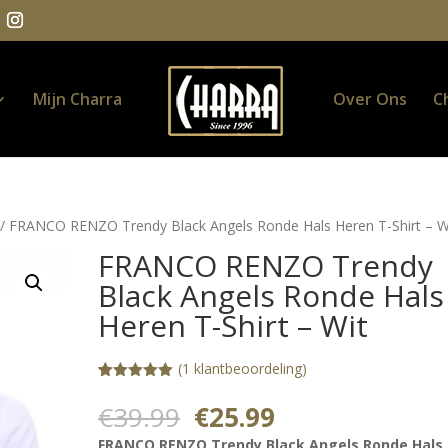
Mijn Charra
Over Ons
C
/ FRANCO RENZO Trendy Black Angels Ronde Hals Heren T-Shirt – W
FRANCO RENZO Trendy
Black Angels Ronde Hals
Heren T-Shirt – Wit
(
1
klantbeoordeling)
Gewaardeerd
1
5.00
op 5
Oorspronkelijke
Huidige
€
39.99
€
25.99
gebaseerd
prijs
prijs
op
FRANCO RENZO Trendy Black Angels Ronde Hals
klantbeoorde