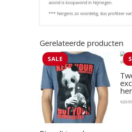
avond is koopavond in Nijmegen.
*** Nergens zo voordelig, dus profiteer va
Gerelateerde producten
SALE
Two
exc
her
€
29.9