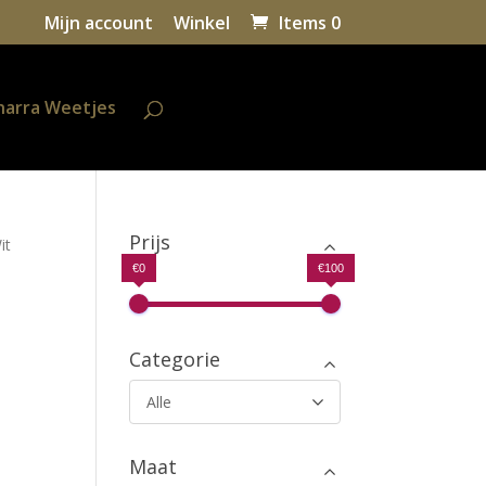
Mijn account
Winkel
Items 0
harra Weetjes
Prijs
it
€0
€100
Categorie
Alle
Maat