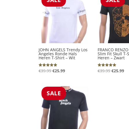
JOHN ANGELS Trendy Los
FRANCO RENZO 
Angeles Ronde Hals
Slim Fit Skull T-
Heren T-Shirt – Wit
Heren – Zwart
Oorspronkelijke
Huidige
Oorspron
Hu
€
39.99
€
25.99
€
39.99
€
25.99
Gewaardeerd
Gewaardeerd
5.00
5.00
prijs
prijs
prijs
pr
uit 5
uit 5
was:
is:
was:
is:
€39.99.
€25.99.
€39.99.
€2
SALE