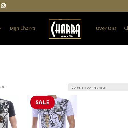
Mijn Charra
Over Ons
C
Gesorteerd
ond
op
nieuwste
SALE