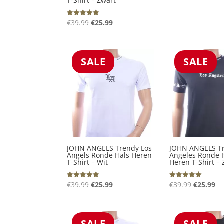
T-Shirt – Zwart
Oorspronkelijke
Huidige
€
39.99
€
25.99
Gewaardeerd
5.00
prijs
prijs
uit 5
was:
is:
€39.99.
€25.99.
SALE
SALE
JOHN ANGELS Trendy Los
JOHN ANGELS Tr
Angels Ronde Hals Heren
Angeles Ronde 
T-Shirt – Wit
Heren T-Shirt – 
Oorspronkelijke
Huidige
Oorspron
Hu
€
39.99
€
25.99
€
39.99
€
25.99
Gewaardeerd
Gewaardeerd
5.00
5.00
prijs
prijs
prijs
pr
uit 5
uit 5
was:
is:
was:
is:
€39.99.
€25.99.
€39.99.
€2
SALE
SALE