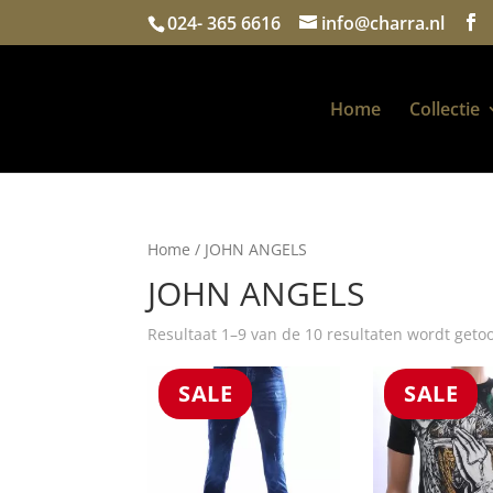
024- 365 6616
info@charra.nl
Home
Collectie
Home
/ JOHN ANGELS
JOHN ANGELS
Resultaat 1–9 van de 10 resultaten wordt geto
SALE
SALE