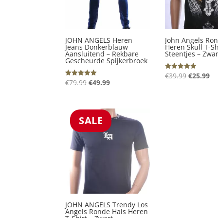
JOHN ANGELS Heren
John Angels Ron
Jeans Donkerblauw
Heren Skull T-Sh
Aansluitend – Rekbare
Steentjes – Zwar
Gescheurde Spijkerbroek
Oorspron
Hu
€
39.99
€
25.99
Gewaardeerd
5.00
Oorspronkelijke
Huidige
€
79.99
€
49.99
Gewaardeerd
prijs
pr
uit 5
5.00
prijs
prijs
uit 5
was:
is:
was:
is:
€39.99.
€2
€79.99.
€49.99.
SALE
JOHN ANGELS Trendy Los
Angels Ronde Hals Heren