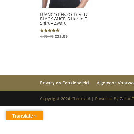
FRANCO RENZO Trendy
BLACK ANGELS Heren T-
Shirt – Zwart
Oorspronkelijke
Huidige
€
39.99
€
25.99
Gewaardeerd
5.00
prijs
prijs
uit 5
was:
is:
€39.99.
€25.99.
Privacy en Cookiebeleid
Algemene Voorwa
Copyright 2024 Charra.nl | Powered By ZazouT
Translate »