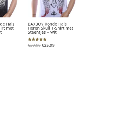
de Hals
BAXBOY Ronde Hals
irt met
Heren Skull T-Shirt met
t
Steentjes – Wit
kelijke
idige
Oorspronkelijke
Huidige
€
39.99
€
25.99
Gewaardeerd
5.00
ijs
prijs
prijs
uit 5
was:
is:
5.99.
€39.99.
€25.99.