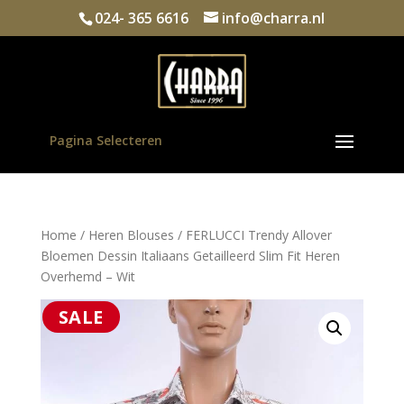
024- 365 6616
info@charra.nl
Pagina Selecteren
Home
/
Heren Blouses
/ FERLUCCI Trendy Allover
Bloemen Dessin Italiaans Getailleerd Slim Fit Heren
Overhemd – Wit
SALE