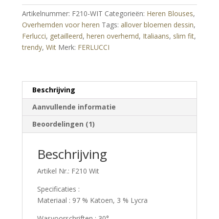
Getailleerd
Artikelnummer:
F210-WIT
Categorieën:
Heren Blouses
,
Slim
Overhemden voor heren
Tags:
allover bloemen dessin
,
Fit
Ferlucci
,
getailleerd
,
heren overhemd
,
Italiaans
,
slim fit
,
Heren
trendy
,
Wit
Merk:
FERLUCCI
Overhemd
-
Wit
aantal
Beschrijving
Aanvullende informatie
Beoordelingen (1)
Beschrijving
Artikel Nr.: F210 Wit
Specificaties :
Materiaal : 97 % Katoen, 3 % Lycra
Wasvoorschriften : 30°