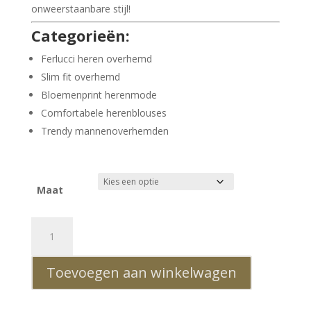
onweerstaanbare stijl!
Categorieën:
Ferlucci heren overhemd
Slim fit overhemd
Bloemenprint herenmode
Comfortabele herenblouses
Trendy mannenoverhemden
Maat
FERLUCCI
Trendy
Allover
Toevoegen aan winkelwagen
Bloemen
Dessin
Italiaans