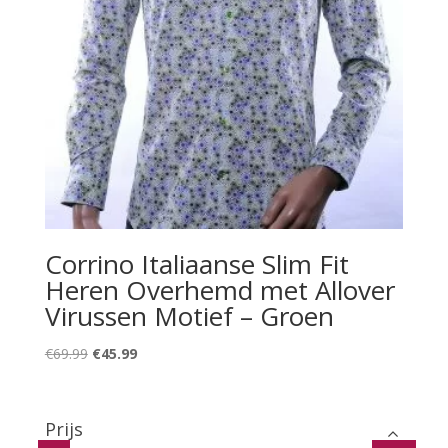
Corrino Italiaanse Slim Fit
Heren Overhemd met Allover
Virussen Motief – Groen
Oorspronkelijke
Huidige
€
69.99
€
45.99
prijs
prijs
was:
is:
€69.99.
€45.99.
Prijs