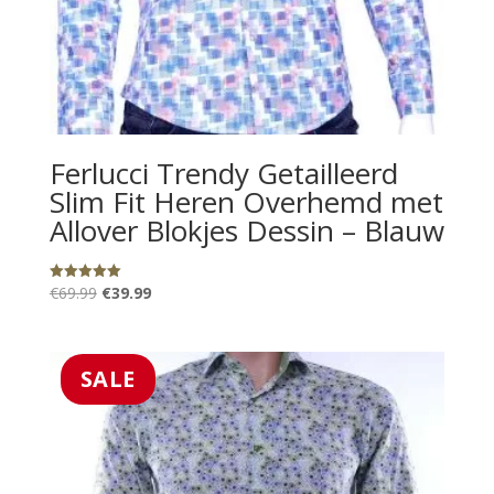
Ferlucci Trendy Getailleerd
Slim Fit Heren Overhemd met
Allover Blokjes Dessin – Blauw
Oorspronkelijke
Huidige
€
69.99
€
39.99
Gewaardeerd
5.00
prijs
prijs
uit 5
was:
is:
€69.99.
€39.99.
SALE