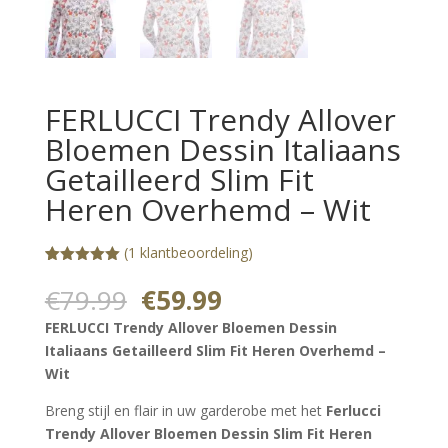
FERLUCCI Trendy Allover
Bloemen Dessin Italiaans
Getailleerd Slim Fit
Heren Overhemd – Wit
(
1
klantbeoordeling)
Gewaardeerd
1
5.00
op 5
Oorspronkelijke
Huidige
€
79.99
€
59.99
gebaseerd
prijs
prijs
op
FERLUCCI Trendy Allover Bloemen Dessin
klantbeoorde
was:
is:
ling
Italiaans Getailleerd Slim Fit Heren Overhemd –
€79.99.
€59.99.
Wit
Breng stijl en flair in uw garderobe met het
Ferlucci
Trendy Allover Bloemen Dessin Slim Fit Heren