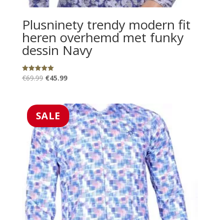
Plusninety trendy modern fit
heren overhemd met funky
dessin Navy
Oorspronkelijke
Huidige
€
69.99
€
45.99
Gewaardeerd
5.00
prijs
prijs
uit 5
was:
is:
€69.99.
€45.99.
SALE