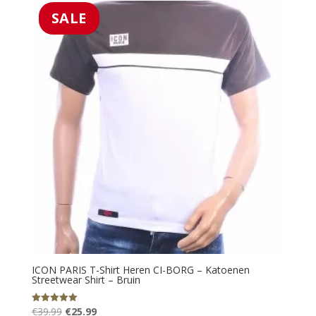
€39.99.
€25.99.
SALE
ICON PARIS T-Shirt Heren CI-BORG – Katoenen
Streetwear Shirt – Bruin
Oorspronkelijke
Huidige
€
39.99
€
25.99
Gewaardeerd