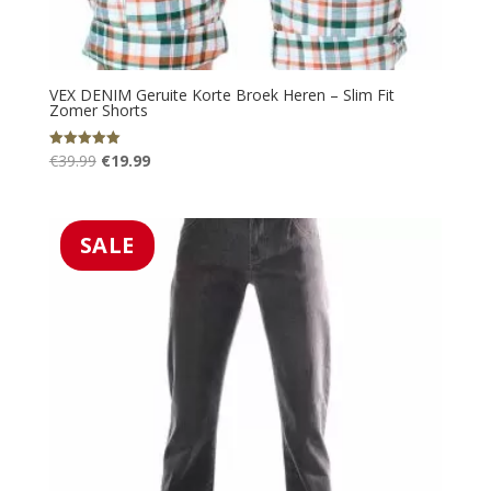
VEX DENIM Geruite Korte Broek Heren – Slim Fit
Zomer Shorts
Oorspronkelijke
Huidige
€
39.99
€
19.99
Gewaardeerd
5.00
prijs
prijs
uit 5
was:
is:
€39.99.
€19.99.
SALE