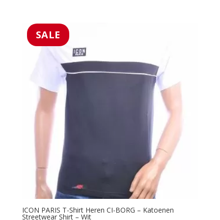
5.00
prijs
prijs
uit 5
was:
is:
€39.99.
€25.99.
SALE
ICON PARIS T-Shirt Heren CI-BORG – Katoenen
Streetwear Shirt – Wit