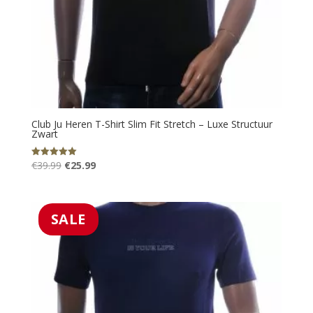
Club Ju Heren T-Shirt Slim Fit Stretch – Luxe Structuur
Zwart
Oorspronkelijke
Huidige
€
39.99
€
25.99
Gewaardeerd
5.00
prijs
prijs
uit 5
was:
is:
€39.99.
€25.99.
SALE