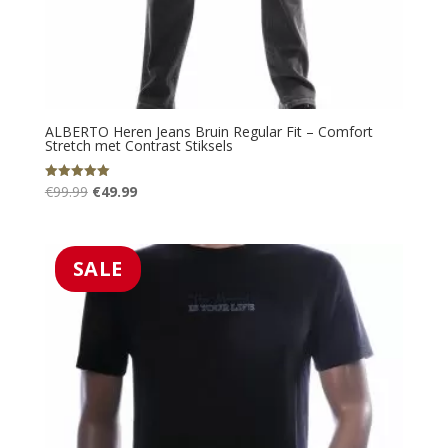
ALBERTO Heren Jeans Bruin Regular Fit – Comfort
Stretch met Contrast Stiksels
Oorspronkelijke
Huidige
€
99.99
€
49.99
Gewaardeerd
5.00
prijs
prijs
uit 5
was:
is:
€99.99.
€49.99.
SALE