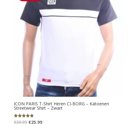
ICON PARIS T-Shirt Heren CI-BORG – Katoenen
Streetwear Shirt – Zwart
Oorspronkelijke
Huidige
€
39.99
€
25.99
Gewaardeerd
5.00
prijs
prijs
uit 5
was:
is: