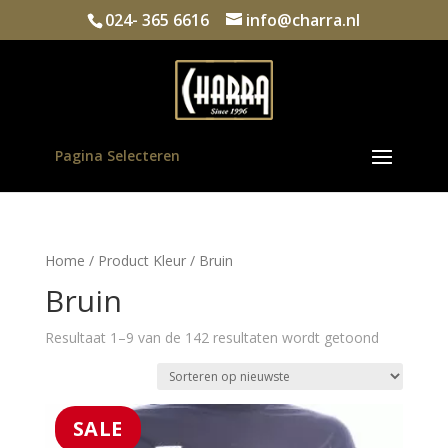
024- 365 6616
info@charra.nl
Pagina Selecteren
Home
/ Product Kleur / Bruin
Bruin
Gesorteer
Resultaat 1–9 van de 142 resultaten wordt getoond
op
nieuwste
SALE