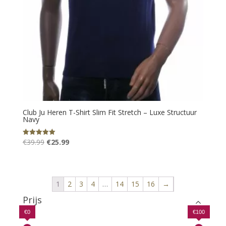
Club Ju Heren T-Shirt Slim Fit Stretch – Luxe Structuur
Navy
Oorspronkelijke
Huidige
€
39.99
€
25.99
Gewaardeerd
5.00
prijs
prijs
uit 5
was:
is:
€39.99.
€25.99.
1
2
3
4
…
14
15
16
→
Prijs
€0
€100