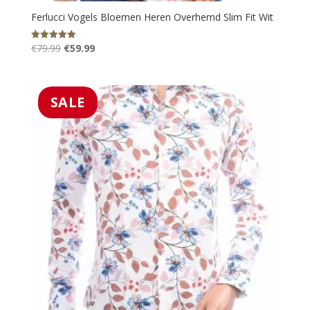
Ferlucci Vogels Bloemen Heren Overhemd Slim Fit Wit
Oorspronkelijke
Huidige
€
79.99
€
59.99
Gewaardeerd
5.00
prijs
prijs
uit 5
was:
is:
€79.99.
€59.99.
SALE