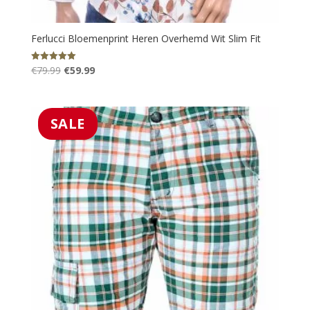
Ferlucci Bloemenprint Heren Overhemd Wit Slim Fit
Oorspronkelijke
Huidige
€
79.99
€
59.99
Gewaardeerd
5.00
prijs
prijs
uit 5
was:
is:
€79.99.
€59.99.
SALE