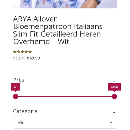
ARYA Allover
Bloemenpatroon Italiaans
Slim Fit Getailleerd Heren
Overhemd – Wit
Oorspronkelijke
Huidige
€
69.99
€
49.99
Gewaardeerd
5.00
prijs
prijs
uit 5
was:
is:
€69.99.
€49.99.
Prijs
€0
€100
Categorie
Alle