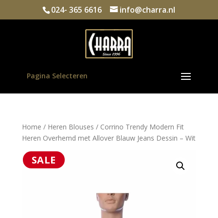
024- 365 6616
info@charra.nl
Pagina Selecteren
Home
/
Heren Blouses
/ Corrino Trendy Modern Fit
Heren Overhemd met Allover Blauw Jeans Dessin – Wit
SALE