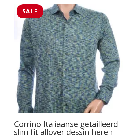
was:
is:
€49.99.
€35.99.
SALE
Corrino Italiaanse getailleerd
slim fit allover dessin heren