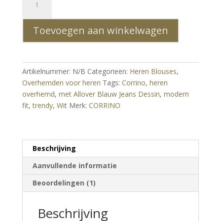
Trendy
Modern
Toevoegen aan winkelwagen
Fit
Heren
Overhemd
met
Artikelnummer:
N/B
Categorieën:
Heren Blouses
,
Allover
Overhemden voor heren
Tags:
Corrino
,
heren
Blauw
overhemd
,
met Allover Blauw Jeans Dessin
,
modern
Jeans
fit
,
trendy
,
Wit
Merk:
CORRINO
Dessin
-
Wit
aantal
Beschrijving
Aanvullende informatie
Beoordelingen (1)
Beschrijving