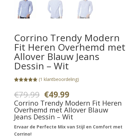
Corrino Trendy Modern
Fit Heren Overhemd met
Allover Blauw Jeans
Dessin – Wit
(
1
klantbeoordeling)
Gewaardeerd
1
5.00
op 5
Oorspronkelijke
Huidige
€
79.99
€
49.99
gebaseerd
prijs
prijs
op
Corrino Trendy Modern Fit Heren
klantbeoorde
was:
is:
Overhemd met Allover Blauw
ling
€79.99.
€49.99.
Jeans Dessin – Wit
Ervaar de Perfecte Mix van Stijl en Comfort met
Corrino!