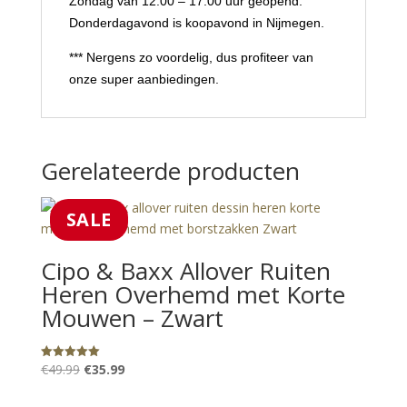
Zondag van 12.00 – 17.00 uur geopend.
Donderdagavond is koopavond in Nijmegen.
*** Nergens zo voordelig, dus profiteer van
onze super aanbiedingen.
Gerelateerde producten
SALE
Cipo & Baxx Allover Ruiten
Heren Overhemd met Korte
Mouwen – Zwart
Oorspronkelijke
Huidige
€
49.99
€
35.99
Gewaardeerd
5.00
prijs
prijs
uit 5