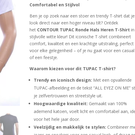
ling
Comfortabel en Stijlvol
Ben je op zoek naar een stoer en trendy T-shirt dat je
look direct naar een hoger niveau tilt? Ontdek
het
CONTOUR TUPAC Ronde Hals Heren T-Shirt
in
stijlvolle witte kleur! Dit iconische T-shirt combineert
comfort, kwaliteit en een krachtige uitstraling, perfect
voor elke gelegenheid – of je nu gaat voor een casual
of een feestje.
Waarom kiezen voor dit TUPAC T-shirt?
Trendy en iconisch design:
Met een opvallende
TUPAC-afbeelding en de tekst “ALL EYEZ ON ME” st
je zelfvertrouwen en streetstyle uit.
Hoogwaardige kwaliteit:
Gemaakt van 100%
ademend katoen, voelt licht en comfortabel aan, id
voor het hele jaar door.
Veelzijdig en makkelijk te stylen:
Combineer m
jeans en sneakers voor een casual look, of draag o