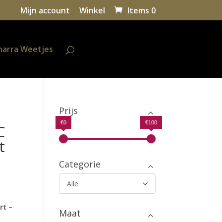
Mijn account
Winkel
Items 0
harra Weetjes
Prijs
€0
€100
C
t
Categorie
Alle
rt –
Maat