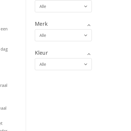
Alle
Merk
 een
Alle
 dag
Kleur
Alle
raal
eaal
et
nder