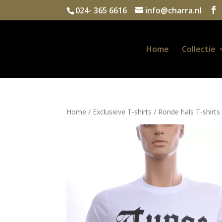
024- 365 6616
info@charra.nl
Home
Collectie
Home
/
Exclusieve T-shirts
/
Ronde hals T-shirts