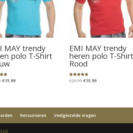
I MAY trendy
EMI MAY trendy
en polo T-Shirt
heren polo T-Shir
auw
Rood
Oorspronkelijke
Huidige
Oorspronkelijke
Huidige
9
€
15.99
€
29.99
€
15.99
eerd
Gewaardeerd
5.00
prijs
prijs
prijs
prijs
uit 5
was:
is:
was:
is:
€29.99.
€15.99.
€29.99.
€15.99.
aarden
Retourneren
Veelgestelde vragen
taal