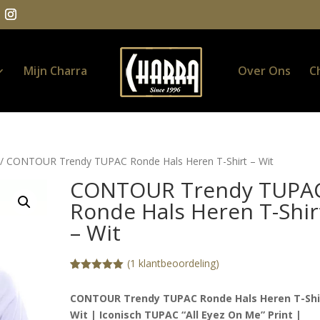
Mijn Charra
Over Ons
C
/ CONTOUR Trendy TUPAC Ronde Hals Heren T-Shirt – Wit
CONTOUR Trendy TUPA
Ronde Hals Heren T-Shir
– Wit
(
1
klantbeoordeling)
Gewaardeerd
1
5.00
op 5
CONTOUR Trendy TUPAC Ronde Hals Heren T-Shi
gebaseerd
op
Wit | Iconisch TUPAC “All Eyez On Me” Print |
klantbeoorde