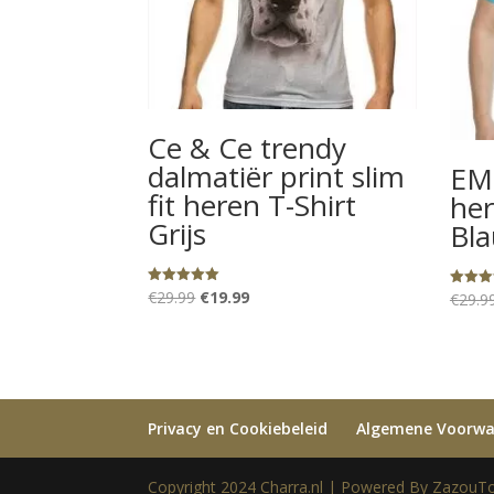
Ce & Ce trendy
dalmatiër print slim
EM
fit heren T-Shirt
her
Grijs
Bl
Oorspronkelijke
Huidige
€
29.99
€
19.99
Gewaardeerd
€
29.9
Gewaard
5.00
5.00
prijs
prijs
uit 5
uit 5
was:
is:
€29.99.
€19.99.
Privacy en Cookiebeleid
Algemene Voorw
Copyright 2024 Charra.nl | Powered By ZazouTo