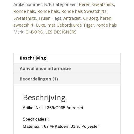
Sweatshirt
Artikelnummer:
N/B
Categorieën:
Heren Sweatshirts
,
met
Ronde hals
,
Ronde hals
,
Ronde hals Sweatshirts
,
Geborduurde
Sweatshirts
,
Truien
Tags:
Antraciet
,
Ci-Borg
,
heren
Tijger
sweatshirt
,
Luxe
,
met Geborduurde Tijger
,
ronde hals
–
Merk:
CI-BORG
,
LES DESIGNERS
Antraciet
aantal
Beschrijving
Aanvullende informatie
Beoordelingen (1)
Beschrijving
Artikel Nr. : L369/C965 Antraciet
Specificaties :
Materiaal : 67 % Katoen 33 % Polyester