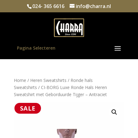
024- 365 6616
info@charra.nl
Pagina Selecteren
Home
/
Heren Sweatshirts
/
Ronde hals
Sweatshirts
/ CI-BORG Luxe Ronde Hals Heren
Sweatshirt met Geborduurde Tijger – Antraciet
SALE