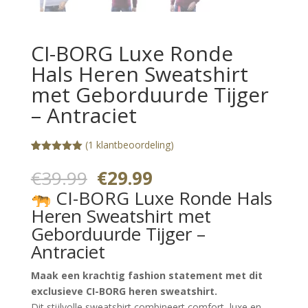
CI-BORG Luxe Ronde
Hals Heren Sweatshirt
met Geborduurde Tijger
– Antraciet
(
1
klantbeoordeling)
Gewaardeerd
1
5.00
op 5
Oorspronkelijke
Huidige
€
39.99
€
29.99
gebaseerd
prijs
prijs
op
CI-BORG Luxe Ronde Hals
klantbeoorde
was:
is:
ling
Heren Sweatshirt met
€39.99.
€29.99.
Geborduurde Tijger –
Antraciet
Maak een krachtig fashion statement met dit
exclusieve CI-BORG heren sweatshirt.
Dit stijlvolle sweatshirt combineert comfort, luxe en