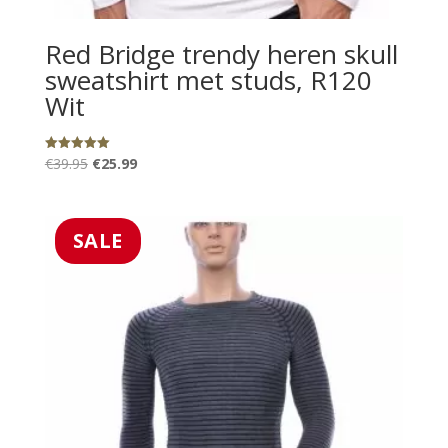
Red Bridge trendy heren skull
sweatshirt met studs, R120
Wit
Oorspronkelijke
Huidige
€
39.95
€
25.99
Gewaardeerd
5.00
prijs
prijs
uit 5
was:
is:
€39.95.
€25.99.
SALE