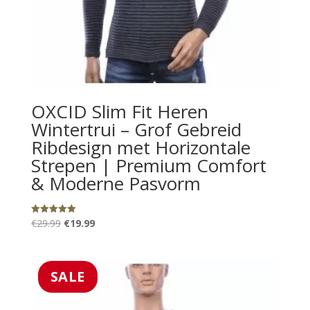
OXCID Slim Fit Heren
Wintertrui – Grof Gebreid
Ribdesign met Horizontale
Strepen | Premium Comfort
& Moderne Pasvorm
Oorspronkelijke
Huidige
€
29.99
€
19.99
Gewaardeerd
5.00
prijs
prijs
uit 5
was:
is:
€29.99.
€19.99.
SALE