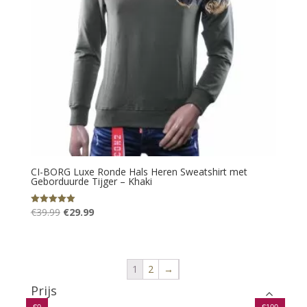
CI-BORG Luxe Ronde Hals Heren Sweatshirt met
Geborduurde Tijger – Khaki
Oorspronkelijke
Huidige
€
39.99
€
29.99
Gewaardeerd
5.00
prijs
prijs
uit 5
was:
is:
€39.99.
€29.99.
1
2
→
Prijs
€0
€100