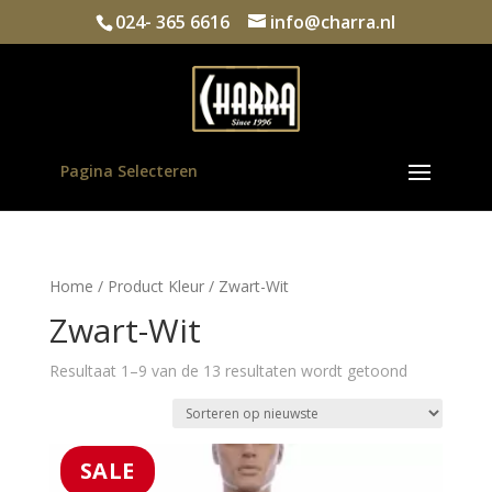
024- 365 6616
info@charra.nl
Pagina Selecteren
Home
/ Product Kleur / Zwart-Wit
Zwart-Wit
Gesorteerd
Resultaat 1–9 van de 13 resultaten wordt getoond
op
nieuwste
SALE