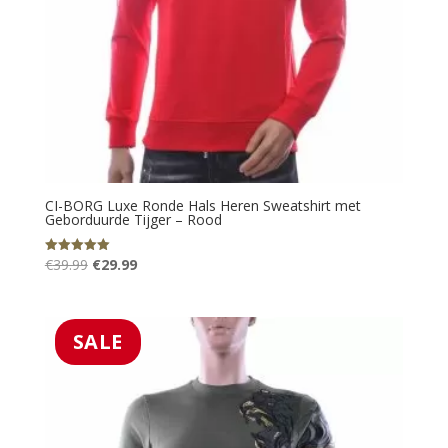
CI-BORG Luxe Ronde Hals Heren Sweatshirt met
Geborduurde Tijger – Rood
Oorspronkelijke
Huidige
€
39.99
€
29.99
Gewaardeerd
5.00
prijs
prijs
uit 5
was:
is:
€39.99.
€29.99.
SALE