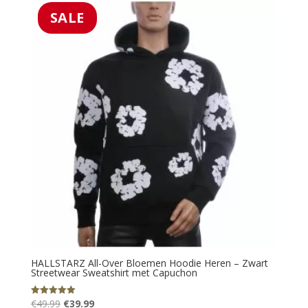
€79.95.
€45.99.
SALE
HALLSTARZ All-Over Bloemen Hoodie Heren – Zwart
Streetwear Sweatshirt met Capuchon
Oorspronkelijke
Huidige
€
49.99
€
39.99
Gewaardeerd