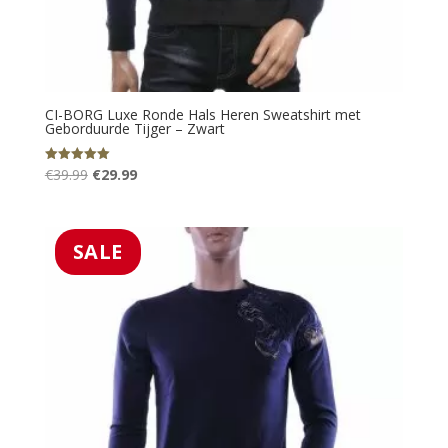
CI-BORG Luxe Ronde Hals Heren Sweatshirt met
Geborduurde Tijger – Zwart
Oorspronkelijke
Huidige
€
39.99
€
29.99
Gewaardeerd
5.00
prijs
prijs
uit 5
was:
is:
€39.99.
€29.99.
SALE