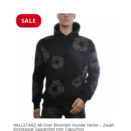
5.00
prijs
prijs
uit 5
was:
is:
€49.99.
€39.99.
SALE
HALLSTARZ All-Over Bloemen Hoodie Heren – Zwart
Streetwear Sweatshirt met Capuchon