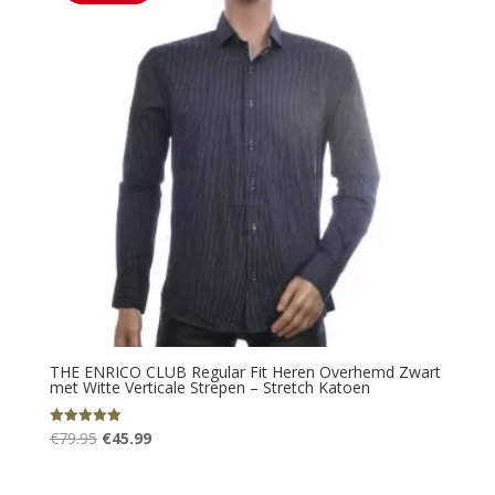
THE ENRICO CLUB Regular Fit Heren Overhemd Zwart
met Witte Verticale Strepen – Stretch Katoen
Oorspronkelijke
Huidige
€
79.95
€
45.99
Gewaardeerd
5.00
prijs
prijs
uit 5
was:
is: