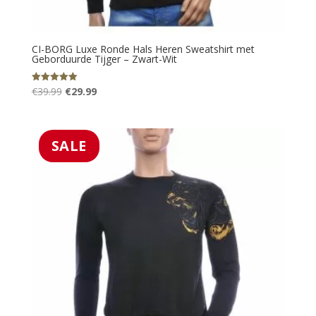
CI-BORG Luxe Ronde Hals Heren Sweatshirt met
Geborduurde Tijger – Zwart-Wit
Oorspronkelijke
Huidige
€
39.99
€
29.99
Gewaardeerd
5.00
prijs
prijs
uit 5
was:
is:
€39.99.
€29.99.
SALE