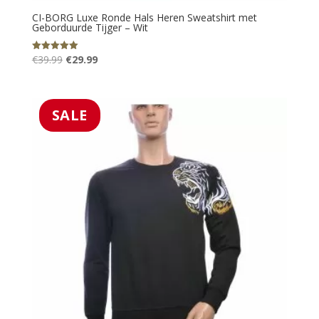
CI-BORG Luxe Ronde Hals Heren Sweatshirt met
Geborduurde Tijger – Wit
Oorspronkelijke
Huidige
€
39.99
€
29.99
Gewaardeerd
5.00
prijs
prijs
uit 5
was:
is:
€39.99.
€29.99.
SALE