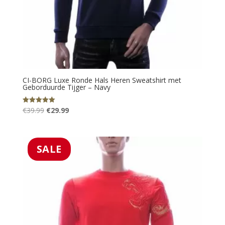
CI-BORG Luxe Ronde Hals Heren Sweatshirt met
Geborduurde Tijger – Navy
Oorspronkelijke
Huidige
€
39.99
€
29.99
Gewaardeerd
5.00
prijs
prijs
uit 5
was:
is:
€39.99.
€29.99.
SALE