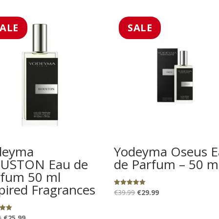
SALE
SALE
deyma
Yodeyma Oseus E
USTON Eau de
de Parfum – 50 m
rfum 50 ml
pired Fragrances
Oorspronkelijke
Huidige
€
39.99
€
29.99
Gewaardeerd
5.00
prijs
prijs
uit 5
was:
is:
Oorspronkelijke
Huidige
9
€
25.99
eerd