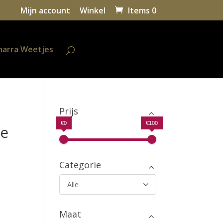
Mijn account
Winkel
Items 0
harra Weetjes
Prijs
€0
€100
de
Categorie
Alle
Maat