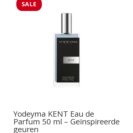
€69.99.
€49.99.
SALE
Yodeyma KENT Eau de
Parfum 50 ml – Geïnspireerde
geuren