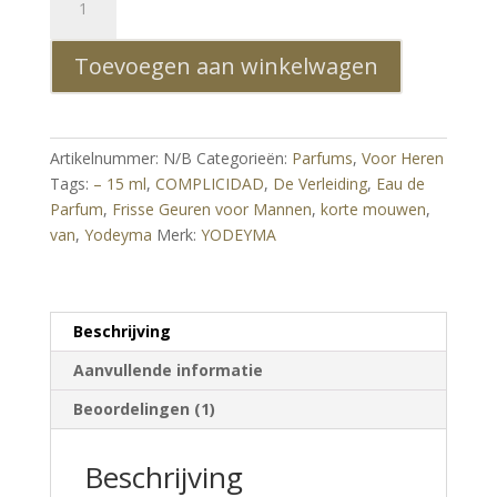
COMPLICIDAD
Eau
Toevoegen aan winkelwagen
de
Parfum
–
15
Artikelnummer:
N/B
Categorieën:
Parfums
,
Voor Heren
ml
Tags:
– 15 ml
,
COMPLICIDAD
,
De Verleiding
,
Eau de
|
Parfum
,
Frisse Geuren voor Mannen
,
korte mouwen
,
De
van
,
Yodeyma
Merk:
YODEYMA
Verleiding
van
Frisse
Geuren
Beschrijving
voor
Aanvullende informatie
Mannen
aantal
Beoordelingen (1)
Beschrijving