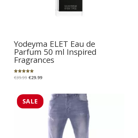
Yodeyma ELET Eau de
Parfum 50 ml Inspired
Fragrances
Oorspronkelijke
Huidige
€
39.99
€
29.99
Gewaardeerd
5.00
prijs
prijs
uit 5
was:
is:
€39.99.
€29.99.
SALE