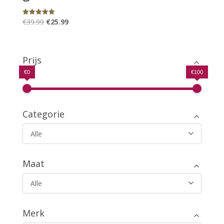
Oorspronkelijke
Huidige
€
39.99
€
25.99
Gewaardeerd
5.00
prijs
prijs
uit 5
was:
is:
€39.99.
€25.99.
Prijs
€0
€100
Categorie
Alle
Maat
Alle
Merk