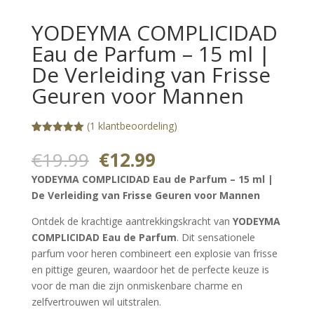
YODEYMA COMPLICIDAD
Eau de Parfum – 15 ml |
De Verleiding van Frisse
Geuren voor Mannen
(
1
klantbeoordeling)
Gewaardeerd
1
5.00
op 5
Oorspronkelijke
Huidige
€
19.99
€
12.99
gebaseerd
prijs
prijs
op
YODEYMA COMPLICIDAD Eau de Parfum – 15 ml |
klantbeoorde
was:
is:
ling
De Verleiding van Frisse Geuren voor Mannen
€19.99.
€12.99.
Ontdek de krachtige aantrekkingskracht van
YODEYMA
COMPLICIDAD Eau de Parfum
. Dit sensationele
parfum voor heren combineert een explosie van frisse
en pittige geuren, waardoor het de perfecte keuze is
voor de man die zijn onmiskenbare charme en
zelfvertrouwen wil uitstralen.