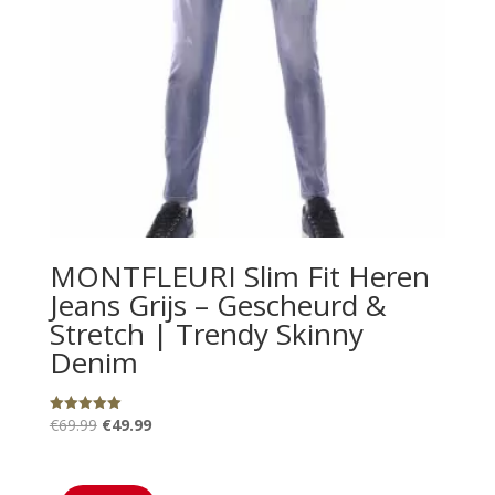
MONTFLEURI Slim Fit Heren
Jeans Grijs – Gescheurd &
Stretch | Trendy Skinny
Denim
Oorspronkelijke
Huidige
€
69.99
€
49.99
Gewaardeerd
5.00
prijs
prijs
uit 5
was:
is: