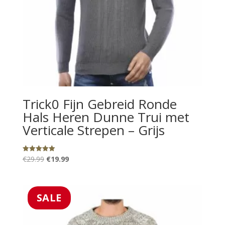
Trick0 Fijn Gebreid Ronde
Hals Heren Dunne Trui met
Verticale Strepen – Grijs
Oorspronkelijke
Huidige
€
29.99
€
19.99
Gewaardeerd
5.00
prijs
prijs
uit 5
was:
is:
€29.99.
€19.99.
SALE