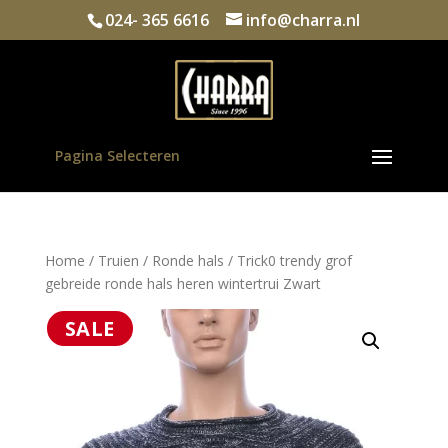
024- 365 6616
info@charra.nl
Pagina Selecteren
Home
/
Truien
/
Ronde hals
/ Trick0 trendy grof
gebreide ronde hals heren wintertrui Zwart
SALE