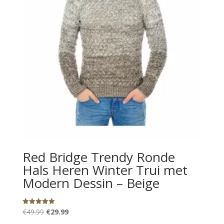
Red Bridge Trendy Ronde
Hals Heren Winter Trui met
Modern Dessin – Beige
Oorspronkelijke
Huidige
€
49.99
€
29.99
Gewaardeerd
5.00
prijs
prijs
uit 5