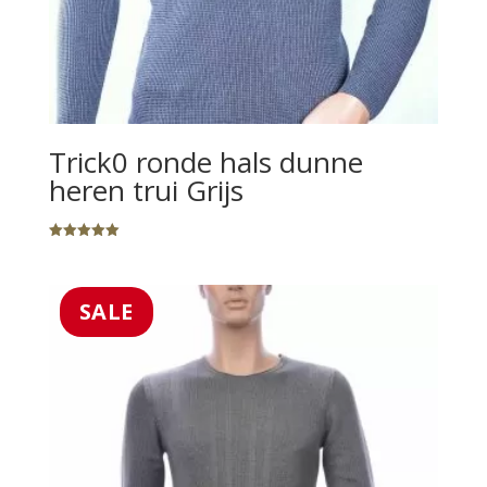
Trick0 ronde hals dunne
heren trui Grijs
Gewaardeerd
5.00
uit 5
SALE