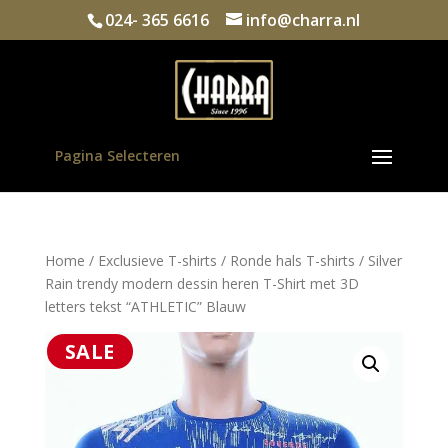
024- 365 6616
info@charra.nl
Pagina Selecteren
Home
/
Exclusieve T-shirts
/
Ronde hals T-shirts
/ Silver
Rain trendy modern dessin heren T-Shirt met 3D
letters tekst “ATHLETIC” Blauw
SALE