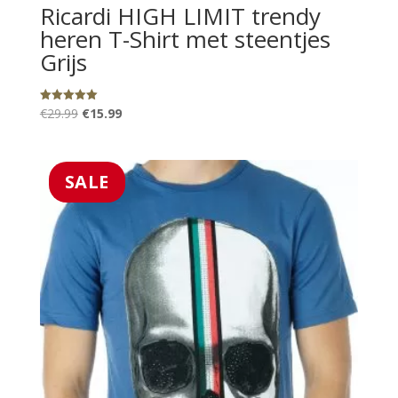
Ricardi HIGH LIMIT trendy
heren T-Shirt met steentjes
Grijs
Oorspronkelijke
Huidige
€
29.99
€
15.99
Gewaardeerd
5.00
prijs
prijs
uit 5
was:
is:
€29.99.
€15.99.
SALE