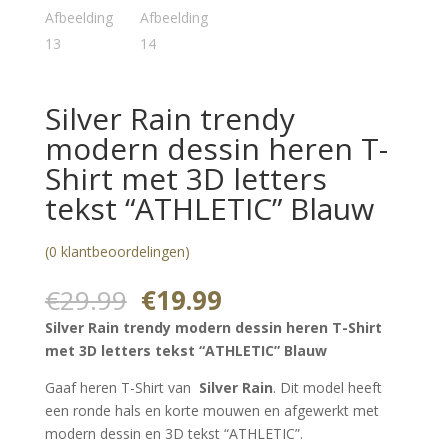
Silver Rain trendy
modern dessin heren T-
Shirt met 3D letters
tekst “ATHLETIC” Blauw
(
0
klantbeoordelingen)
Oorspronkelijke
Huidige
€
29.99
€
19.99
prijs
prijs
Silver Rain trendy modern dessin heren T-Shirt
was:
is:
met 3D letters tekst “ATHLETIC” Blauw
€29.99.
€19.99.
Gaaf heren T-Shirt van
Silver Rain
. Dit model heeft
een ronde hals en korte mouwen en afgewerkt met
modern dessin en 3D tekst “ATHLETIC”.