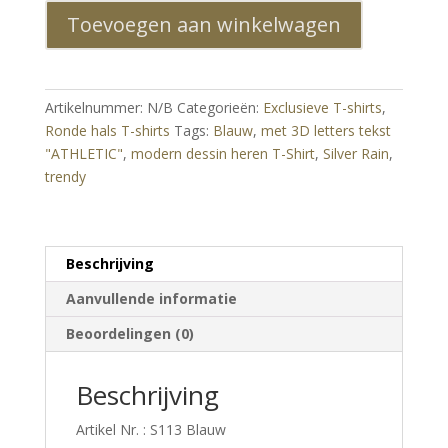
trendy
Toevoegen aan winkelwagen
modern
dessin
heren
T-
Artikelnummer:
N/B
Categorieën:
Exclusieve T-shirts
,
Shirt
Ronde hals T-shirts
Tags:
Blauw
,
met 3D letters tekst
met
"ATHLETIC"
,
modern dessin heren T-Shirt
,
Silver Rain
,
3D
trendy
letters
tekst
"ATHLETIC"
Blauw
Beschrijving
aantal
Aanvullende informatie
Beoordelingen (0)
Beschrijving
Artikel Nr. : S113 Blauw