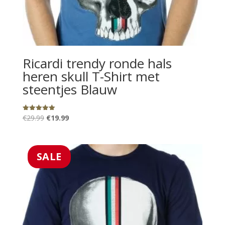
Ricardi trendy ronde hals
heren skull T-Shirt met
steentjes Blauw
Oorspronkelijke
Huidige
€
29.99
€
19.99
Gewaardeerd
5.00
prijs
prijs
uit 5
was:
is:
€29.99.
€19.99.
SALE