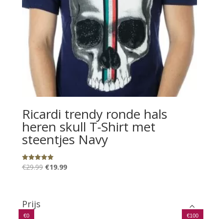
Ricardi trendy ronde hals
heren skull T-Shirt met
steentjes Navy
Oorspronkelijke
Huidige
€
29.99
€
19.99
Gewaardeerd
5.00
prijs
prijs
uit 5
was:
is:
€29.99.
€19.99.
Prijs
€0
€100