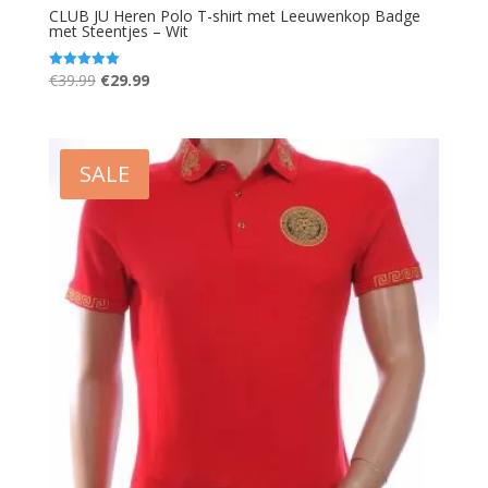
CLUB JU Heren Polo T-shirt met Leeuwenkop Badge
met Steentjes – Wit
Oorspronkelijke
Huidige
€
39.99
€
29.99
Gewaardeerd
5.00
prijs
prijs
uit 5
was:
is:
€39.99.
€29.99.
SALE