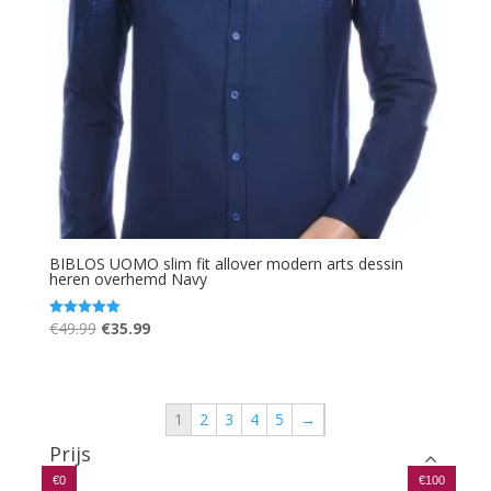
BIBLOS UOMO slim fit allover modern arts dessin
heren overhemd Navy
Oorspronkelijke
Huidige
€
49.99
€
35.99
Gewaardeerd
5.00
prijs
prijs
uit 5
was:
is:
€49.99.
€35.99.
1
2
3
4
5
→
Prijs
€0
€100