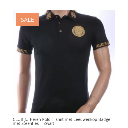
prijs
prijs
uit 5
was:
is:
€39.99.
€29.99.
SALE
CLUB JU Heren Polo T-shirt met Leeuwenkop Badge
met Steentjes – Zwart