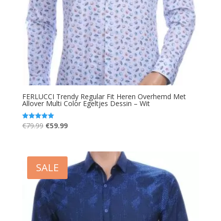
FERLUCCI Trendy Regular Fit Heren Overhemd Met
Allover Multi Color Egeltjes Dessin – Wit
Oorspronkelijke
Huidige
€
79.99
€
59.99
Gewaardeerd
5.00
prijs
prijs
uit 5
was:
is:
€79.99.
€59.99.
SALE