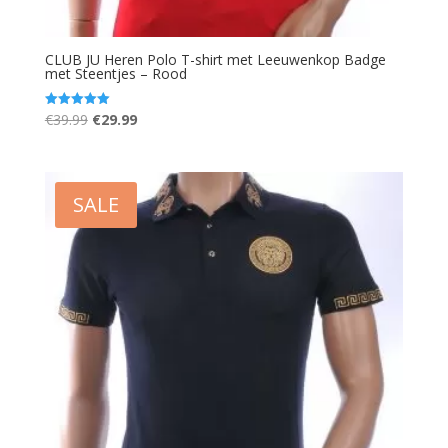
CLUB JU Heren Polo T-shirt met Leeuwenkop Badge
met Steentjes – Rood
Oorspronkelijke
Huidige
€
39.99
€
29.99
Gewaardeerd
5.00
prijs
prijs
uit 5
was:
is:
€39.99.
€29.99.
SALE