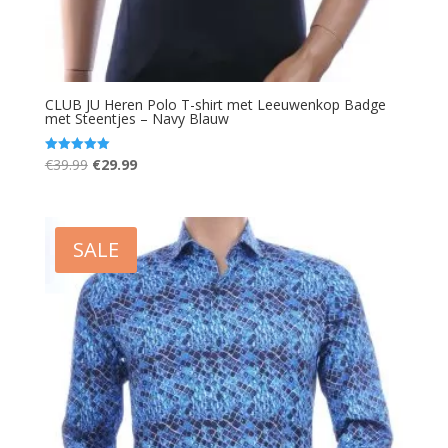
CLUB JU Heren Polo T-shirt met Leeuwenkop Badge
met Steentjes – Navy Blauw
Oorspronkelijke
Huidige
€
39.99
€
29.99
Gewaardeerd
5.00
prijs
prijs
uit 5
was:
is:
€39.99.
€29.99.
SALE