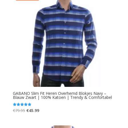
GABANO Slim Fit Heren Overhemd Blokjes Navy –
Blauw Zwart | 100% Katoen | Trendy & Comfortabel
Oorspronkelijke
Huidige
€
79.95
€
45.99
Gewaardeerd
5.00
prijs
prijs
uit 5
was:
is: