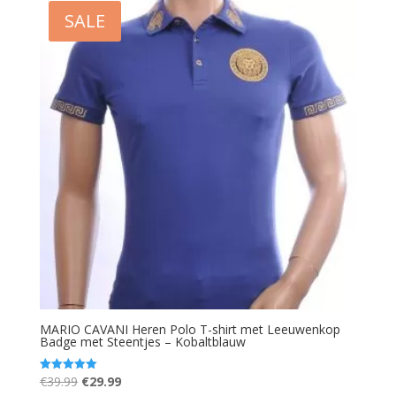
€79.95.
€45.99.
SALE
MARIO CAVANI Heren Polo T-shirt met Leeuwenkop
Badge met Steentjes – Kobaltblauw
Oorspronkelijke
Huidige
€
39.99
€
29.99
Gewaardeerd
5.00