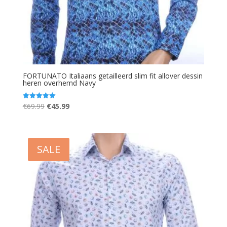
FORTUNATO Italiaans getailleerd slim fit allover dessin
heren overhemd Navy
Oorspronkelijke
Huidige
€
69.99
€
45.99
Gewaardeerd
5.00
prijs
prijs
uit 5
was:
is:
€69.99.
€45.99.
SALE