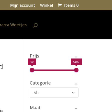
Mijn account
Winkel
Items 0
harra Weetjes
Prijs
€0
€100
d
Categorie
Alle
Maat
ls