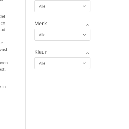
Alle
del
Merk
een
mad
Alle
te
vast
Kleur
innen
Alle
est,
k in