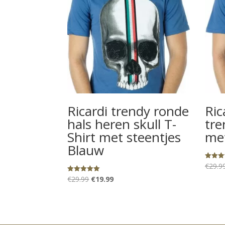
Ricardi trendy ronde
Ric
hals heren skull T-
tre
Shirt met steentjes
met
Blauw
€
29.9
Gewaard
5.00
uit 5
Oorspronkelijke
Huidige
€
29.99
€
19.99
Gewaardeerd
5.00
prijs
prijs
uit 5
was:
is:
€29.99.
€19.99.