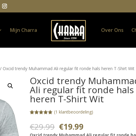
Mijn Charra
Over Ons
C
/ Oxcid trendy Muhammad Ali regular fit ronde hals heren T-Shirt Wit
Oxcid trendy Muhamma
Ali regular fit ronde hals
heren T-Shirt Wit
(
1
klantbeoordeling)
Gewaardeerd
1
5.00
op 5
Oorspronkelijke
Huidige
€
29.99
€
19.99
gebaseerd
prijs
prijs
op
Oxcid trendy Muhammad Ali regular fit ronde ha
klantbeoorde