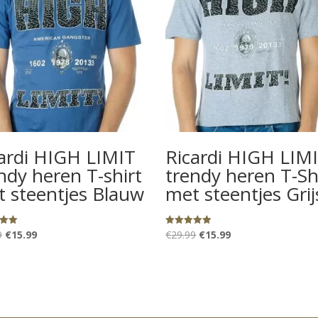
ardi HIGH LIMIT
Ricardi HIGH LIM
ndy heren T-shirt
trendy heren T-Sh
 steentjes Blauw
met steentjes Grij
Oorspronkelijke
Huidige
Oorspronkelijke
Huidige
9
€
15.99
€
29.99
€
15.99
eerd
Gewaardeerd
5.00
prijs
prijs
prijs
prijs
uit 5
was:
is:
was:
is:
€29.99.
€15.99.
€29.99.
€15.99.