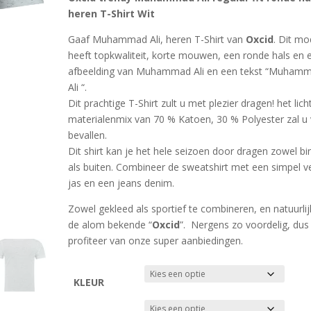
was:
is:
ling
heren T-Shirt Wit
€29.99.
€19.99.
Gaaf Muhammad Ali, heren T-Shirt van
Oxcid
. Dit mo
heeft topkwaliteit, korte mouwen, een ronde hals en 
afbeelding van Muhammad Ali en een tekst “Muham
Ali “.
Dit prachtige T-Shirt zult u met plezier dragen! het lich
materialenmix van 70 % Katoen, 30 % Polyester zal u 
bevallen.
Dit shirt kan je het hele seizoen door dragen zowel b
als buiten. Combineer de sweatshirt met een simpel v
jas en een jeans denim.
Zowel gekleed als sportief te combineren, en natuurlij
de alom bekende “
Oxcid
”. Nergens zo voordelig, dus
profiteer van onze super aanbiedingen.
KLEUR