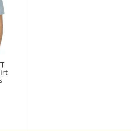
IT
irt
s