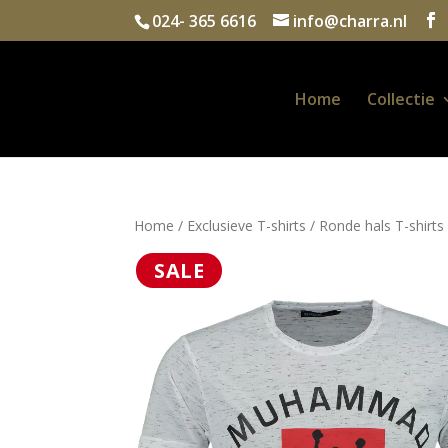
024- 365 6616
info@charra.nl
Home
Collectie
Home
/
Exclusieve T-shirts
/
Ronde hals T-shirts
SALE