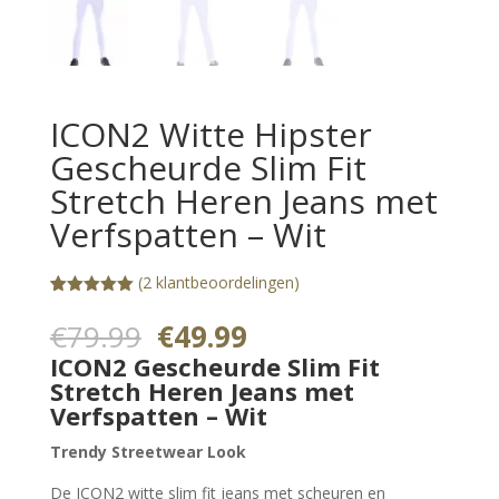
ICON2 Witte Hipster
Gescheurde Slim Fit
Stretch Heren Jeans met
Verfspatten – Wit
(
2
klantbeoordelingen)
Gewaardeerd
2
5.00
op 5
Oorspronkelijke
Huidige
€
79.99
€
49.99
gebaseerd
prijs
prijs
op
ICON2 Gescheurde Slim Fit
klantbeoorde
was:
is:
Stretch Heren Jeans met
lingen
€79.99.
€49.99.
Verfspatten – Wit
Trendy Streetwear Look
De ICON2 witte slim fit jeans met scheuren en