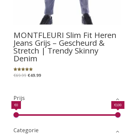
MONTFLEURI Slim Fit Heren
Jeans Grijs – Gescheurd &
Stretch | Trendy Skinny
Denim
Oorspronkelijke
Huidige
€
69.99
€
49.99
Gewaardeerd
5.00
prijs
prijs
uit 5
was:
is:
€69.99.
€49.99.
Prijs
€0
€100
Categorie