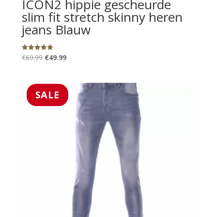
ICON2 hippie gescheurde
slim fit stretch skinny heren
jeans Blauw
Oorspronkelijke
Huidige
€
69.99
€
49.99
Gewaardeerd
5.00
prijs
prijs
uit 5
was:
is:
€69.99.
€49.99.
SALE