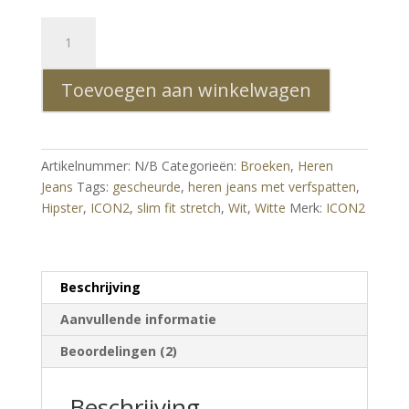
ICON2
Witte
Hipster
Toevoegen aan winkelwagen
Gescheurde
Slim
Fit
Stretch
Artikelnummer:
N/B
Categorieën:
Broeken
,
Heren
Heren
Jeans
Tags:
gescheurde
,
heren jeans met verfspatten
,
Jeans
Hipster
,
ICON2
,
slim fit stretch
,
Wit
,
Witte
Merk:
ICON2
met
Verfspatten
-
Wit
Beschrijving
aantal
Aanvullende informatie
Beoordelingen (2)
Beschrijving