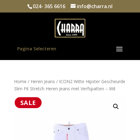
024- 365 6616
info@charra.nl
Pagina Selecteren
Home
/
Heren Jeans
/ ICON2 Witte Hipster Gescheurde
Slim Fit Stretch Heren Jeans met Verfspatten – Wit
SALE