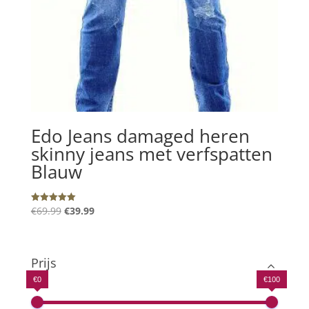
Edo Jeans damaged heren
skinny jeans met verfspatten
Blauw
Oorspronkelijke
Huidige
€
69.99
€
39.99
Gewaardeerd
5.00
prijs
prijs
uit 5
was:
is:
€69.99.
€39.99.
Prijs
€0
€100