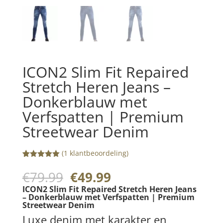
ICON2 Slim Fit Repaired
Stretch Heren Jeans –
Donkerblauw met
Verfspatten | Premium
Streetwear Denim
(
1
klantbeoordeling)
Gewaardeerd
1
5.00
op 5
Oorspronkelijke
Huidige
€
79.99
€
49.99
gebaseerd
prijs
prijs
op
ICON2 Slim Fit Repaired Stretch Heren Jeans
klantbeoorde
was:
is:
– Donkerblauw met Verfspatten | Premium
ling
Streetwear Denim
€79.99.
€49.99.
Luxe denim met karakter en