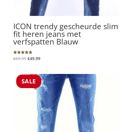
ICON trendy gescheurde slim
fit heren jeans met
verfspatten Blauw
Oorspronkelijke
Huidige
€
69.99
€
49.99
Gewaardeerd
5.00
prijs
prijs
uit 5
was:
is:
€69.99.
€49.99.
SALE