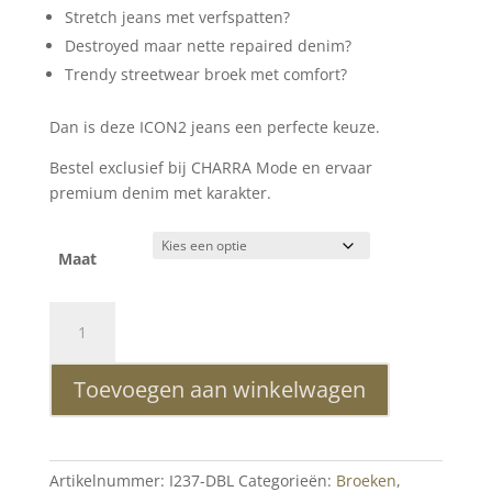
Stretch jeans met verfspatten?
Destroyed maar nette repaired denim?
Trendy streetwear broek met comfort?
Dan is deze ICON2 jeans een perfecte keuze.
Bestel exclusief bij CHARRA Mode en ervaar
premium denim met karakter.
Maat
ICON2
Slim
Fit
Toevoegen aan winkelwagen
Repaired
Stretch
Heren
Jeans
Artikelnummer:
I237-DBL
Categorieën:
Broeken
,
–