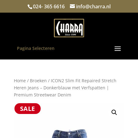
024- 365 6616
info@charra.nl
Pagina Selecteren
Home
/
Broeken
/ ICON2 Slim Fit Repaired Stretch
Heren Jeans – Donkerblauw met Verfspatten |
Premium Streetwear Denim
SALE