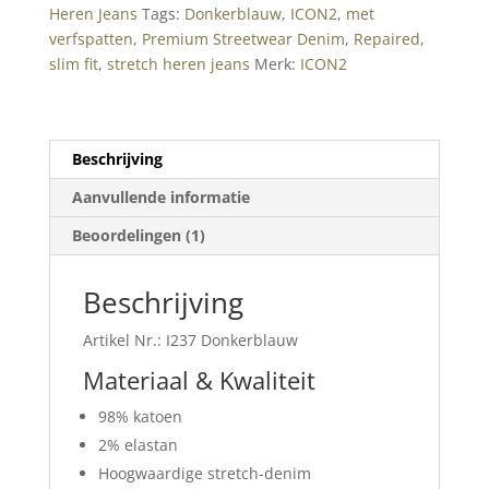
Heren Jeans
Tags:
Donkerblauw
,
ICON2
,
met
Donkerblauw
verfspatten
,
Premium Streetwear Denim
,
Repaired
,
met
slim fit
,
stretch heren jeans
Merk:
ICON2
Verfspatten
|
Premium
Streetwear
Beschrijving
Denim
Aanvullende informatie
aantal
Beoordelingen (1)
Beschrijving
Artikel Nr.: I237 Donkerblauw
Materiaal & Kwaliteit
98% katoen
2% elastan
Hoogwaardige stretch-denim