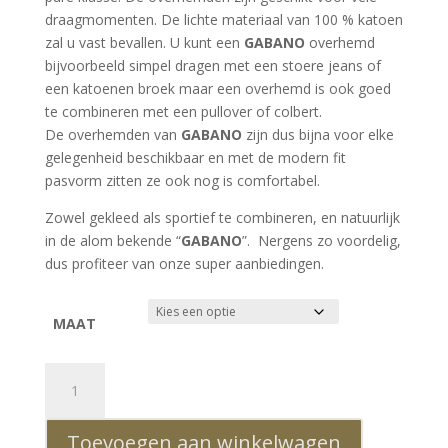
draagmomenten. De lichte materiaal van 100 % katoen
zal u vast bevallen. U kunt een
GABANO
overhemd
bijvoorbeeld simpel dragen met een stoere jeans of
een katoenen broek maar een overhemd is ook goed
te combineren met een pullover of colbert.
De overhemden van
GABANO
zijn dus bijna voor elke
gelegenheid beschikbaar en met de modern fit
pasvorm zitten ze ook nog is comfortabel.
Zowel gekleed als sportief te combineren, en natuurlijk
in de alom bekende “
GABANO
”. Nergens zo voordelig,
dus profiteer van onze super aanbiedingen.
MAAT
GABANO
Italiaanse
slim
Toevoegen aan winkelwagen
fit