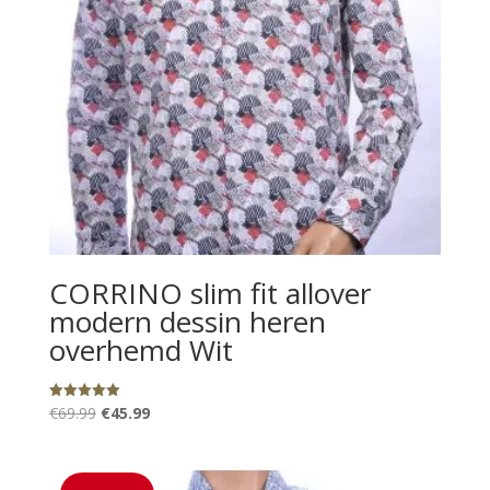
CORRINO slim fit allover
modern dessin heren
overhemd Wit
Oorspronkelijke
Huidige
€
69.99
€
45.99
Gewaardeerd
5.00
prijs
prijs
uit 5
was:
is:
€69.99.
€45.99.