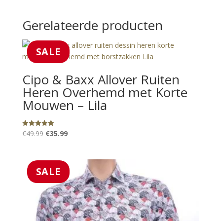
Gerelateerde producten
SALE
Cipo & Baxx Allover Ruiten
Heren Overhemd met Korte
Mouwen – Lila
Oorspronkelijke
Huidige
€
49.99
€
35.99
Gewaardeerd
5.00
prijs
prijs
uit 5
was:
is:
€49.99.
€35.99.
SALE