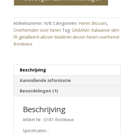
getailleerd
allover
bladeren
Artikelnummer:
N/B
Categorieën:
Heren Blouses
,
dessin
Overhemden voor heren
Tag:
GABANO-Italiaanse-slim-
heren
fit-getailleerd-allover-bladeren-dessin-heren-overhemd-
overhemd
Bordeaux
Bordeaux
aantal
Beschrijving
Aanvullende informatie
Beoordelingen (1)
Beschrijving
Artikel Nr.: G181 Bordeaux
Specificaties :