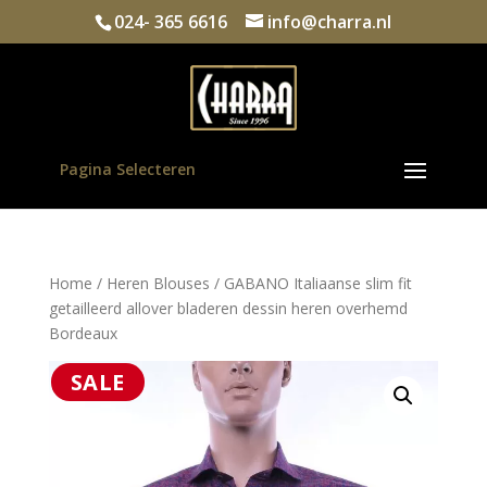
024- 365 6616
info@charra.nl
Pagina Selecteren
Home
/
Heren Blouses
/ GABANO Italiaanse slim fit
getailleerd allover bladeren dessin heren overhemd
Bordeaux
SALE