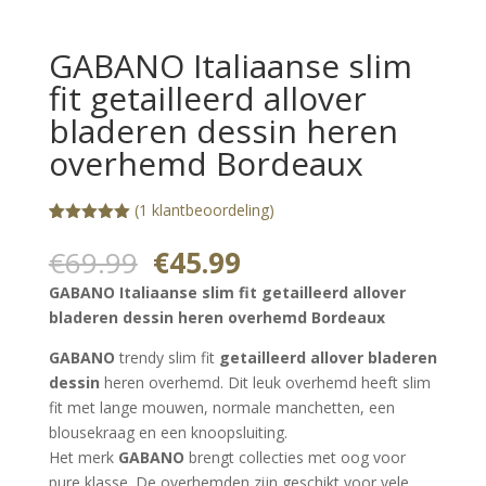
GABANO Italiaanse slim
fit getailleerd allover
bladeren dessin heren
overhemd Bordeaux
(
1
klantbeoordeling)
Gewaardeerd
1
5.00
op 5
Oorspronkelijke
Huidige
€
69.99
€
45.99
gebaseerd
prijs
prijs
op
GABANO Italiaanse slim fit getailleerd allover
klantbeoorde
was:
is:
ling
bladeren dessin heren overhemd Bordeaux
€69.99.
€45.99.
GABANO
trendy slim fit
getailleerd
allover bladeren
dessin
heren overhemd. Dit leuk overhemd heeft slim
fit met lange mouwen, normale manchetten, een
blousekraag en een knoopsluiting.
Het merk
GABANO
brengt collecties met oog voor
pure klasse. De overhemden zijn geschikt voor vele