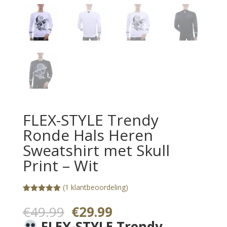
FLEX-STYLE Trendy
Ronde Hals Heren
Sweatshirt met Skull
Print – Wit
(
1
klantbeoordeling)
Gewaardeerd
1
5.00
op 5
Oorspronkelijke
Huidige
€
49.99
€
29.99
gebaseerd
prijs
prijs
op
FLEX-STYLE Trendy
klantbeoorde