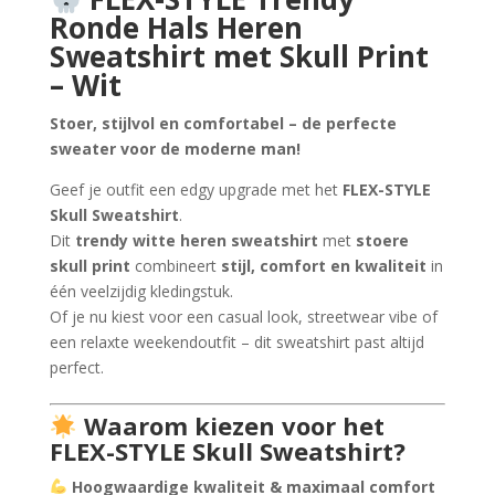
was:
is:
ling
Ronde Hals Heren
€49.99.
€29.99.
Sweatshirt met Skull Print
– Wit
Stoer, stijlvol en comfortabel – de perfecte
sweater voor de moderne man!
Geef je outfit een edgy upgrade met het
FLEX-STYLE
Skull Sweatshirt
.
Dit
trendy witte heren sweatshirt
met
stoere
skull print
combineert
stijl, comfort en kwaliteit
in
één veelzijdig kledingstuk.
Of je nu kiest voor een casual look, streetwear vibe of
een relaxte weekendoutfit – dit sweatshirt past altijd
perfect.
Waarom kiezen voor het
FLEX-STYLE Skull Sweatshirt?
Hoogwaardige kwaliteit & maximaal comfort