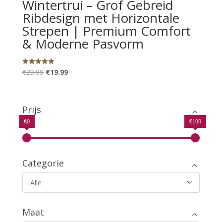
Wintertrui – Grof Gebreid
Ribdesign met Horizontale
Strepen | Premium Comfort
& Moderne Pasvorm
Oorspronkelijke
Huidige
Gewaardeerd
€
29.99
€
19.99
5.00
uit 5
prijs
prijs
was:
is:
€29.99.
€19.99.
Prijs
€0
€100
Categorie
Alle
Maat