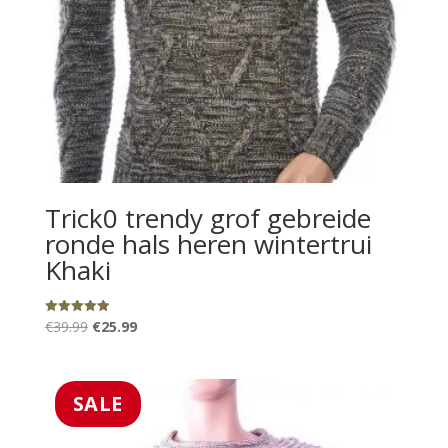
Trick0 trendy grof gebreide
ronde hals heren wintertrui
Khaki
Oorspronkelijke
Huidige
Gewaardeerd
€
39.99
€
25.99
5.00
uit 5
prijs
prijs
was:
is:
€39.99.
€25.99.
SALE