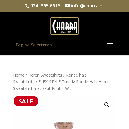
024- 365 6616
info@charra.nl
Pagina Selecteren
Home
/
Heren Sweatshirts
/
Ronde hals
Sweatshirts
/ FLEX-STYLE Trendy Ronde Hals Heren
Sweatshirt met Skull Print – Wit
SALE