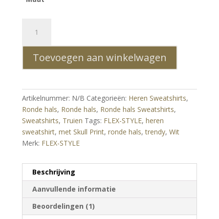
FLEX-
STYLE
Trendy
Toevoegen aan winkelwagen
Ronde
Hals
Heren
Sweatshirt
Artikelnummer:
N/B
Categorieën:
Heren Sweatshirts
,
met
Ronde hals
,
Ronde hals
,
Ronde hals Sweatshirts
,
Skull
Sweatshirts
,
Truien
Tags:
FLEX-STYLE
,
heren
Print
sweatshirt
,
met Skull Print
,
ronde hals
,
trendy
,
Wit
–
Merk:
FLEX-STYLE
Wit
aantal
Beschrijving
Aanvullende informatie
Beoordelingen (1)