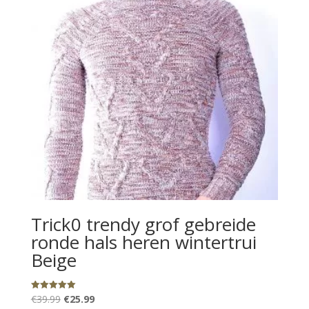
Trick0 trendy grof gebreide
ronde hals heren wintertrui
Beige
Oorspronkelijke
Huidige
Gewaardeerd
€
39.99
€
25.99
5.00