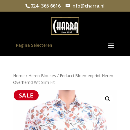
024- 365 6616
info@charra.nl
Pagina Selecteren
Home
/
Heren Blouses
/ Ferlucci Bloemenprint Heren
Overhemd Wit Slim Fit
SALE