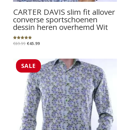
CARTER DAVIS slim fit allover
converse sportschoenen
dessin heren overhemd Wit
Oorspronkelijke
Huidige
€
69.99
€
45.99
Gewaardeerd
5.00
prijs
prijs
uit 5
was:
is:
€69.99.
€45.99.
SALE