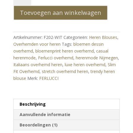
Heren
Toevoegen aan winkelwagen
Overhemd
Wit
Slim
Fit
Artikelnummer:
F202-WIT
Categorieën:
Heren Blouses
,
aantal
Overhemden voor heren
Tags:
bloemen dessin
overhemd
,
bloemenprint heren overhemd
,
casual
herenmode
,
Ferlucci overhemd
,
herenmode Nijmegen
,
Italiaans overhemd heren
,
luxe heren overhemd
,
Slim
Fit Overhemd
,
stretch overhemd heren
,
trendy heren
blouse
Merk:
FERLUCCI
Beschrijving
Aanvullende informatie
Beoordelingen (1)