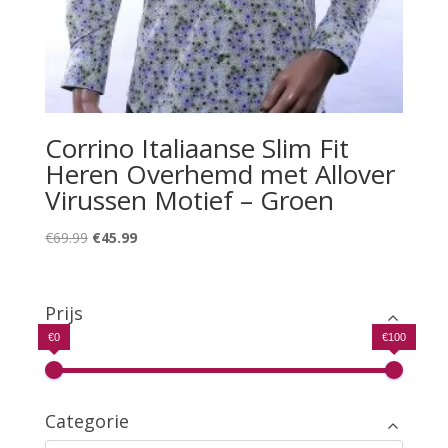
Corrino Italiaanse Slim Fit
Heren Overhemd met Allover
Virussen Motief – Groen
Oorspronkelijke
Huidige
€
69.99
€
45.99
prijs
prijs
was:
is:
€69.99.
€45.99.
Prijs
€0
€100
Categorie