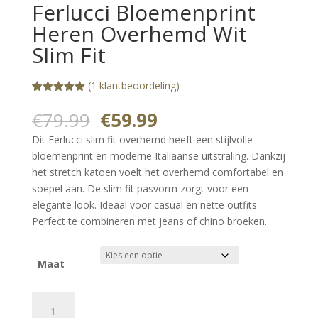
Ferlucci Bloemenprint
Heren Overhemd Wit
Slim Fit
(
1
klantbeoordeling)
Gewaardeerd
1
5.00
op 5
Oorspronkelijke
Huidige
€
79.99
€
59.99
gebaseerd
prijs
prijs
op
Dit Ferlucci slim fit overhemd heeft een stijlvolle
klantbeoorde
was:
is:
ling
bloemenprint en moderne Italiaanse uitstraling. Dankzij
€79.99.
€59.99.
het stretch katoen voelt het overhemd comfortabel en
soepel aan. De slim fit pasvorm zorgt voor een
elegante look. Ideaal voor casual en nette outfits.
Perfect te combineren met jeans of chino broeken.
Maat
Ferlucci
Bloemenprint