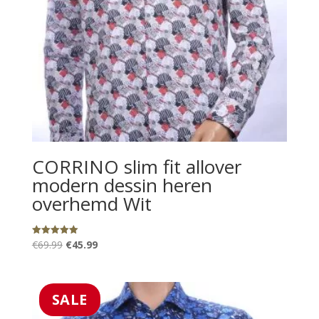
CORRINO slim fit allover
modern dessin heren
overhemd Wit
Oorspronkelijke
Huidige
€
69.99
€
45.99
Gewaardeerd
5.00
prijs
prijs
uit 5
was:
is:
€69.99.
€45.99.
SALE