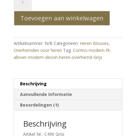
modern
fit
Toevoegen aan winkelwagen
allover
modern
dessin
heren
Artikelnummer:
N/B
Categorieën:
Heren Blouses
,
overhemd
Overhemden voor heren
Tag:
Corrino-modern-fit-
Grijs
allover-modern-dessin-heren-overhemd-Grijs
aantal
Beschrijving
Aanvullende informatie
Beoordelingen (1)
Beschrijving
Artikel Nr.: C490 Grijs