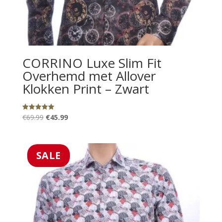
CORRINO Luxe Slim Fit
Overhemd met Allover
Klokken Print – Zwart
Oorspronkelijke
Huidige
€
69.99
€
45.99
Gewaardeerd
5.00
prijs
prijs
uit 5
was:
is:
€69.99.
€45.99.
SALE