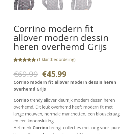
Corrino modern fit
allover modern dessin
heren overhemd Grijs
(
1
klantbeoordeling)
Gewaardeerd
1
5.00
op 5
Oorspronkelijke
Huidige
€
69.99
€
45.99
gebaseerd
prijs
prijs
op
Corrino modern fit allover modern dessin heren
klantbeoorde
was:
is:
ling
overhemd Grijs
€69.99.
€45.99.
Corrino
trendy allover kleurrijk modern dessin heren
overhemd. Dit leuk overhemd heeft modern fit met
lange mouwen, normale manchetten, een blousekraag
en een knoopsluiting.
Het merk
Corrino
brengt collecties met oog voor pure