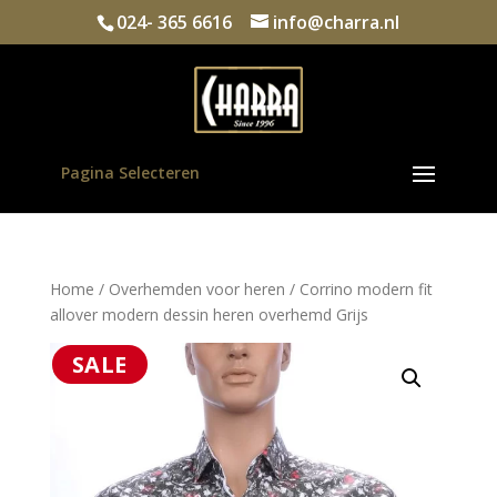
024- 365 6616
info@charra.nl
Pagina Selecteren
Home
/
Overhemden voor heren
/ Corrino modern fit
allover modern dessin heren overhemd Grijs
SALE