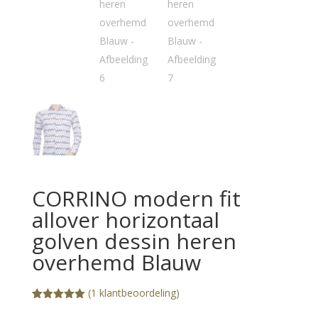
CORRINO modern fit
allover horizontaal
golven dessin heren
overhemd Blauw
(
1
klantbeoordeling)
Gewaardeerd
1