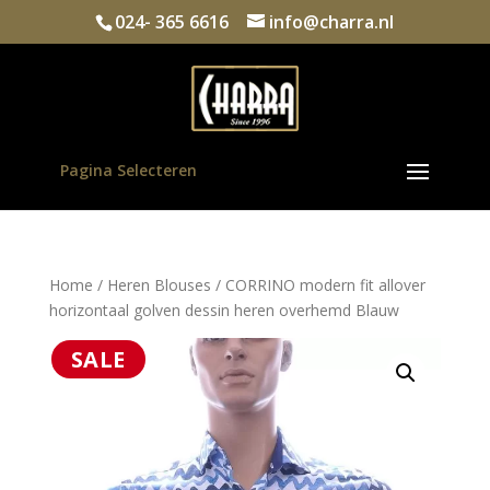
024- 365 6616
info@charra.nl
Pagina Selecteren
Home
/
Heren Blouses
/ CORRINO modern fit allover
horizontaal golven dessin heren overhemd Blauw
SALE