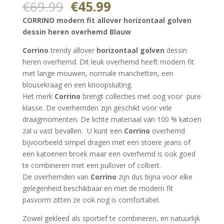
5.00
op 5
Oorspronkelijke
Huidige
€
69.99
€
45.99
gebaseerd
prijs
prijs
op
CORRINO modern fit allover horizontaal golven
klantbeoorde
was:
is:
ling
dessin heren overhemd Blauw
€69.99.
€45.99.
Corrino
trendy allover
horizontaal golven
dessin
heren overhemd. Dit leuk overhemd heeft modern fit
met lange mouwen, normale manchetten, een
blousekraag en een knoopsluiting.
Het merk
Corrino
brengt collecties met oog voor pure
klasse. De overhemden zijn geschikt voor vele
draagmomenten. De lichte materiaal van 100 % katoen
zal u vast bevallen. U kunt een
Corrino
overhemd
bijvoorbeeld simpel dragen met een stoere jeans of
een katoenen broek maar een overhemd is ook goed
te combineren met een pullover of colbert.
De overhemden van
Corrino
zijn dus bijna voor elke
gelegenheid beschikbaar en met de modern fit
pasvorm zitten ze ook nog is comfortabel.
Zowel gekleed als sportief te combineren, en natuurlijk