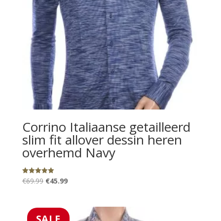
Corrino Italiaanse getailleerd
slim fit allover dessin heren
overhemd Navy
Oorspronkelijke
Huidige
€
69.99
€
45.99
Gewaardeerd
5.00
prijs
prijs
uit 5
was:
is:
€69.99.
€45.99.
SALE