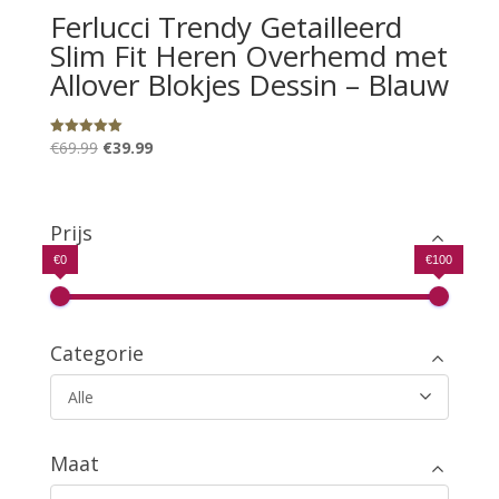
Ferlucci Trendy Getailleerd
Slim Fit Heren Overhemd met
Allover Blokjes Dessin – Blauw
Oorspronkelijke
Huidige
€
69.99
€
39.99
Gewaardeerd
5.00
prijs
prijs
uit 5
was:
is:
€69.99.
€39.99.
Prijs
€0
€100
Categorie
Alle
Maat