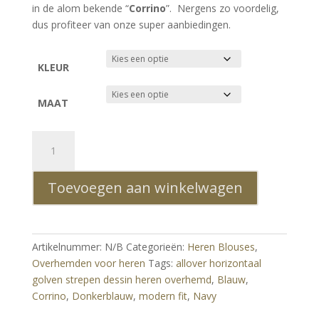
in de alom bekende “
Corrino
”. Nergens zo voordelig,
dus profiteer van onze super aanbiedingen.
KLEUR
MAAT
CORRINO
modern
fit
Toevoegen aan winkelwagen
allover
horizontaal
golven
dessin
Artikelnummer:
N/B
Categorieën:
Heren Blouses
,
heren
Overhemden voor heren
Tags:
allover horizontaal
overhemd
golven strepen dessin heren overhemd
,
Blauw
,
Blauw
Corrino
,
Donkerblauw
,
modern fit
,
Navy
aantal