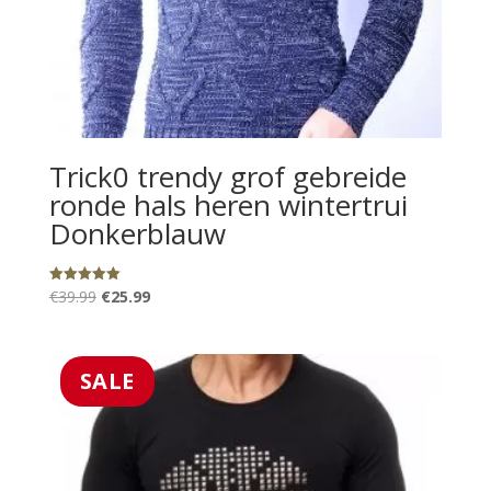
Trick0 trendy grof gebreide
ronde hals heren wintertrui
Donkerblauw
Oorspronkelijke
Huidige
€
39.99
€
25.99
Gewaardeerd
5.00
prijs
prijs
uit 5
was:
is:
€39.99.
€25.99.
SALE