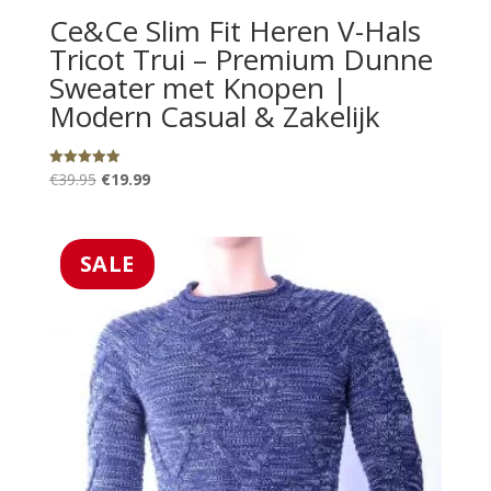
Ce&Ce Slim Fit Heren V-Hals
Tricot Trui – Premium Dunne
Sweater met Knopen |
Modern Casual & Zakelijk
Oorspronkelijke
Huidige
€
39.95
€
19.99
Gewaardeerd
5.00
prijs
prijs
uit 5
was:
is:
€39.95.
€19.99.
SALE