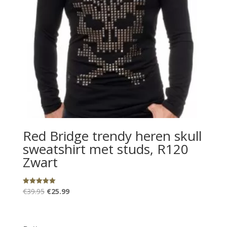
Red Bridge trendy heren skull
sweatshirt met studs, R120
Zwart
Oorspronkelijke
Huidige
€
39.95
€
25.99
Gewaardeerd
5.00
prijs
prijs
uit 5
was:
is:
€39.95.
€25.99.