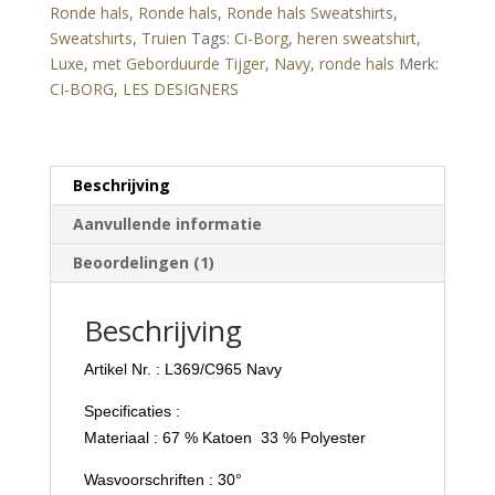
Ronde hals
,
Ronde hals
,
Ronde hals Sweatshirts
,
Geborduurde
Sweatshirts
,
Truien
Tags:
Ci-Borg
,
heren sweatshirt
,
Tijger
Luxe
,
met Geborduurde Tijger
,
Navy
,
ronde hals
Merk:
–
CI-BORG
,
LES DESIGNERS
Navy
aantal
Beschrijving
Aanvullende informatie
Beoordelingen (1)
Beschrijving
Artikel Nr. : L369/C965 Navy
Specificaties :
Materiaal : 67 % Katoen 33 % Polyester
Wasvoorschriften : 30°