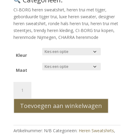
CI-BORG heren sweatshirt, heren trui met tijger,
geborduurde tijger trui, luxe heren sweater, designer
heren sweatshirt, ronde hals heren trui, heren trui met
steentjes, trendy heren kleding, CI-BORG trui kopen,
herenmode Nijmegen, CHARRA herenmode
Kleur
Maat
CI-
BORG
Luxe
Toevoegen aan winkelwagen
Ronde
Hals
Heren
Sweatshirt
Artikelnummer:
N/B
Categorieën:
Heren Sweatshirts
,
met