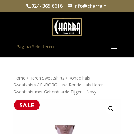
024- 365 6616
info@charra.nl
Pagina Selecteren
Home
/
Heren Sweatshirts
/
Ronde hals
Sweatshirts
/ CI-BORG Luxe Ronde Hals Heren
Sweatshirt met Geborduurde Tijger – Navy
SALE