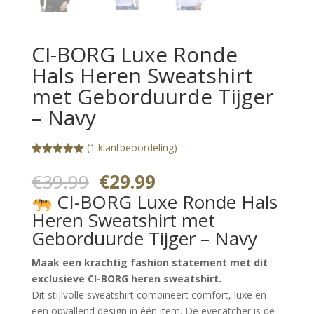
CI-BORG Luxe Ronde
Hals Heren Sweatshirt
met Geborduurde Tijger
– Navy
(
1
klantbeoordeling)
Gewaardeerd
1
5.00
op 5
Oorspronkelijke
Huidige
€
39.99
€
29.99
gebaseerd
prijs
prijs
op
CI-BORG Luxe Ronde Hals
klantbeoorde
was:
is:
ling
Heren Sweatshirt met
€39.99.
€29.99.
Geborduurde Tijger – Navy
Maak een krachtig fashion statement met dit
exclusieve CI-BORG heren sweatshirt.
Dit stijlvolle sweatshirt combineert comfort, luxe en
een opvallend design in één item. De eyecatcher is de