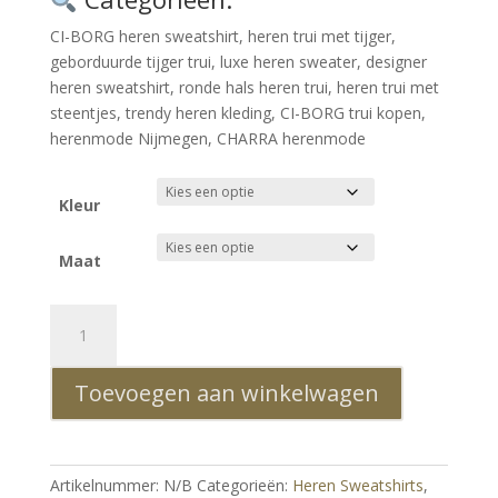
CI-BORG heren sweatshirt, heren trui met tijger,
geborduurde tijger trui, luxe heren sweater, designer
heren sweatshirt, ronde hals heren trui, heren trui met
steentjes, trendy heren kleding, CI-BORG trui kopen,
herenmode Nijmegen, CHARRA herenmode
Kleur
Maat
CI-
BORG
Luxe
Toevoegen aan winkelwagen
Ronde
Hals
Heren
Sweatshirt
Artikelnummer:
N/B
Categorieën:
Heren Sweatshirts
,
met