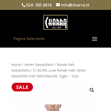
024- 365 6616
info@charra.nl
Pagina Selecteren
Home
/
Heren Sweatshirts
/
Ronde hals
Sweatshirts
/ CI-BORG Luxe Ronde Hals Heren
Sweatshirt met Geborduurde Tijger – Grijs
SALE