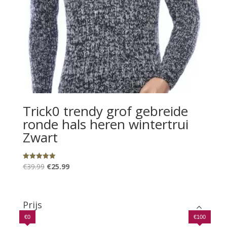
Trick0 trendy grof gebreide
ronde hals heren wintertrui
Zwart
Oorspronkelijke
Huidige
€
39.99
€
25.99
Gewaardeerd
5.00
prijs
prijs
uit 5
was:
is:
€39.99.
€25.99.
Prijs
€0
€100