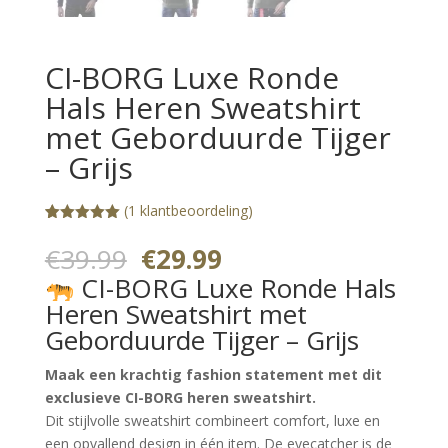
CI-BORG Luxe Ronde
Hals Heren Sweatshirt
met Geborduurde Tijger
– Grijs
(
1
klantbeoordeling)
Gewaardeerd
1
5.00
op 5
Oorspronkelijke
Huidige
€
39.99
€
29.99
gebaseerd
prijs
prijs
op
CI-BORG Luxe Ronde Hals
klantbeoorde
was:
is:
ling
Heren Sweatshirt met
€39.99.
€29.99.
Geborduurde Tijger – Grijs
Maak een krachtig fashion statement met dit
exclusieve CI-BORG heren sweatshirt.
Dit stijlvolle sweatshirt combineert comfort, luxe en
een opvallend design in één item. De eyecatcher is de