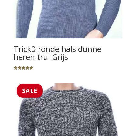
Trick0 ronde hals dunne
heren trui Grijs
Gewaardeerd
5.00
uit 5
SALE