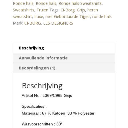
Ronde hals
,
Ronde hals
,
Ronde hals Sweatshirts
,
Geborduurde
Sweatshirts
,
Truien
Tags:
Ci-Borg
,
Grijs
,
heren
Tijger
sweatshirt
,
Luxe
,
met Geborduurde Tijger
,
ronde hals
–
Merk:
CI-BORG
,
LES DESIGNERS
Grijs
aantal
Beschrijving
Aanvullende informatie
Beoordelingen (1)
Beschrijving
Artikel Nr. : L369/C965 Grijs
Specificaties :
Materiaal : 67 % Katoen 33 % Polyester
Wasvoorschriften : 30°