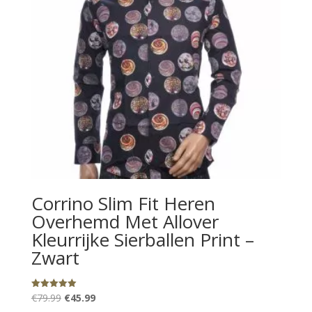
Corrino Slim Fit Heren
Overhemd Met Allover
Kleurrijke Sierballen Print –
Zwart
Oorspronkelijke
Huidige
€
79.99
€
45.99
Gewaardeerd
5.00