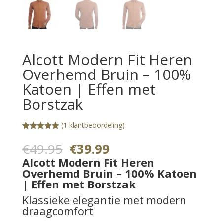
Alcott Modern Fit Heren
Overhemd Bruin – 100%
Katoen | Effen met
Borstzak
(
1
klantbeoordeling)
Gewaardeerd
1
5.00
op 5
Oorspronkelijke
Huidige
€
49.95
€
39.99
gebaseerd
prijs
prijs
op
Alcott Modern Fit Heren
klantbeoorde
was:
is:
Overhemd Bruin – 100% Katoen
ling
€49.95.
€39.99.
| Effen met Borstzak
Klassieke elegantie met modern
draagcomfort