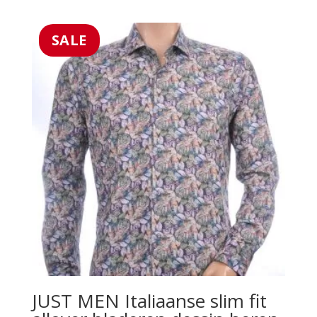
prijs
prijs
uit 5
was:
is:
€79.99.
€45.99.
SALE
JUST MEN Italiaanse slim fit