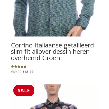
Corrino Italiaanse getailleerd
slim fit allover dessin heren
overhemd Groen
Oorspronkelijke
Huidige
€
69.99
€
45.99
Gewaardeerd
5.00
prijs
prijs
uit 5
was:
is:
€69.99.
€45.99.
SALE