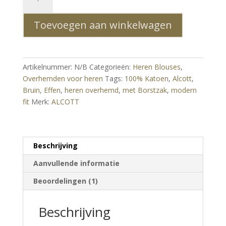
Modern
Fit
Toevoegen aan winkelwagen
Heren
Overhemd
Bruin
–
Artikelnummer:
N/B
Categorieën:
Heren Blouses
,
100%
Overhemden voor heren
Tags:
100% Katoen
,
Alcott
,
Katoen
Bruin
,
Effen
,
heren overhemd
,
met Borstzak
,
modern
|
fit
Merk:
ALCOTT
Effen
met
Borstzak
aantal
Beschrijving
Aanvullende informatie
Beoordelingen (1)
Beschrijving