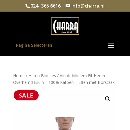
024- 365 6616
info@charra.nl
Pagina Selecteren
Home
/
Heren Blouses
/ Alcott Modern Fit Heren
Overhemd Bruin – 100% Katoen | Effen met Borstzak
SALE