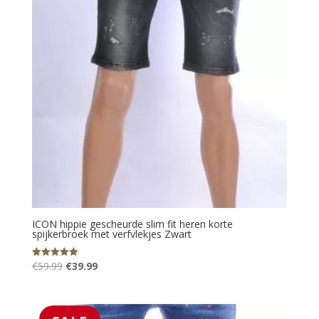
ICON hippie gescheurde slim fit heren korte
spijkerbroek met verfvlekjes Zwart
Oorspronkelijke
Huidige
€
59.99
€
39.99
Gewaardeerd
5.00
prijs
prijs
uit 5
was:
is:
€59.99.
€39.99.