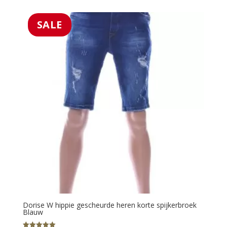
was:
is:
€59.99.
€39.99.
SALE
Dorise W hippie gescheurde heren korte spijkerbroek
Blauw