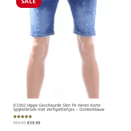
SALE
ICON2 Hippe Gescheurde Slim Fit Heren Korte
Spijkerbroek met Verfspettertjes – Donkerblauw
Oorspronkelijke
Huidige
€
59.99
€
39.99
Gewaardeerd
5.00
prijs
prijs
uit 5