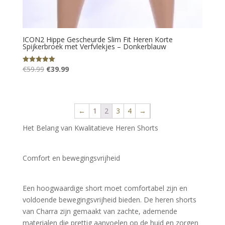
ICON2 Hippe Gescheurde Slim Fit Heren Korte
Spijkerbroek met Verfvlekjes – Donkerblauw
Oorspronkelijke
Huidige
€
59.99
€
39.99
Gewaardeerd
5.00
prijs
prijs
uit 5
was:
is:
€59.99.
€39.99.
←
1
2
3
4
→
Het Belang van Kwalitatieve Heren Shorts
Comfort en bewegingsvrijheid
Een hoogwaardige short moet comfortabel zijn en 
voldoende bewegingsvrijheid bieden. De heren shorts 
van Charra zijn gemaakt van zachte, ademende 
materialen die prettig aanvoelen op de huid en zorgen 