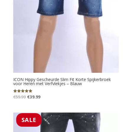
ICON Hippy Gescheurde Slim Fit Korte Spijkerbroek
voor Heren met Verfvlekjes – Blauw
Oorspronkelijke
Huidige
€
59.99
€
39.99
Gewaardeerd
5.00
prijs
prijs
uit 5
was:
is:
€59.99.
€39.99.
SALE