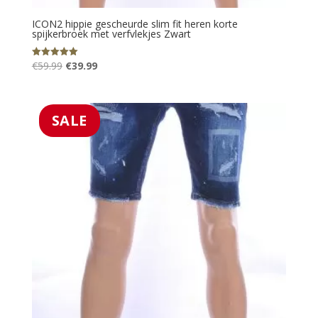
ICON2 hippie gescheurde slim fit heren korte
spijkerbroek met verfvlekjes Zwart
Oorspronkelijke
Huidige
€
59.99
€
39.99
Gewaardeerd
5.00
prijs
prijs
uit 5
was:
is:
€59.99.
€39.99.
SALE