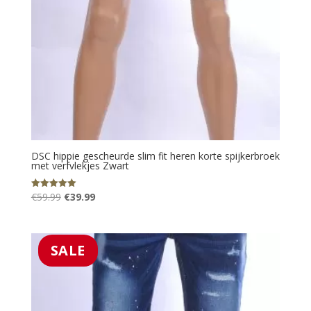
DSC hippie gescheurde slim fit heren korte spijkerbroek
met verfvlekjes Zwart
Oorspronkelijke
Huidige
€
59.99
€
39.99
Gewaardeerd
5.00
prijs
prijs
uit 5
was:
is:
€59.99.
€39.99.
SALE