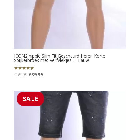
ICON2 hippie Slim Fit Gescheurd Heren Korte
Spijkerbroek met Verfvlekjes – Blauw
Oorspronkelijke
Huidige
€
59.99
€
39.99
Gewaardeerd
5.00
prijs
prijs
uit 5
was:
is:
€59.99.
€39.99.
SALE