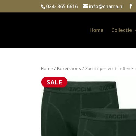
024- 365 6616
info@charra.nl
Home
Collectie
Home
/
Boxershorts
/ Zaccini perfect fit effen 
SALE