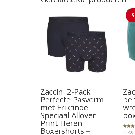
Zaccini 2-Pack
Zac
Perfecte Pasvorm
per
met Frikandel
wre
Speciaal Allover
box
Print Heren
Boxershorts –
€
24.9
Gewaard