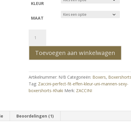
KLEUR
MAAT
Zaccini
perfect
fit
Toevoegen aan winkelwagen
effen
kleur
uni
mannen
Artikelnummer:
N/B
Categorieën:
Boxers
,
Boxershort
sexy
Tag:
Zaccini-perfect-fit-effen-kleur-uni-mannen-sexy-
boxershorts
boxershorts-Khaki
Merk:
ZACCINI
Khaki
aantal
ie
Beoordelingen (1)