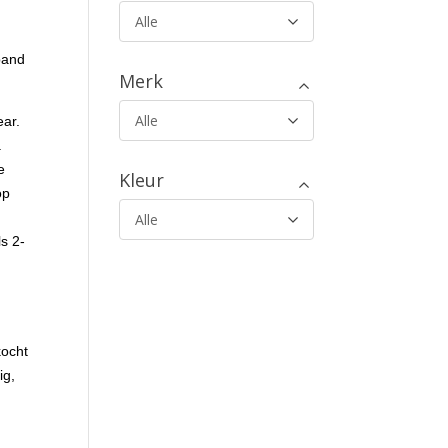
Alle
band
Merk
Alle
ar.
.
e
Kleur
op
Alle
s 2-
kocht
ig,