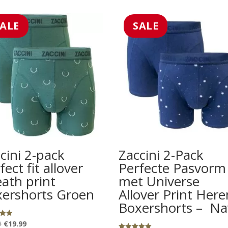
SALE
SALE
cini 2-pack
Zaccini 2-Pack
fect fit allover
Perfecte Pasvorm
ath print
met Universe
ershorts Groen
Allover Print Here
Boxershorts – Na
Oorspronkelijke
Huidige
9
€
19.99
eerd