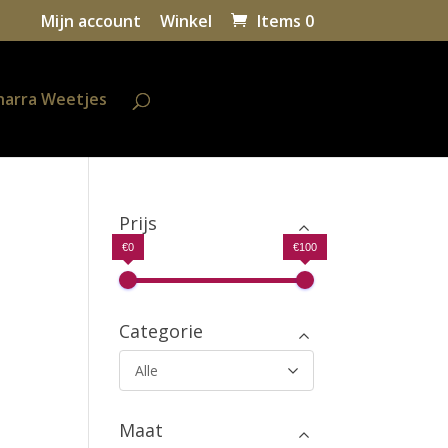
Mijn account
Winkel
Items 0
harra Weetjes
Prijs
€0
€100
Categorie
Alle
Maat