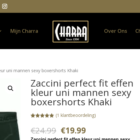
Mijn Charra
Over Ons
C
kleur uni mannen sexy boxershorts Khaki
Zaccini perfect fit effen
kleur uni mannen sexy
boxershorts Khaki
(
1
klantbeoordeling)
Gewaardeerd
1
5.00
op 5
Oorspronkelijke
Huidige
€
24.99
€
19.99
gebaseerd
prijs
prijs
op
Zaccini perfect fit effen kleur uni mannen sexy
klantbeoorde