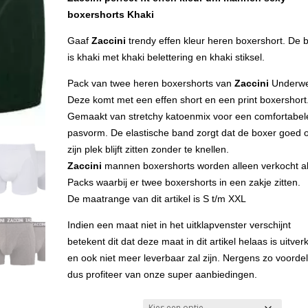
was:
is:
ling
boxershorts Khaki
€24.99.
€19.99.
Gaaf
Zaccini
trendy effen kleur heren boxershort. De 
is khaki met khaki belettering en khaki stiksel.
Pack van twee heren boxershorts van
Zaccini
Underwe
Deze komt met een effen short en een print boxershort
Gemaakt van stretchy katoenmix voor een comfortabel
pasvorm. De elastische band zorgt dat de boxer goed 
zijn plek blijft zitten zonder te knellen.
Zaccini
mannen boxershorts worden alleen verkocht al
Packs waarbij er twee boxershorts in een zakje zitten.
De maatrange van dit artikel is S t/m XXL
Indien een maat niet in het uitklapvenster verschijnt
betekent dit dat deze maat in dit artikel helaas is uitver
en ook niet meer leverbaar zal zijn. Nergens zo voordel
dus profiteer van onze super aanbiedingen.