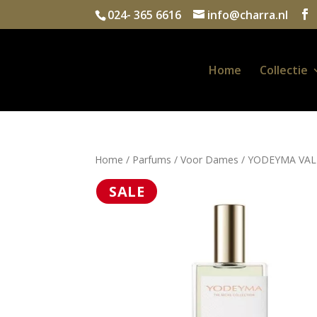
024- 365 6616
info@charra.nl
Home
Collectie
Home
/
Parfums
/
Voor Dames
/ YODEYMA VALI
SALE