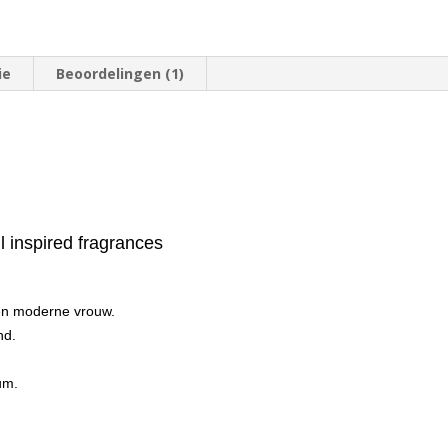
ie
Beoordelingen (1)
 inspired fragrances
 en moderne vrouw.
nd.
um.