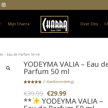
Mijn Charra
Over Ons
C
A – Eau de Parfum 50 ml
YODEYMA VALIA – Eau d
Parfum 50 ml
(
1
klantbeoordeling)
Gewaardeerd
1
5.00
op 5
Oorspronkelijke
Huidige
€
39.99
€
29.99
gebaseerd
prijs
prijs
op
**
YODEYMA VALIA –
klantbeoorde
was:
is:
ling