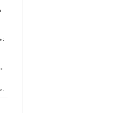
e
eid
en
t
eid.