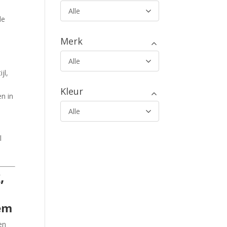
Alle
de
Merk
Alle
jl,
Kleur
en in
Alle
l
,
em
en