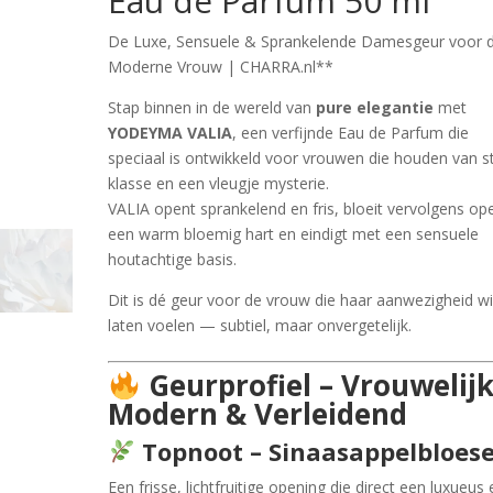
Eau de Parfum 50 ml
€39.99.
€29.99.
De Luxe, Sensuele & Sprankelende Damesgeur voor 
Moderne Vrouw | CHARRA.nl**
Stap binnen in de wereld van
pure elegantie
met
YODEYMA VALIA
, een verfijnde Eau de Parfum die
speciaal is ontwikkeld voor vrouwen die houden van sti
klasse en een vleugje mysterie.
VALIA opent sprankelend en fris, bloeit vervolgens op
een warm bloemig hart en eindigt met een sensuele
houtachtige basis.
Dit is dé geur voor de vrouw die haar aanwezigheid wi
laten voelen — subtiel, maar onvergetelijk.
Geurprofiel – Vrouwelijk
Modern & Verleidend
Topnoot – Sinaasappelbloes
Een frisse, lichtfruitige opening die direct een luxueus 