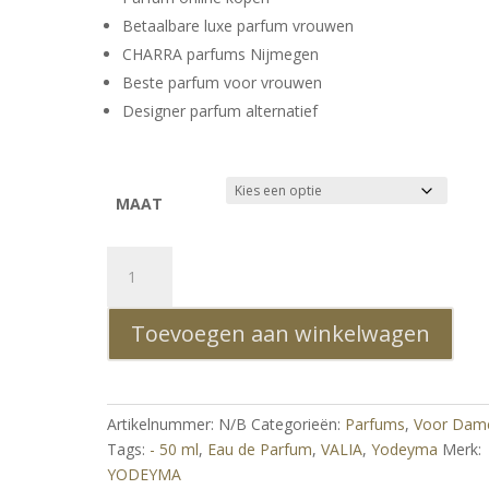
Betaalbare luxe parfum vrouwen
CHARRA parfums Nijmegen
Beste parfum voor vrouwen
Designer parfum alternatief
MAAT
YODEYMA
VALIA
–
Toevoegen aan winkelwagen
Eau
de
Parfum
50
Artikelnummer:
N/B
Categorieën:
Parfums
,
Voor Dam
ml
Tags:
- 50 ml
,
Eau de Parfum
,
VALIA
,
Yodeyma
Merk:
aantal
YODEYMA