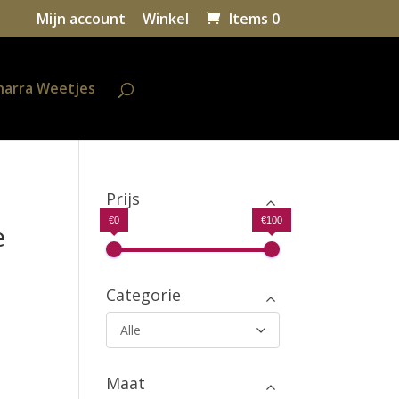
Mijn account
Winkel
Items 0
harra Weetjes
Prijs
€0
€100
e
Categorie
Alle
Maat