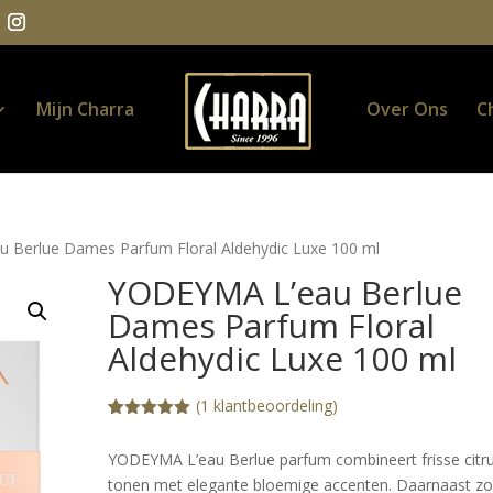
Mijn Charra
Over Ons
C
 Berlue Dames Parfum Floral Aldehydic Luxe 100 ml
YODEYMA L’eau Berlue
Dames Parfum Floral
Aldehydic Luxe 100 ml
(
1
klantbeoordeling)
Gewaardeerd
1
5.00
op 5
YODEYMA L’eau Berlue parfum combineert frisse citr
gebaseerd
op
tonen met elegante bloemige accenten. Daarnaast z
klantbeoorde