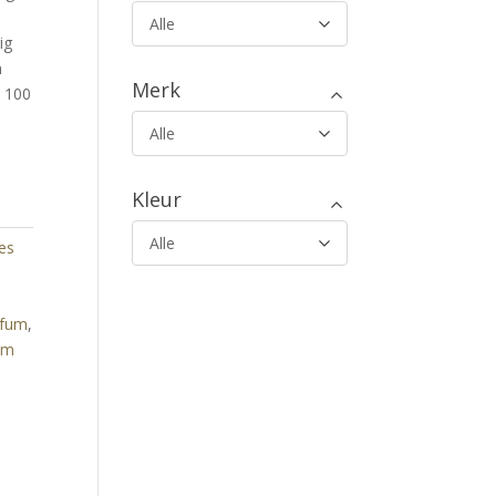
Alle
ig
n
Merk
n 100
Alle
Kleur
Alle
es
rfum
,
um