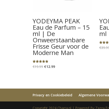
YODEYMA PEAK
YO
Eau de Parfum – 15
Ea
ml | De
ml
Onweerstaanbare
Frisse Geur voor de
€
39.9
Gewaard
5.00
Moderne Man
uit 5
Oorspronkelijke
Huidige
€
19.99
€
12.99
Gewaardeerd
5.00
prijs
prijs
uit 5
was:
is:
€19.99.
€12.99.
Privacy en Cookiebeleid
Algemene Voorw
Copyright 2024 Charra.nl | Powered By ZazouTo