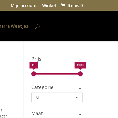
Mijn account
Winkel
Items 0
harra Weetjes
Prijs
€0
€100
Categorie
Alle
us
Maat
orgen