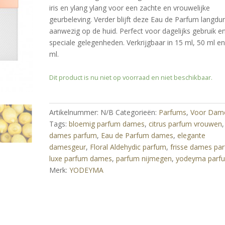
ling
iris en ylang ylang voor een zachte en vrouwelijke
geurbeleving. Verder blijft deze Eau de Parfum langdur
aanwezig op de huid. Perfect voor dagelijks gebruik e
speciale gelegenheden. Verkrijgbaar in 15 ml, 50 ml e
ml.
Dit product is nu niet op voorraad en niet beschikbaar.
Artikelnummer:
N/B
Categorieën:
Parfums
,
Voor Dam
Tags:
bloemig parfum dames
,
citrus parfum vrouwen
,
dames parfum
,
Eau de Parfum dames
,
elegante
damesgeur
,
Floral Aldehydic parfum
,
frisse dames pa
luxe parfum dames
,
parfum nijmegen
,
yodeyma parf
Merk:
YODEYMA