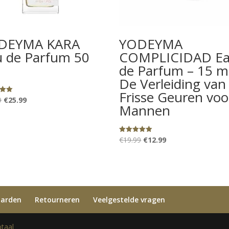
DEYMA KARA
YODEYMA
u de Parfum 50
COMPLICIDAD E
de Parfum – 15 m
De Verleiding van
Frisse Geuren voo
Oorspronkelijke
Huidige
9
€
25.99
eerd
Mannen
prijs
prijs
was:
is:
€39.99.
€25.99.
Oorspronkelijke
Huidige
€
19.99
€
12.99
Gewaardeerd
5.00
prijs
prijs
uit 5
was:
is:
€19.99.
€12.99.
aarden
Retourneren
Veelgestelde vragen
taal