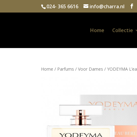
024- 365 6616
info@charra.nl
Home
Collectie
Home
/
Parfums
/
Voor Dames
/ YODEYMA L’eau