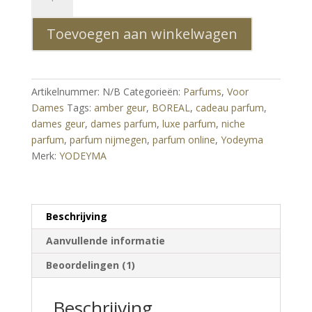
Boreal
Eau
Toevoegen aan winkelwagen
de
Parfum
Dames
–
Artikelnummer:
N/B
Categorieën:
Parfums
,
Voor
Luxe
Dames
Tags:
amber geur
,
BOREAL
,
cadeau parfum
,
Amber
dames geur
,
dames parfum
,
luxe parfum
,
niche
Bloemige
parfum
,
parfum nijmegen
,
parfum online
,
Yodeyma
Geur
Merk:
YODEYMA
aantal
Beschrijving
Aanvullende informatie
Beoordelingen (1)
Beschrijving