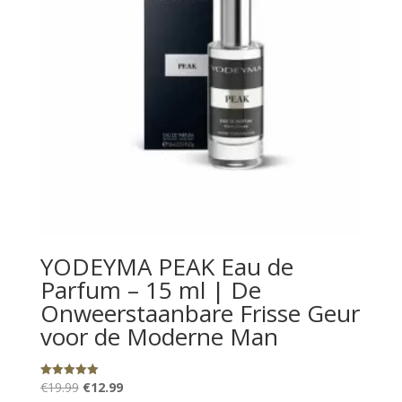
YODEYMA PEAK Eau de
Parfum – 15 ml | De
Onweerstaanbare Frisse Geur
voor de Moderne Man
Oorspronkelijke
Huidige
€
19.99
€
12.99
Gewaardeerd
5.00