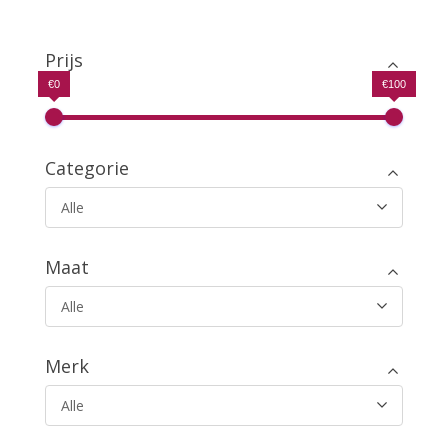
prijs
prijs
uit 5
was:
is:
€19.99.
€12.99.
Prijs
€0
€100
Categorie
Alle
Maat
Alle
Merk
Alle