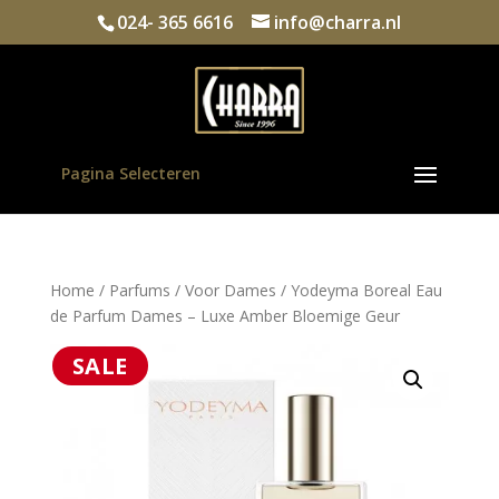
024- 365 6616
info@charra.nl
Pagina Selecteren
Home
/
Parfums
/
Voor Dames
/ Yodeyma Boreal Eau
de Parfum Dames – Luxe Amber Bloemige Geur
SALE