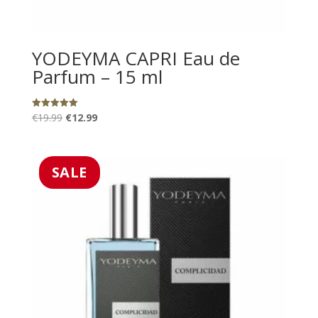
YODEYMA CAPRI Eau de
Parfum – 15 ml
Oorspronkelijke
Huidige
€
19.99
€
12.99
Gewaardeerd
5.00
prijs
prijs
uit 5
was:
is:
€19.99.
€12.99.
SALE