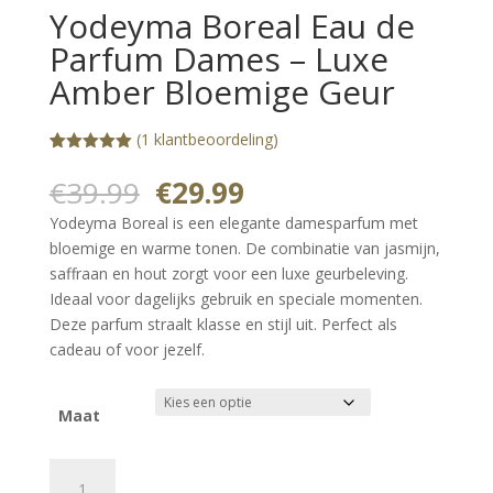
Yodeyma Boreal Eau de
Parfum Dames – Luxe
Amber Bloemige Geur
(
1
klantbeoordeling)
Gewaardeerd
1
5.00
op 5
Oorspronkelijke
Huidige
€
39.99
€
29.99
gebaseerd
prijs
prijs
op
Yodeyma Boreal is een elegante damesparfum met
klantbeoorde
was:
is:
ling
bloemige en warme tonen. De combinatie van jasmijn,
€39.99.
€29.99.
saffraan en hout zorgt voor een luxe geurbeleving.
Ideaal voor dagelijks gebruik en speciale momenten.
Deze parfum straalt klasse en stijl uit. Perfect als
cadeau of voor jezelf.
Maat
Yodeyma