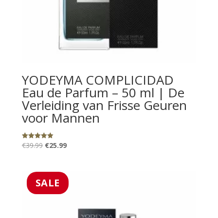
YODEYMA COMPLICIDAD
Eau de Parfum – 50 ml | De
Verleiding van Frisse Geuren
voor Mannen
Oorspronkelijke
Huidige
€
39.99
€
25.99
Gewaardeerd
5.00
prijs
prijs
uit 5
was:
is:
€39.99.
€25.99.
SALE