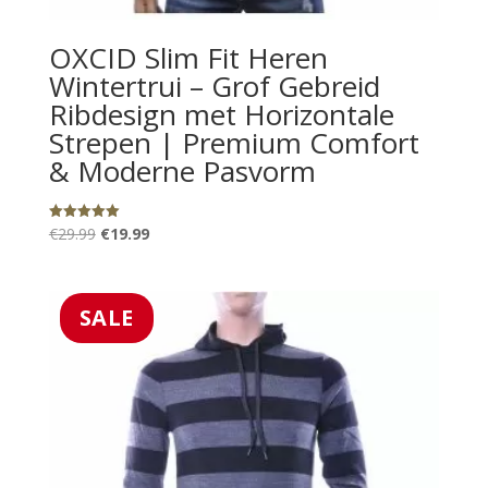
OXCID Slim Fit Heren
Wintertrui – Grof Gebreid
Ribdesign met Horizontale
Strepen | Premium Comfort
& Moderne Pasvorm
Oorspronkelijke
Huidige
€
29.99
€
19.99
Gewaardeerd
5.00
prijs
prijs
uit 5
was:
is:
€29.99.
€19.99.
SALE