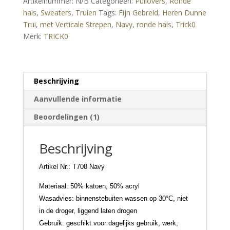
Artikelnummer:
N/B
Categorieën:
Pullovers
,
Ronde
Trui
hals
,
Sweaters
,
Truien
Tags:
Fijn Gebreid
,
Heren Dunne
met
Trui
,
met Verticale Strepen
,
Navy
,
ronde hals
,
Trick0
Verticale
Merk:
TRICK0
Strepen
–
Navy
aantal
Beschrijving
Aanvullende informatie
Beoordelingen (1)
Beschrijving
Artikel Nr.: T708 Navy
Materiaal: 50% katoen, 50% acryl
Wasadvies: binnenstebuiten wassen op 30°C, niet
in de droger, liggend laten drogen
Gebruik: geschikt voor dagelijks gebruik, werk,