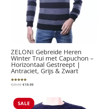
ZELONI Gebreide Heren
Winter Trui met Capuchon –
Horizontaal Gestreept |
Antraciet, Grijs & Zwart
Oorspronkelijke
Huidige
€
29.99
€
19.99
Gewaardeerd
5.00
prijs
prijs
uit 5
was:
is:
€29.99.
€19.99.
SALE