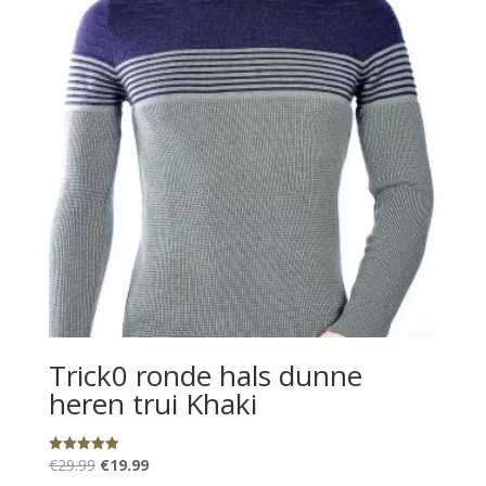
Trick0 ronde hals dunne
heren trui Khaki
Oorspronkelijke
Huidige
€
29.99
€
19.99
Gewaardeerd
5.00