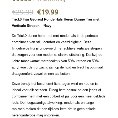
Gewaardeerd
1
5.00
op 5
Oorspronkelijke
Huidige
€
29.99
€
19.99
gebaseerd
prijs
prijs
op
Trick0 Fijn Gebreid Ronde Hals Heren Dunne Trui met
klantbeoorde
was:
is:
ling
Verticale Strepen – Navy
€29.99.
€19.99.
De Trick0 dunne heren trui met ronde hals is de perfecte
combinatie van stijl, comfort en veelzijdigheid. Deze
fijngebreide trui is uitgevoerd met subtiele verticale strepen
die zorgen voor een moderne, slanke uitstraling. Dankzij de
lichte maar warme materiaalmix van 50% katoen en 50%
acryl voelt de trui zacht aan op de huid en biedt hij optimaal
draagcomfort, zowel binnen als buiten.
Deze trendy trui beschermt licht tegen wind en kou en is
ideaal voor elk seizoen. Draag hem casual op een jeans of
combineer hem met een colbert of jas voor een meer geklede
look. De hoogwaardige afwerking, ronde hals en lange
mouwen maken dit een tijdloos item dat in geen enkele
herengarderobe mag ontbreken.