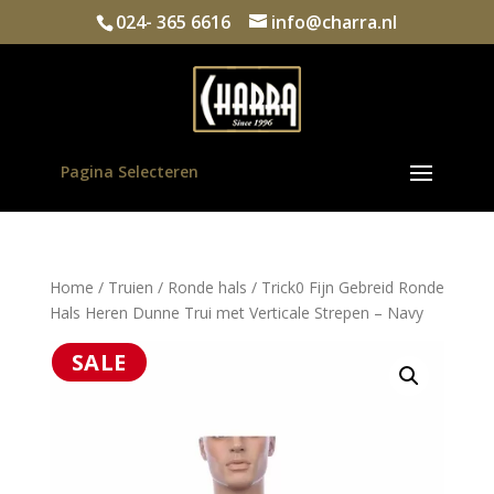
024- 365 6616
info@charra.nl
Pagina Selecteren
Home
/
Truien
/
Ronde hals
/ Trick0 Fijn Gebreid Ronde
Hals Heren Dunne Trui met Verticale Strepen – Navy
SALE