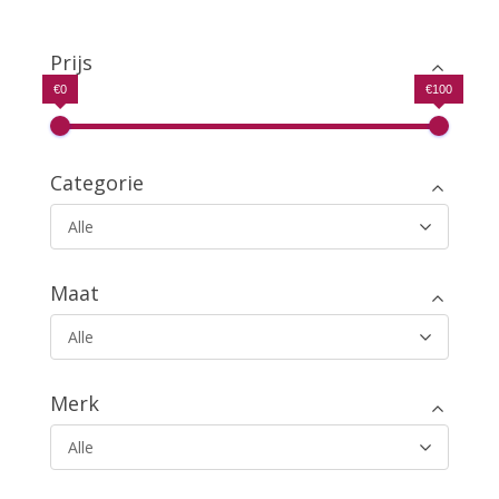
prijs
prijs
uit 5
was:
is:
€29.99.
€19.99.
Prijs
€0
€100
Categorie
Alle
Maat
Alle
Merk
Alle