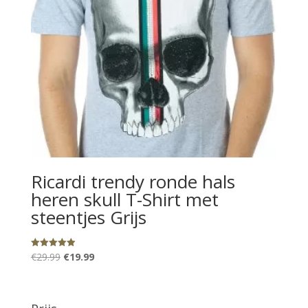
Ricardi trendy ronde hals
heren skull T-Shirt met
steentjes Grijs
Oorspronkelijke
Huidige
€
29.99
€
19.99
Gewaardeerd
5.00
prijs
prijs
uit 5
was:
is:
€29.99.
€19.99.