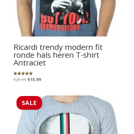
Ricardi trendy modern fit
ronde hals heren T-shirt
Antraciet
Oorspronkelijke
Huidige
€
29.99
€
15.99
Gewaardeerd
5.00
prijs
prijs
uit 5
was:
is:
€29.99.
€15.99.
SALE