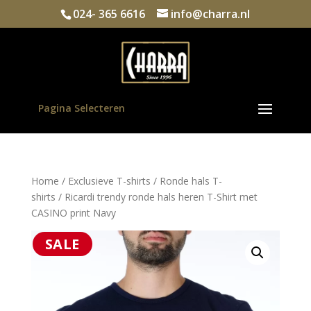
024- 365 6616
info@charra.nl
Pagina Selecteren
Home
/
Exclusieve T-shirts
/
Ronde hals T-
shirts
/ Ricardi trendy ronde hals heren T-Shirt met
CASINO print Navy
SALE