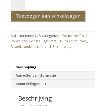
trendy
ronde
Toevoegen aan winkelwagen
hals
heren
T-
Shirt
Artikelnummer:
N/B
Categorieën:
Exclusieve T-shirts
,
met
Ronde hals T-shirts
Tags:
met CASINO print
,
Navy
,
CASINO
Ricardi
,
ronde hals heren T-Shirt
,
trendy
print
Navy
aantal
Beschrijving
Aanvullende informatie
Beoordelingen (1)
Beschrijving