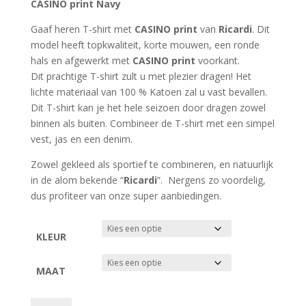
was:
is:
CASINO print Navy
€29.99.
€19.99.
Gaaf heren T-shirt met
CASINO print
van
Ricardi
. Dit
model heeft topkwaliteit, korte mouwen, een ronde
hals en afgewerkt met
CASINO print
voorkant.
Dit prachtige T-shirt zult u met plezier dragen! Het
lichte materiaal van 100 % Katoen zal u vast bevallen.
Dit T-shirt kan je het hele seizoen door dragen zowel
binnen als buiten. Combineer de T-shirt met een simpel
vest, jas en een denim.
Zowel gekleed als sportief te combineren, en natuurlijk
in de alom bekende “
Ricardi
”. Nergens zo voordelig,
dus profiteer van onze super aanbiedingen.
KLEUR
MAAT
Ricardi