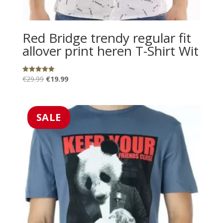
Red Bridge trendy regular fit
allover print heren T-Shirt Wit
Oorspronkelijke
Huidige
€
29.99
€
19.99
Gewaardeerd
5.00
prijs
prijs
uit 5
was:
is:
€29.99.
€19.99.
SALE