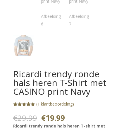
Ricardi trendy ronde
hals heren T-Shirt met
CASINO print Navy
(
1
klantbeoordeling)
Gewaardeerd
1
5.00
op 5
Oorspronkelijke
Huidige
€
29.99
€
19.99
gebaseerd
prijs
prijs
op
Ricardi trendy ronde hals heren T-shirt met
klantbeoorde
ling