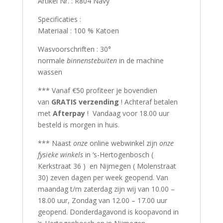
Artikel Nr. : R804 Navy
Specificaties :
Materiaal : 100 % Katoen
Wasvoorschriften : 30°
normale
binnenstebuiten
in de machine
wassen
*** Vanaf €50 profiteer je bovendien
van
GRATIS verzending
! Achteraf betalen
met
Afterpay
! Vandaag voor 18.00 uur
besteld is morgen in huis.
*** Naast
onze
online webwinkel zijn
onze
fysieke winkels
in ‘s-Hertogenbosch (
Kerkstraat 36 ) en Nijmegen ( Molenstraat
30) zeven dagen per week geopend. Van
maandag t/m zaterdag zijn wij van 10.00 –
18.00 uur, Zondag van 12.00 – 17.00 uur
geopend. Donderdagavond is koopavond in