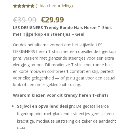
(
1
klantbeoordeling)
Gewaardeerd
1
5.00
op 5
Oorspronkelijke
Huidige
€
39.99
€
29.99
gebaseerd
prijs
prijs
op
LES DESIGNERS Trendy Ronde Hals Heren T-Shirt
klantbeoorde
was:
is:
ling
met Tijgerkop en Steentjes – Geel
€39.99.
€29.99.
Ontdek het ultieme zomeritem: het stijlvolle LES
DESIGNERS heren T-shirt met een opvallende tijgerkop
print, versierd met glanzende steentjes voor een extra
vleugje glamour. Dit modieuze T-shirt met ronde hals
en korte mouwen combineert comfort en stijl, perfect
voor elke gelegenheid — of je nu gaat voor een casual
look of een meer geklede uitstraling.
Waarom kiezen voor dit trendy heren T-shirt?
Stijlvol en opvallend design:
De gedetailleerde
tijgerkop print met glanzende steentjes geeft je een
krachtige, modieuze uitstraling die zeker de aandacht
trekt.