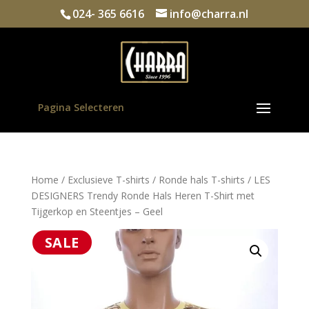
024- 365 6616
info@charra.nl
Pagina Selecteren
Home
/
Exclusieve T-shirts
/
Ronde hals T-shirts
/ LES
DESIGNERS Trendy Ronde Hals Heren T-Shirt met
Tijgerkop en Steentjes – Geel
SALE