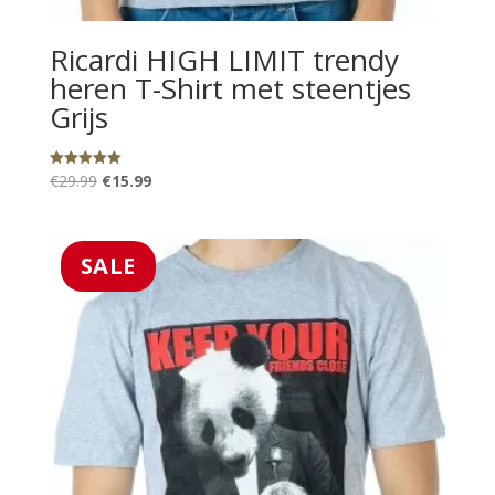
Ricardi HIGH LIMIT trendy
heren T-Shirt met steentjes
Grijs
Oorspronkelijke
Huidige
€
29.99
€
15.99
Gewaardeerd
5.00
prijs
prijs
uit 5
was:
is:
€29.99.
€15.99.
SALE