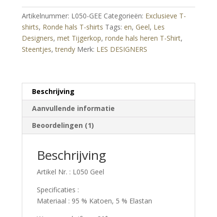
T-
Artikelnummer:
L050-GEE
Categorieën:
Exclusieve T-
Shirt
shirts
,
Ronde hals T-shirts
Tags:
en
,
Geel
,
Les
met
Designers
,
met Tijgerkop
,
ronde hals heren T-Shirt
,
Tijgerkop
Steentjes
,
trendy
Merk:
LES DESIGNERS
en
Steentjes
-
Geel
Beschrijving
aantal
Aanvullende informatie
Beoordelingen (1)
Beschrijving
Artikel Nr. : L050 Geel
Specificaties :
Materiaal : 95 % Katoen, 5 % Elastan