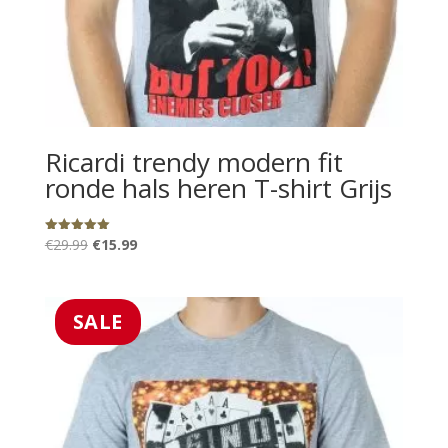
Ricardi trendy modern fit
ronde hals heren T-shirt Grijs
Oorspronkelijke
Huidige
€
29.99
€
15.99
Gewaardeerd
5.00
prijs
prijs
uit 5
was:
is:
€29.99.
€15.99.
SALE