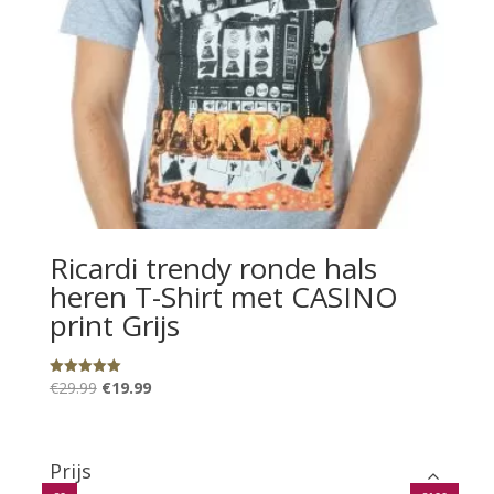
Ricardi trendy ronde hals
heren T-Shirt met CASINO
print Grijs
Oorspronkelijke
Huidige
€
29.99
€
19.99
Gewaardeerd
5.00
prijs
prijs
uit 5
was:
is:
€29.99.
€19.99.
Prijs