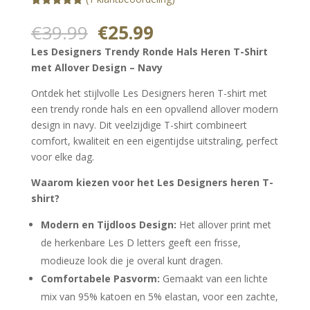
Gewaardeerd
1
5.00
op 5
Oorspronkelijke
Huidige
€
39.99
€
25.99
gebaseerd
prijs
prijs
op
Les Designers Trendy Ronde Hals Heren T-Shirt
klantbeoorde
was:
is:
ling
met Allover Design – Navy
€39.99.
€25.99.
Ontdek het stijlvolle Les Designers heren T-shirt met
een trendy ronde hals en een opvallend allover modern
design in navy. Dit veelzijdige T-shirt combineert
comfort, kwaliteit en een eigentijdse uitstraling, perfect
voor elke dag.
Waarom kiezen voor het Les Designers heren T-
shirt?
Modern en Tijdloos Design:
Het allover print met
de herkenbare Les D letters geeft een frisse,
modieuze look die je overal kunt dragen.
Comfortabele Pasvorm:
Gemaakt van een lichte
mix van 95% katoen en 5% elastan, voor een zachte,