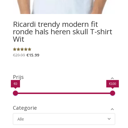
Ricardi trendy modern fit
ronde hals heren skull T-shirt
Wit
Oorspronkelijke
Huidige
€
29.99
€
15.99
Gewaardeerd
5.00
prijs
prijs
uit 5
was:
is:
€29.99.
€15.99.
Prijs
€0
€100
Categorie
Alle