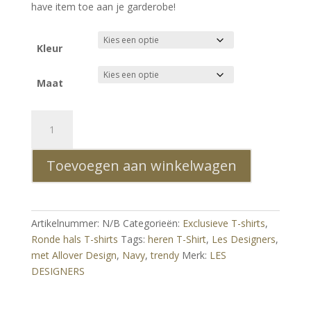
have item toe aan je garderobe!
Kleur
Maat
Les
Designers
Trendy
Toevoegen aan winkelwagen
Ronde
Hals
Heren
T-
Artikelnummer:
N/B
Categorieën:
Exclusieve T-shirts
,
Shirt
Ronde hals T-shirts
Tags:
heren T-Shirt
,
Les Designers
,
met
met Allover Design
,
Navy
,
trendy
Merk:
LES
Allover
DESIGNERS
Design
-
Navy