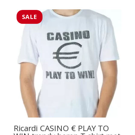
prijs
prijs
was:
is:
€29.99.
€15.99.
SALE
Ricardi CASINO € PLAY TO