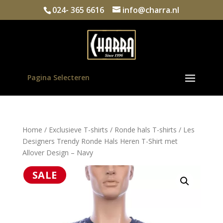
024- 365 6616
info@charra.nl
Pagina Selecteren
Home
/
Exclusieve T-shirts
/
Ronde hals T-shirts
/ Les
Designers Trendy Ronde Hals Heren T-Shirt met
Allover Design – Navy
SALE