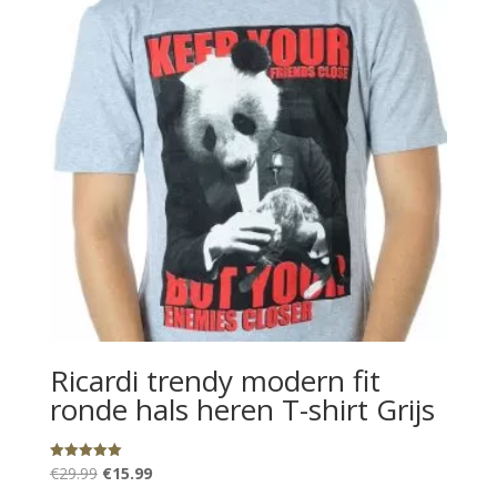
Ricardi trendy modern fit
ronde hals heren T-shirt Grijs
Oorspronkelijke
Huidige
€
29.99
€
15.99
Gewaardeerd
5.00
uit 5