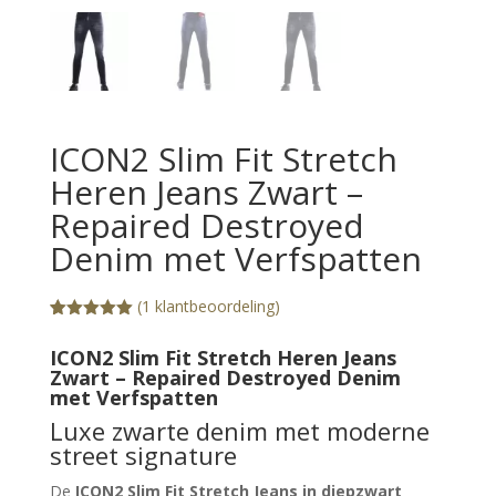
ICON2 Slim Fit Stretch
Heren Jeans Zwart –
Repaired Destroyed
Denim met Verfspatten
(
1
klantbeoordeling)
Gewaardeerd
1
5.00
op 5
ICON2 Slim Fit Stretch Heren Jeans
gebaseerd
Zwart – Repaired Destroyed Denim
op
met Verfspatten
klantbeoorde
ling
Luxe zwarte denim met moderne
street signature
De
ICON2 Slim Fit Stretch Jeans in diepzwart