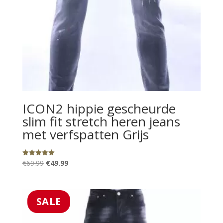
ICON2 hippie gescheurde
slim fit stretch heren jeans
met verfspatten Grijs
Oorspronkelijke
Huidige
€
69.99
€
49.99
Gewaardeerd
5.00
prijs
prijs
uit 5
was:
is:
€69.99.
€49.99.
SALE