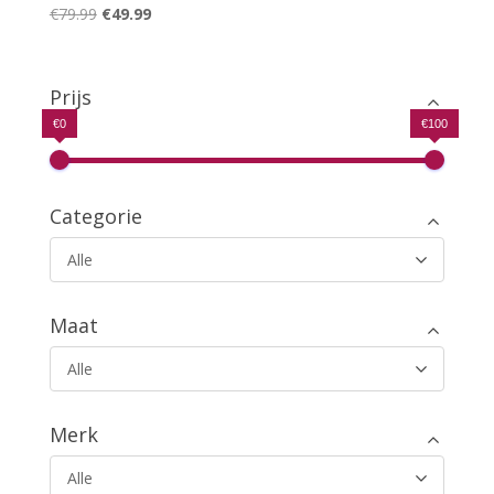
Oorspronkelijke
Huidige
€
79.99
€
49.99
Gewaardeerd
5.00
prijs
prijs
uit 5
was:
is:
€79.99.
€49.99.
Prijs
€0
€100
Categorie
Alle
Maat
Alle
Merk
Alle