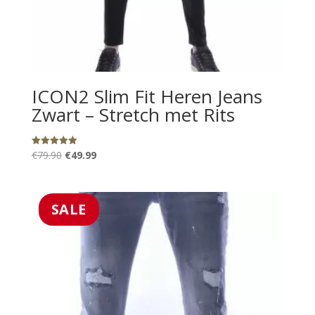
ICON2 Slim Fit Heren Jeans
Zwart – Stretch met Rits
Oorspronkelijke
Huidige
€
79.90
€
49.99
Gewaardeerd
5.00
prijs
prijs
uit 5
was:
is:
€79.90.
€49.99.
SALE