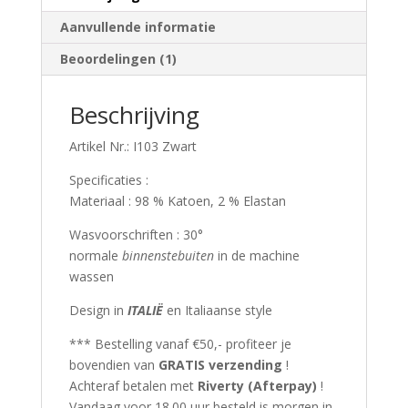
Aanvullende informatie
Beoordelingen (1)
Beschrijving
Artikel Nr.: I103 Zwart
Specificaties :
Materiaal : 98 % Katoen, 2 % Elastan
Wasvoorschriften : 30°
normale
binnenstebuiten
in de machine
wassen
Design in
ITALIË
en Italiaanse style
*** Bestelling vanaf €50,- profiteer je
bovendien van
GRATIS verzending
!
Achteraf betalen met
Riverty (Afterpay)
!
Vandaag voor 18.00 uur besteld is morgen in