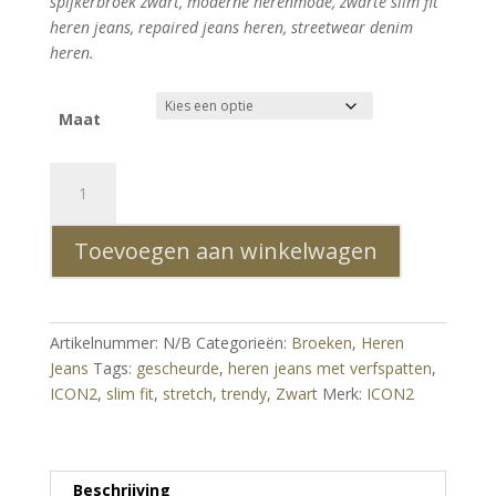
spijkerbroek zwart, moderne herenmode, zwarte slim fit
heren jeans, repaired jeans heren, streetwear denim
heren.
Maat
ICON2
Slim
Fit
Toevoegen aan winkelwagen
Stretch
Gescheurde
Heren
Jeans
Artikelnummer:
N/B
Categorieën:
Broeken
,
Heren
met
Jeans
Tags:
gescheurde
,
heren jeans met verfspatten
,
Verfspatten
ICON2
,
slim fit
,
stretch
,
trendy
,
Zwart
Merk:
ICON2
–
Zwart
aantal
Beschrijving