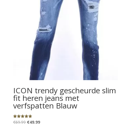
ICON trendy gescheurde slim
fit heren jeans met
verfspatten Blauw
Oorspronkelijke
Huidige
€
69.99
€
49.99
Gewaardeerd
5.00
prijs
prijs
uit 5