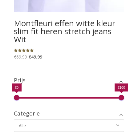
Montfleuri effen witte kleur
slim fit heren stretch jeans
Wit
Oorspronkelijke
Huidige
€
69.99
€
49.99
Gewaardeerd
5.00
prijs
prijs
uit 5
was:
is:
€69.99.
€49.99.
Prijs
€0
€100
Categorie
Alle