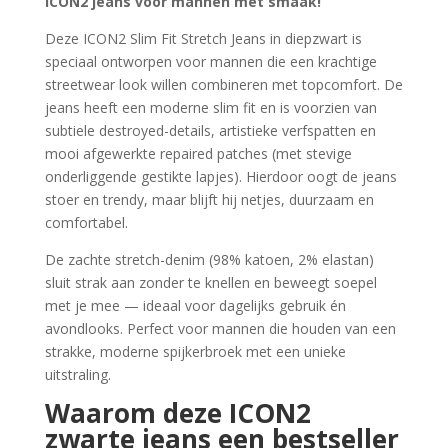
ICON2 jeans voor mannen met smaak!
Deze ICON2 Slim Fit Stretch Jeans in diepzwart is
speciaal ontworpen voor mannen die een krachtige
streetwear look willen combineren met topcomfort. De
jeans heeft een moderne slim fit en is voorzien van
subtiele destroyed-details, artistieke verfspatten en
mooi afgewerkte repaired patches (met stevige
onderliggende gestikte lapjes). Hierdoor oogt de jeans
stoer en trendy, maar blijft hij netjes, duurzaam en
comfortabel.
De zachte stretch-denim (98% katoen, 2% elastan)
sluit strak aan zonder te knellen en beweegt soepel
met je mee — ideaal voor dagelijks gebruik én
avondlooks. Perfect voor mannen die houden van een
strakke, moderne spijkerbroek met een unieke
uitstraling.
Waarom deze ICON2
zwarte jeans een bestseller