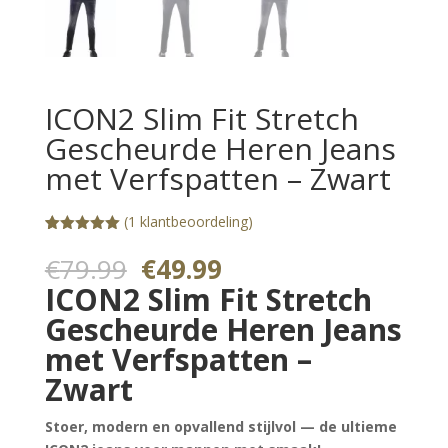
ICON2 Slim Fit Stretch
Gescheurde Heren Jeans
met Verfspatten – Zwart
(
1
klantbeoordeling)
Gewaardeerd
1
5.00
op 5
Oorspronkelijke
Huidige
€
79.99
€
49.99
gebaseerd
prijs
prijs
op
ICON2 Slim Fit Stretch
klantbeoorde
was:
is:
ling
Gescheurde Heren Jeans
€79.99.
€49.99.
met Verfspatten –
Zwart
Stoer, modern en opvallend stijlvol — de ultieme