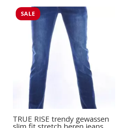
was:
is:
€69.99.
€49.99.
SALE
TRUE RISE trendy gewassen
slim fit stretch heren jeans