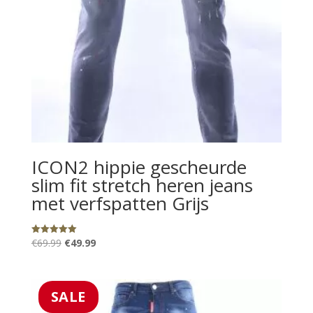
ICON2 hippie gescheurde
slim fit stretch heren jeans
met verfspatten Grijs
Oorspronkelijke
Huidige
€
69.99
€
49.99
Gewaardeerd
5.00
prijs
prijs
uit 5
was:
is:
€69.99.
€49.99.
SALE