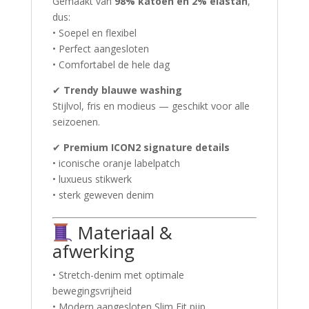
Gemaakt van
98% katoen en 2% elastan
,
dus:
• Soepel en flexibel
• Perfect aangesloten
• Comfortabel de hele dag
✔
Trendy blauwe washing
Stijlvol, fris en modieus — geschikt voor alle
seizoenen.
✔
Premium ICON2 signature details
• iconische oranje labelpatch
• luxueus stikwerk
• sterk geweven denim
Materiaal &
afwerking
• Stretch-denim met optimale
bewegingsvrijheid
• Modern aangesloten Slim Fit pijp