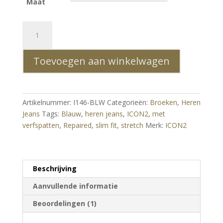
Maat
ICON2
Slim
Fit
Toevoegen aan winkelwagen
Repaired
Stretch
Heren
Jeans
Artikelnummer:
I146-BLW
Categorieën:
Broeken
,
Heren
met
Jeans
Tags:
Blauw
,
heren jeans
,
ICON2
,
met
Verfspatten
verfspatten
,
Repaired
,
slim fit
,
stretch
Merk:
ICON2
–
Blauw
aantal
Beschrijving
Aanvullende informatie
Beoordelingen (1)