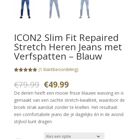
ICON2 Slim Fit Repaired
Stretch Heren Jeans met
Verfspatten – Blauw
(
1
klantbeoordeling)
Gewaardeerd
1
5.00
op 5
Oorspronkelijke
Huidige
€
79.99
€
49.99
gebaseerd
prijs
prijs
op
De denim heeft een mooie frisse blauwe wassing en is
klantbeoorde
was:
is:
ling
gemaakt van een zachte stretch-kwaliteit, waardoor de
€79.99.
€49.99.
broek strak aansluit zonder te knellen. Het resultaat:
een comfortabele jeans die je dagelijks én in de avond
stijlvol kunt dragen.