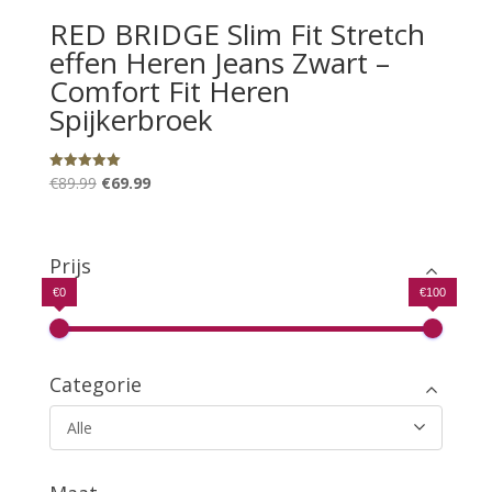
RED BRIDGE Slim Fit Stretch
effen Heren Jeans Zwart –
Comfort Fit Heren
Spijkerbroek
Oorspronkelijke
Huidige
€
89.99
€
69.99
Gewaardeerd
5.00
prijs
prijs
uit 5
was:
is:
€89.99.
€69.99.
Prijs
€0
€100
Categorie
Alle