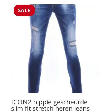
was:
is:
€69.99.
€39.99.
SALE
ICON2 hippie gescheurde
slim fit stretch heren jeans