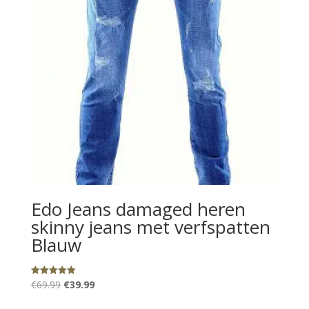
Edo Jeans damaged heren
skinny jeans met verfspatten
Blauw
Oorspronkelijke
Huidige
€
69.99
€
39.99
Gewaardeerd
5.00
prijs
prijs
uit 5