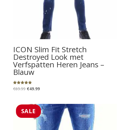
ICON Slim Fit Stretch
Destroyed Look met
Verfspatten Heren Jeans –
Blauw
Oorspronkelijke
Huidige
€
69.99
€
49.99
Gewaardeerd
5.00
prijs
prijs
uit 5
was:
is:
€69.99.
€49.99.
SALE