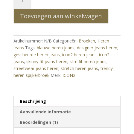
gescheurde
slim
Toevoegen aan winkelwagen
fit
heren
jeans
blauw
Artikelnummer:
N/B
Categorieën:
Broeken
,
Heren
–
Jeans
Tags:
blauwe heren jeans
,
designer jeans heren
,
stoere
gescheurde heren jeans
,
icon2 heren jeans
,
icon2
stretch
jeans
,
skinny fit jeans heren
,
slim fit heren jeans
,
denim
streetwear jeans heren
,
stretch heren jeans
,
trendy
aantal
heren spijkerbroek
Merk:
ICON2
Beschrijving
Aanvullende informatie
Beoordelingen (1)