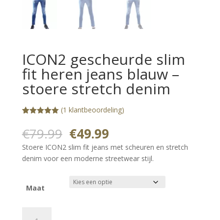
ICON2 gescheurde slim
fit heren jeans blauw –
stoere stretch denim
(
1
klantbeoordeling)
Gewaardeerd
1
5.00
op 5
Oorspronkelijke
Huidige
€
79.99
€
49.99
gebaseerd
prijs
prijs
op
Stoere ICON2 slim fit jeans met scheuren en stretch
klantbeoorde
was:
is:
ling
denim voor een moderne streetwear stijl.
€79.99.
€49.99.
Maat
ICON2